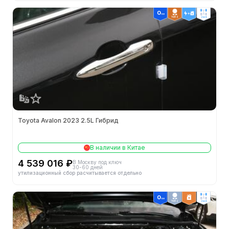
ТОП 3
2wd
Toyota Avalon 2023 2.5L Гибрид
В наличии в Китае
4 539 016 ₽
В Москву под ключ
30-60 дней
утилизационный сбор расчитывается отдельно
ТОП 2
2wd