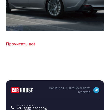
Прочитать всё
CarHouse LLC © 2025 All rights
reserved
Горячая линия:
+7 (835) 2202204