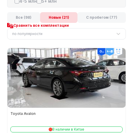
4-5 млн
5+ млн
Все (98)
Новые (21)
С пробегом (77)
Сравнить все комплектации
по популярности
2wd
Toyota Avalon
В наличии в Китае