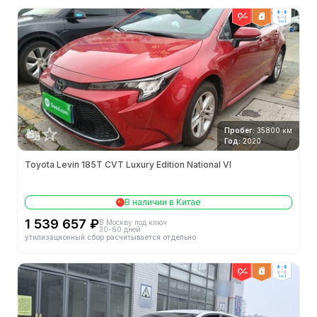
2wd
Пробег:
35800 км
Год:
2020
Toyota Levin 185T CVT Luxury Edition National VI
В наличии в Китае
1 539 657 ₽
В Москву под ключ
30-60 дней
утилизационный сбор расчитывается отдельно
2wd