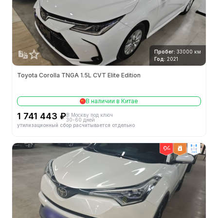
Пробег:
33000 км
Год:
2021
Toyota Corolla TNGA 1.5L CVT Elite Edition
В наличии в Китае
1 741 443 ₽
В Москву под ключ
30-60 дней
утилизационный сбор расчитывается отдельно
2wd