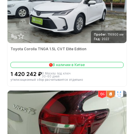
Пробег:
116900 км
Год:
2022
Toyota Corolla TNGA 1.5L CVT Elite Edition
В наличии в Китае
1 420 242 ₽
В Москву под ключ
30-60 дней
утилизационный сбор расчитывается отдельно
2wd