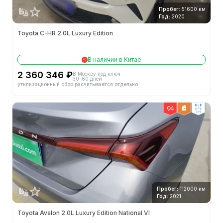
Пробег:
51600 км
Год:
2020
Toyota C-HR 2.0L Luxury Edition
В наличии в Китае
2 360 346 ₽
В Москву под ключ
30-60 дней
утилизационный сбор расчитывается отдельно
2wd
Пробег:
112000 км
Год:
2021
Toyota Avalon 2.0L Luxury Edition National VI