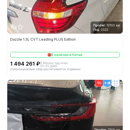
Пробег:
12100 км
Год:
2022
Dazzle 1.5L CVT Leading PLUS Edition
В наличии в Китае
1 494 261 ₽
В Москву под ключ
30-60 дней
утилизационный сбор расчитывается отдельно
2wd
Пробег:
7100 км