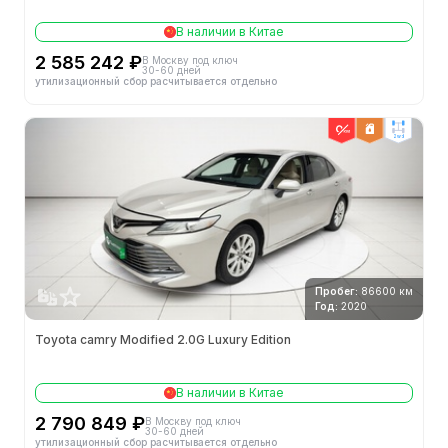
В наличии в Китае
2 585 242 ₽
В Москву под ключ
30-60 дней
утилизационный сбор расчитывается отдельно
2wd
Пробег:
86600 км
Год:
2020
Toyota camry Modified 2.0G Luxury Edition
В наличии в Китае
2 790 849 ₽
В Москву под ключ
30-60 дней
утилизационный сбор расчитывается отдельно