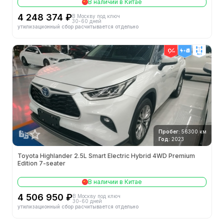
В наличии в Китае
4 248 374 ₽
В Москву под ключ
30-60 дней
утилизационный сбор расчитывается отдельно
4wd
Пробег:
56300 км
Год:
2023
Toyota Highlander 2.5L Smart Electric Hybrid 4WD Premium
Edition 7-seater
В наличии в Китае
4 506 950 ₽
В Москву под ключ
30-60 дней
утилизационный сбор расчитывается отдельно