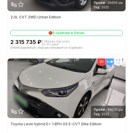
Пробег:
26600 км
Год:
2022
2.0L CVT 2WD Urban Edition
В наличии в Китае
2 315 735 ₽
В Москву под ключ
30-60 дней
утилизационный сбор расчитывается отдельно
2wd
Пробег:
48500 км
Год:
2020
Toyota Levin hybrid E+ 1.8PH GS E-CVT Elite Edition