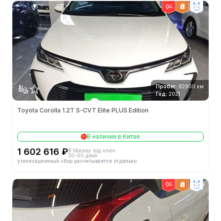
2wd
Пробег:
82900 км
Год:
2021
Toyota Corolla 1.2T S-CVT Elite PLUS Edition
В наличии в Китае
1 602 616 ₽
В Москву под ключ
30-60 дней
утилизационный сбор расчитывается отдельно
2wd