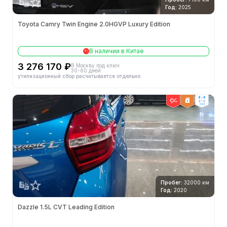
Год:
2025
Toyota Camry Twin Engine 2.0HGVP Luxury Edition
В наличии в Китае
3 276 170 ₽
В Москву под ключ
30-60 дней
утилизационный сбор расчитывается отдельно
2wd
Пробег:
32000 км
Год:
2020
Dazzle 1.5L CVT Leading Edition