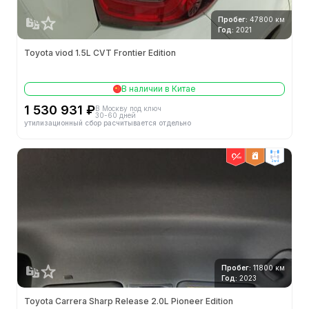
Пробег:
47800 км
Год:
2021
Toyota viod 1.5L CVT Frontier Edition
В наличии в Китае
1 530 931 ₽
В Москву под ключ
30-60 дней
утилизационный сбор расчитывается отдельно
2wd
Пробег:
11800 км
Год:
2023
Toyota Carrera Sharp Release 2.0L Pioneer Edition