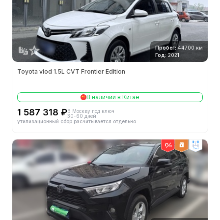
Пробег:
44700 км
Год:
2021
Toyota viod 1.5L CVT Frontier Edition
В наличии в Китае
1 587 318 ₽
В Москву под ключ
30-60 дней
утилизационный сбор расчитывается отдельно
2wd