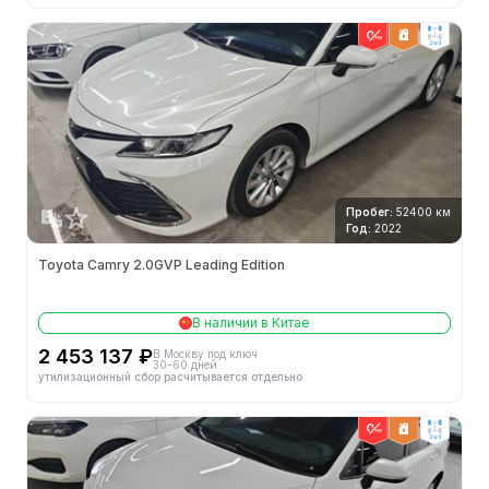
2wd
Пробег:
52400 км
Год:
2022
Toyota Camry 2.0GVP Leading Edition
В наличии в Китае
2 453 137 ₽
В Москву под ключ
30-60 дней
утилизационный сбор расчитывается отдельно
2wd