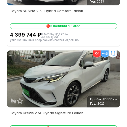
Год:
2023
Toyota SIENNA 2.5L Hybrid Comfort Edition
В наличии в Китае
4 399 744 ₽
В Москву под ключ
30-60 дней
утилизационный сбор расчитывается отдельно
2wd
Пробег:
81600 км
Год:
2023
Toyota Grevia 2.5L Hybrid Signature Edition