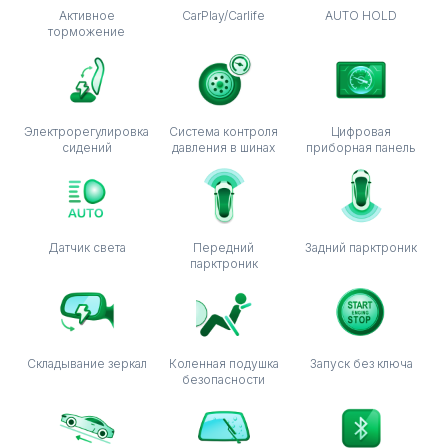
Активное
CarPlay/Carlife
AUTO HOLD
торможение
Электрорегулировка
Система контроля
Цифровая
сидений
давления в шинах
приборная панель
Датчик света
Передний
Задний парктроник
парктроник
Складывание зеркал
Коленная подушка
Запуск без ключа
безопасности