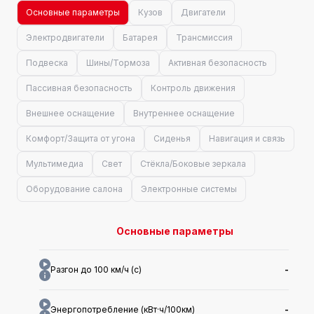
Основные параметры
Кузов
Двигатели
Электродвигатели
Батарея
Трансмиссия
Подвеска
Шины/Тормоза
Активная безопасность
Пассивная безопасность
Контроль движения
Внешнее оснащение
Внутреннее оснащение
Комфорт/Защита от угона
Сиденья
Навигация и связь
Мультимедиа
Свет
Стёкла/Боковые зеркала
Оборудование салона
Электронные системы
Основные параметры
Разгон до 100 км/ч (с)
-
Энергопотребление (кВт·ч/100км)
-