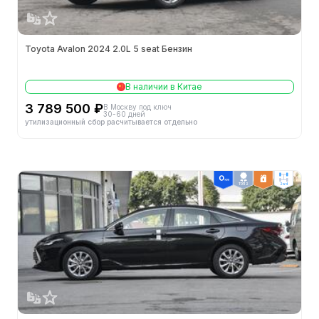
Тип кузова
-
Toyota Avalon 2024 2.0L 5 seat Бензин
Двигатели
В наличии в Китае
Конфигурация цилиндров
L
3 789 500 ₽
В Москву под ключ
30-60 дней
утилизационный сбор расчитывается отдельно
Кол-во цилиндров (шт.)
4
Механизм газораспределения
DOHC
ТОП 2
2wd
Кол-во клапанов на цилиндр (шт.)
4
Октановое число топлива
92#
Обороты макс. мощности (об/мин)
6000
Объём (л)
2.5