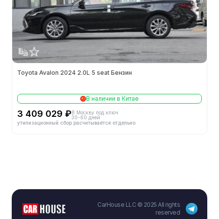
Кол-во клапанов на цилиндр (шт.)
4
Октановое число топлива
92#
Объём (л)
2.0
Toyota Avalon 2024 2.0L 5 seat Бензин
Обороты макс. мощности (об/мин)
6000
Макс. мощность (л.с.)
152
В наличии в Китае
3 409 029 ₽
В Москву под ключ
Макс. мощность (кВт)
112
30-60 дней
утилизационный сбор расчитывается отдельно
Степень сжатия
14
Объём (мл)
1987
Особенности двигателя
VVT-iE
Обороты макс. крутящего момента (об/мин)
4400-5200
CarHouse LLC © 2025 All rights
reserved