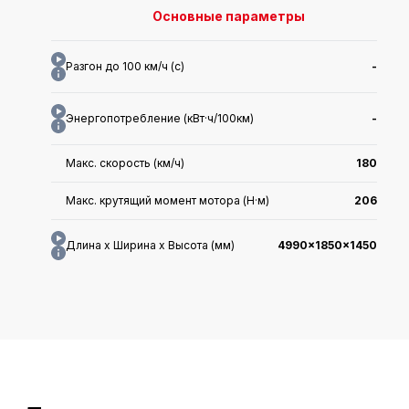
Основные параметры
Разгон до 100 км/ч (с)
-
Энергопотребление (кВт·ч/100км)
-
Макс. скорость (км/ч)
180
Макс. крутящий момент мотора (Н·м)
206
Длина x Ширина x Высота (мм)
4990x1850x1450
Макс. мощность (кВт)
145
WLTC средний расход топлива
4.31
Дата выхода на рынок
2024.07