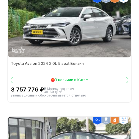
ТОП 2
2wd
Длина (мм)
4990
Минимальный радиус поворота
-
Минимальный дорожный просвет (мм)
-
Способ открытия дверей
-
Тип кузова
-
Toyota Avalon 2024 2.0L 5 seat Бензин
В наличии в Китае
Двигатели
3 757 776 ₽
В Москву под ключ
30-60 дней
Конфигурация цилиндров
L
утилизационный сбор расчитывается отдельно
Кол-во цилиндров (шт.)
4
ТОП 2
2wd
Механизм газораспределения
DOHC