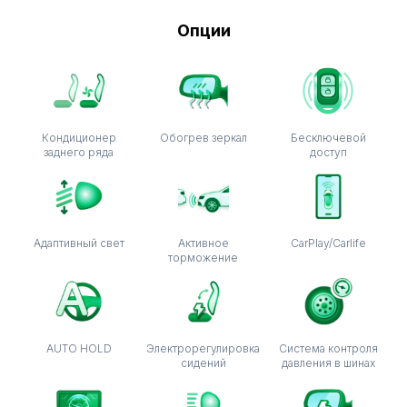
Опции
Кондиционер
Обогрев зеркал
Бесключевой
заднего ряда
доступ
Адаптивный свет
Активное
CarPlay/Carlife
торможение
AUTO HOLD
Электрорегулировка
Система контроля
сидений
давления в шинах