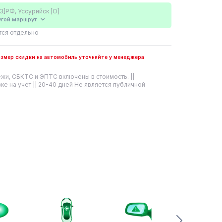
3]РФ, Уссурийск [О]
угой
маршрут
тся отдельно
размер скидки на автомобиль уточняйте у менеджера
жи, СБКТС и ЭПТС включены в стоимость. ||
ке на учет || 20-40 дней Не является публичной