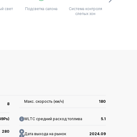
ый свет
Подсветка салона
Система контроля
Активно
слепых зон
торможен
Макс. скорость (км/ч)
180
8
69Ps)
WLTC средний расход топлива
5.1
280
Дата выхода на рынок
2024.09