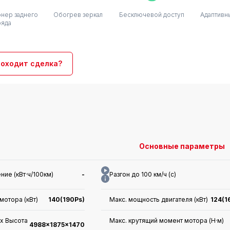
нер заднего
Обогрев зеркал
Бесключевой доступ
Адаптивн
ряда
роходит сделка?
Основные параметры
ие (кВт·ч/100км)
-
Разгон до 100 км/ч (с)
мотора (кВт)
140(190Ps)
Макс. мощность двигателя (кВт)
124(1
x Высота
Макс. крутящий момент мотора (Н·м)
4988x1875x1470