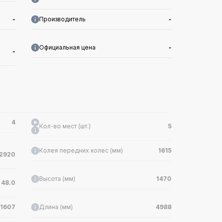
-
Производитель
-
Официальная цена
-
-
4
Кол-во мест (шт.)
5
Колея передних колес (мм)
1615
2920
Высота (мм)
1470
48.0
1607
Длина (мм)
4988