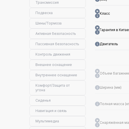
Трансмиссия
Подвеска
Класс
Шины/Тормоза
Гарантия в Китае
Активная безопасность
Пассивная безопасность
Двигатель
Контроль движения
Внешнее оснащение
Объем багажника
Внутреннее оснащение
Комфорт/Защита от
Ширина (мм)
угона
Сиденья
Полная масса (кг
Навигация и связь
Мультимедиа
Снаряжённая мас