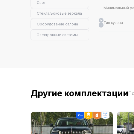
Свет
Минимальный ра
Стёкла/Боковые зеркала
Тип кузова
Оборудование салона
Электронные системы
Конфигурация ц
Кол-во клапанов 
Объём (л)
Другие комплектации
По
Объём (мл)
Макс. мощность 
ТОП 1
2wd
Максимальная чи