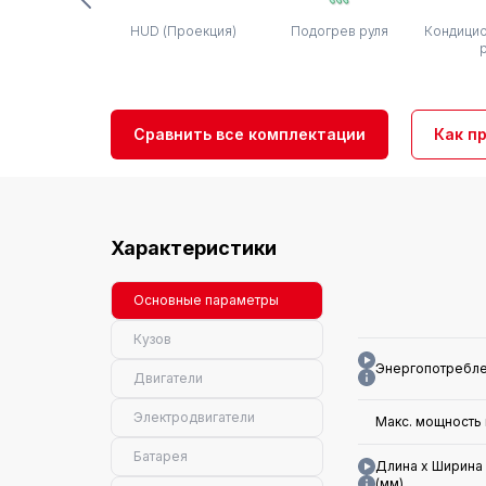
HUD (Проекция)
Подогрев руля
Кондицио
Сравнить все комплектации
Как п
Характеристики
Основные параметры
Кузов
Энергопотреблен
Двигатели
Электродвигатели
Макс. мощность 
Батарея
Длина x Ширина 
(мм)