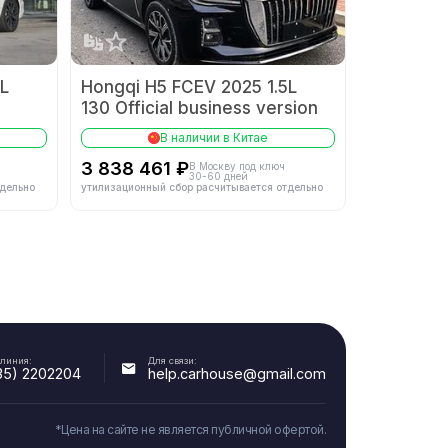
-
Система питания
-
Компоновка двигателя
-
-
L
Hongqi H5 FCEV 2025 1.5L
130 Official business version
-
В наличии в Китае
3 838 461 ₽
В Москву под ключ
30-60 дней
тдельно
утилизационный сбор расчитывается отдельно
190
Макс. мощность переднего мотора
140
(кВт)
280
Количество двигателей
-
-
Описание электродвигателя
-
 линия:
Для связи:
35) 2202204
help.carhouse@gmail.com
-
Энергоплотность батареи (Вт·ч/кг)
-
*Цена на сайте не является публичной офертой.