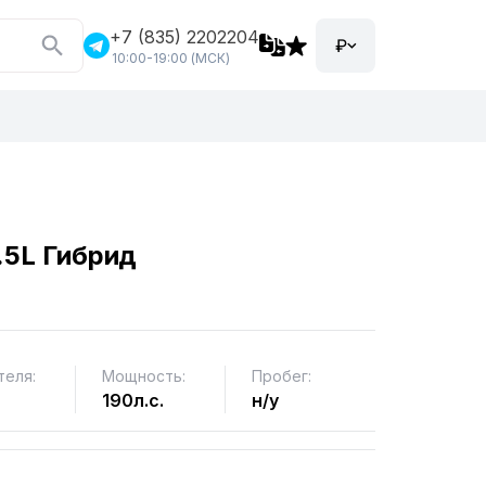
+7 (835) 2202204
₽
10:00-19:00 (МСК)
.5L Гибрид
теля:
Мощность:
Пробег:
190л.с.
н/у