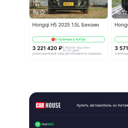
Материал голов
Hongqi H5 2025 1.5L Бензин
Hongq
Экологический с
В наличии в Китае
3 221 420 ₽
3 57
В Москву под ключ
30-60 дней
утилизационный сбор расчитывается отдельно
утилизац
Суммарная мощн
Макс. крутящий
мотора (Н·м)
Тип мотора
Купить автомобиль из Кита
Режим одной пе