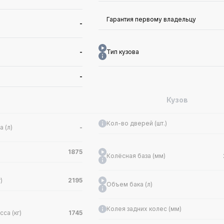
Гарантия первому владельцу
-
-
Тип кузова
-
Кузов
Кол-во дверей (шт.)
 (л)
-
1875
Колёсная база (мм)
)
2195
Объем бака (л)
Колея задних колес (мм)
са (кг)
1745