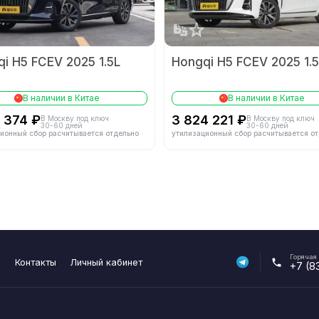
Тип впуска
ки блока цилиндров
-
Материал блока цилиндров
i H5 FCEV 2025 1.5L
Hongqi H5 FCEV 2025 1.5
тандарт
-
Тип топлива
В наличии в Китае
В наличии в Китае
Электродвигатели
1 374 ₽
3 824 221 ₽
В Москву под ключ
В Москву под ключ
30-60 дней
30-60 дней
ионный сбор расчитывается отдельно
утилизационный сбор расчитывается о
ость (кВт)
140
Суммарная мощность (л.с.)
 момент переднего
Суммарный крутящий момент (Н·м)
280
-
Компоновка двигателя
Горячая
Батарея
я
Контакты
Личный кабинет
+7 (8
дали
-
Функция VTOL электростанции