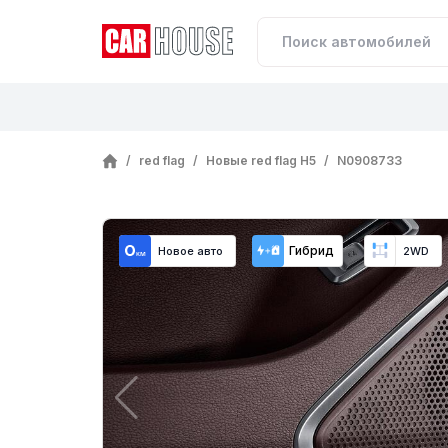
/
red flag
/
Новые red flag H5
/
N0908733
Гибрид
Новое авто
2WD