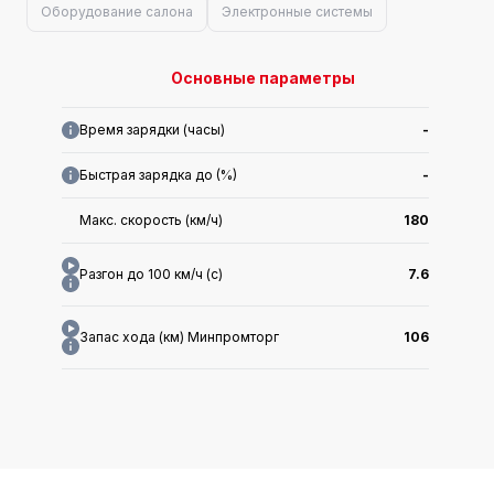
Оборудование салона
Электронные системы
Основные параметры
Время зарядки (часы)
-
Быстрая зарядка до (%)
-
Макс. скорость (км/ч)
180
Разгон до 100 км/ч (с)
7.6
Запас хода (км) Минпромторг
106
Запас хода (км) CLTC
130
Макс. мощность двигателя (кВт)
110(150Ps)
Энергопотребление в экв. (л/100км)
1.65