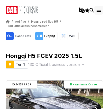
/
red flag
/
Новые red flag H5
/
130 Official business version
Гибрид
Новое авто
2WD
Hongqi H5 FCEV 2025 1.5L
130 Official business version
Топ 1
ID: N1377757
В наличии в Китае