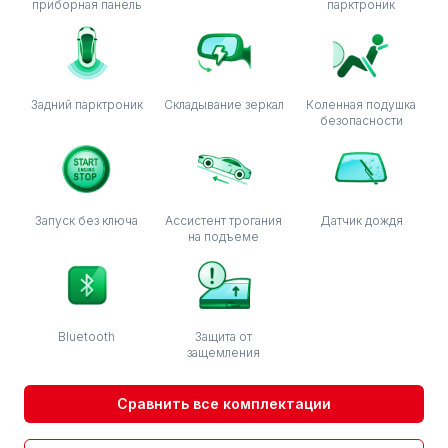
приборная панель
парктроник
Задний парктроник
Складывание зеркал
Коленная подушка
безопасности
Запуск без ключа
Ассистент трогания
Датчик дождя
на подъеме
Bluetooth
Защита от
защемления
Сравнить все комплектации