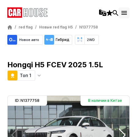
/
red flag
/
Новые red flag H5
/
N1377758
Гибрид
Новое авто
2WD
Hongqi H5 FCEV 2025 1.5L
Топ 1
ID: N1377758
В наличии в Китае