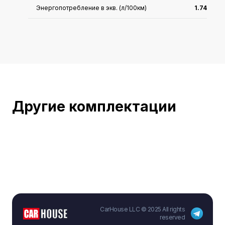
Энергопотребление в экв. (л/100км)
1.74
Расход топлива (WLTC)
4.55
Макс. мощность двигателя (кВт)
110(150Ps)
Запас хода (км) CLTC
170
Расход при низком заряде NEDC
3.8
Другие комплектации
Длина x Ширина x Высота (мм)
4988x1875x1500
Дальность электропробега WLTC
143
Дата выхода на рынок
2025.04
Энергопотребление (кВт·ч/100км)
15
CarHouse LLC © 2025 All rights
Макс. крутящий момент мотора (Н·м)
reserved
340