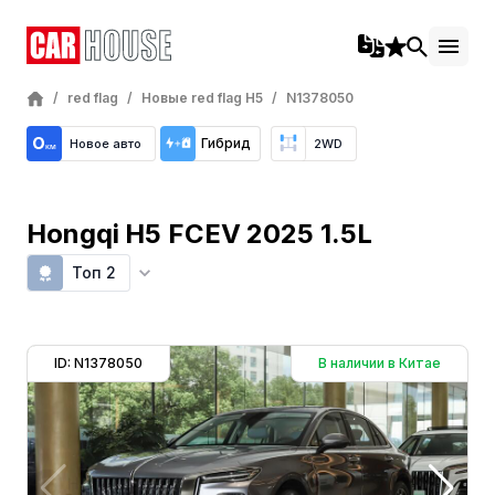
/
red flag
/
Новые red flag H5
/
N1378050
Гибрид
Новое авто
2WD
Hongqi H5 FCEV 2025 1.5L
Топ 2
ID: N1378050
В наличии в Китае