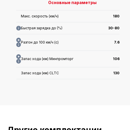
Основные параметры
Макс. скорость (км/ч)
180
Быстрая зарядка до (%)
30-80
Разгон до 100 км/ч (с)
7.6
Запас хода (км) Минпромторг
106
Запас хода (км) CLTC
130
Макс. мощность двигателя (кВт)
110(150Ps)
Энергопотребление в экв. (л/100км)
1.65
Дальность электропробега WLTC
106
Длина x Ширина x Высота (мм)
4988x1875x1500