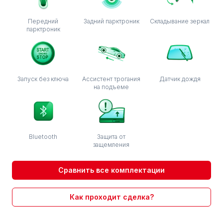
Передний
Задний парктроник
Складывание зеркал
парктроник
Запуск без ключа
Ассистент трогания
Датчик дождя
на подъеме
Bluetooth
Защита от
защемления
Сравнить все комплектации
Как проходит сделка?