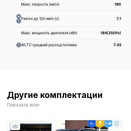
Макс. скорость (км/ч)
180
Разгон до 100 км/ч (с)
7.1
Макс. мощность двигателя (кВт)
184(250Ps)
WLTC средний расход топлива
7.43
Длина x Ширина x Высота (мм)
4708x1902x1660
Дата выхода на рынок
2024.06
Другие комплектации
Класс
-
Показать все
Тип кузова
-
Гарантия в Китае
-
ТОП 1
4wd