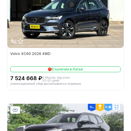
Производитель
-
Двигатель
-
60 км ТО: стоимость (¥)
-
Официальная цена
-
Volvo XC60 2026 4WD
Кузов
В наличии в Китае
Тип кузова
SUV
7 524 668 ₽
В Москву под ключ
30-60 дней
утилизационный сбор расчитывается отдельно
Кол-во мест (шт.)
5
Кол-во дверей (шт.)
5
ТОП 1
4wd
Объем бака (л)
-