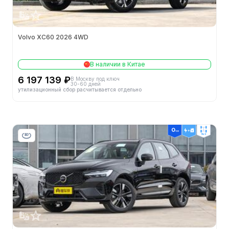
Минимальный радиус поворота
-
Минимальный дорожный просвет (мм)
209
Volvo XC60 2026 4WD
Способ открытия дверей
-
В наличии в Китае
Двигатели
6 197 139 ₽
В Москву под ключ
30-60 дней
утилизационный сбор расчитывается отдельно
Конфигурация цилиндров
L
Кол-во цилиндров (шт.)
4
4wd
Механизм газораспределения
DOHC
Кол-во клапанов на цилиндр (шт.)
4
Степень сжатия
-
Октановое число топлива
95#