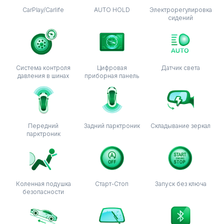
CarPlay/Carlife
AUTO HOLD
Электрорегулировка
сидений
Система контроля
Цифровая
Датчик света
давления в шинах
приборная панель
Передний
Задний парктроник
Складывание зеркал
парктроник
Коленная подушка
Старт-Стоп
Запуск без ключа
безопасности