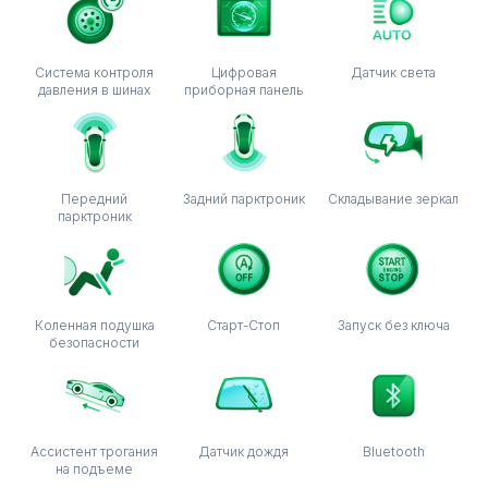
Система контроля
Цифровая
Датчик света
давления в шинах
приборная панель
Передний
Задний парктроник
Складывание зеркал
парктроник
Коленная подушка
Старт-Стоп
Запуск без ключа
безопасности
Ассистент трогания
Датчик дождя
Bluetooth
на подъеме