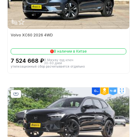
Двигатель
-
60 км ТО: стоимость (¥)
-
Официальная цена
-
Volvo XC60 2026 4WD
Кузов
В наличии в Китае
Тип кузова
SUV
7 524 668 ₽
В Москву под ключ
30-60 дней
утилизационный сбор расчитывается отдельно
Кол-во мест (шт.)
5
Кол-во дверей (шт.)
5
ТОП 1
4wd
Объем бака (л)
-
Полная масса (кг)
2450
Высота (мм)
1660