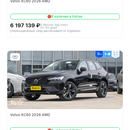
Volvo XC60 2026 4WD
Способ открытия дверей
-
В наличии в Китае
Двигатели
6 197 139 ₽
В Москву под ключ
30-60 дней
утилизационный сбор расчитывается отдельно
Конфигурация цилиндров
L
Кол-во цилиндров (шт.)
4
4wd
Механизм газораспределения
DOHC
Кол-во клапанов на цилиндр (шт.)
4
Особенности двигателя
-
Степень сжатия
-
Volvo XC60 2026 4WD
Октановое число топлива
95#