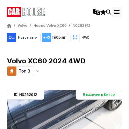
/
Volvo
/
Новые Volvo XC60
/
N0262912
Гибрид
Новое авто
4WD
Volvo XC60 2024 4WD
Топ 3
ID: N0262912
В наличии в Китае