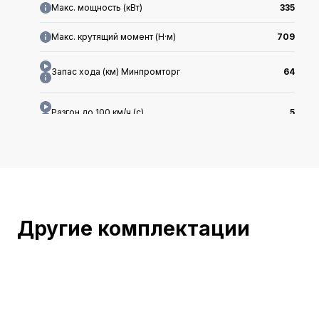
Макс. мощность (кВт)
335
Макс. крутящий момент (Н·м)
709
Запас хода (км) Минпромторг
64
Разгон до 100 км/ч (с)
5
Дальность электропробега WLTC
64
Длина x Ширина x Высота (мм)
4708x1915x1656
Расход топлива при низком заряде
7.18
Другие комплектации
WLTC средний расход топлива
2.46
Суммарный запас хода CLTC
1360
Энергопотребление (кВт·ч/100км)
18.1