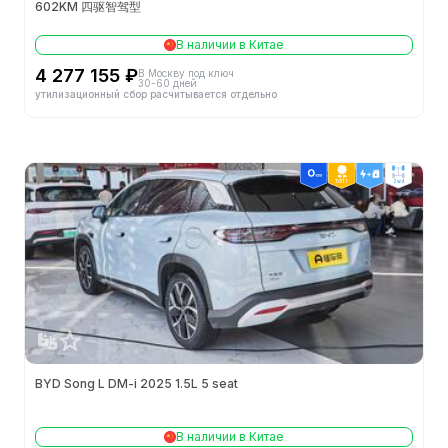
602KM 四驱智驾型
Колёсная база (мм)
2930
В наличии в Китае
Длина (мм)
4840
4 277 155 ₽
В Москву под ключ
30-60 дней
утилизационный сбор расчитывается отдельно
Полная масса (кг)
2760
Колея задних колес (мм)
1682
ТОП 1
2wd
Высота (мм)
1560
Колея передних колес (мм)
1669
Снаряжённая масса (кг)
2385
Объем переднего багажника
48
Минимальный радиус поворота
5.7m
BYD Song L DM-i 2025 1.5L 5 seat
Объем багажника (л)
410-1053
В наличии в Китае