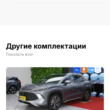
Запас хода (км) CLTC
602
Макс. скорость (км/ч)
201
Длина x Ширина x Высота (мм)
4840x1950x1560
Макс. мощность (кВт)
380(517Ps)
Другие комплектации
Платформа быстрой зарядки
800V
Показать все
Дата выхода на рынок
2024.08
ТОП 3
2wd
Энергопотребление (кВт·ч/100км)
16.5
Гарантия в Китае
6年或15万公里
Тип кузова
5门5座SUV