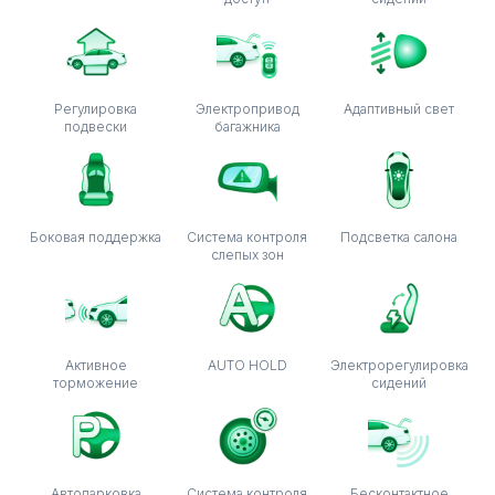
Регулировка
Электропривод
Адаптивный свет
подвески
багажника
Боковая поддержка
Система контроля
Подсветка салона
слепых зон
Активное
AUTO HOLD
Электрорегулировка
торможение
сидений
Автопарковка
Система контроля
Бесконтактное