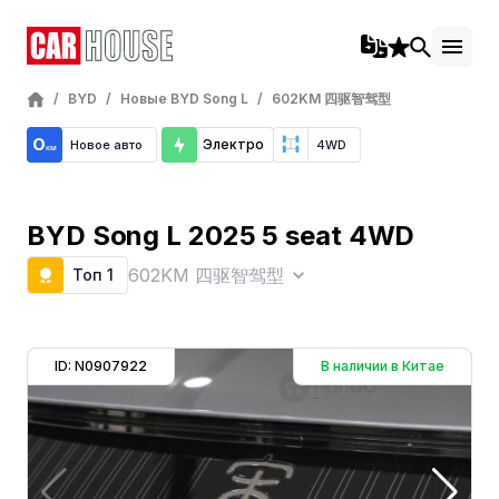
/
BYD
/
Новые BYD Song L
/
602KM 四驱智驾型
Электро
Новое авто
4WD
BYD Song L 2025 5 seat 4WD
602KM 四驱智驾型
Топ 1
ID: N0907922
В наличии в Китае