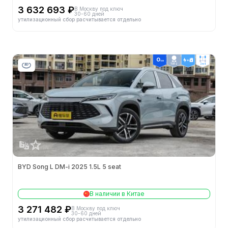
3 632 693 ₽
В Москву под ключ
Минимальный дорожный просвет (мм)
-
30-60 дней
утилизационный сбор расчитывается отдельно
Способ открытия дверей
平开门
Двигатели
ТОП 2
2wd
Тип топлива
纯电动
Электродвигатели
Макс. мощность переднего мотора (кВт)
150
Макс. крутящий момент переднего мотора (Н·м)
310
BYD Song L DM-i 2025 1.5L 5 seat
Макс. мощность заднего мотора (кВт)
230
Макс. крутящий момент заднего мотора (Н·м)
360
В наличии в Китае
3 271 482 ₽
В Москву под ключ
Суммарный крутящий момент (Н·м)
670
30-60 дней
утилизационный сбор расчитывается отдельно