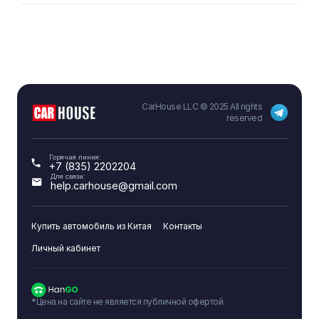
Суммарная мощность (л.с.)
517
Суммарная мощность (кВт)
380
Количество двигателей
双电机
Компоновка двигателя
前置+后置
CarHouse LLC © 2025 All rights
reserved
Тип мотора
前交流/异步后永磁/同步
Описание электродвигателя
纯电动 517马力
Горячая линия:
+7 (835) 2202204
Для связи:
help.carhouse@gmail.com
Батарея
Режим одной педали
-
Купить автомобиль из Китая
Контакты
Личный кабинет
Энергоплотность батареи (Вт·ч/кг)
-
Емкость батареи (кВт·ч)
87.04
*Цена на сайте не является публичной офертой.
Максимальная мощность быстрой зарядки
140