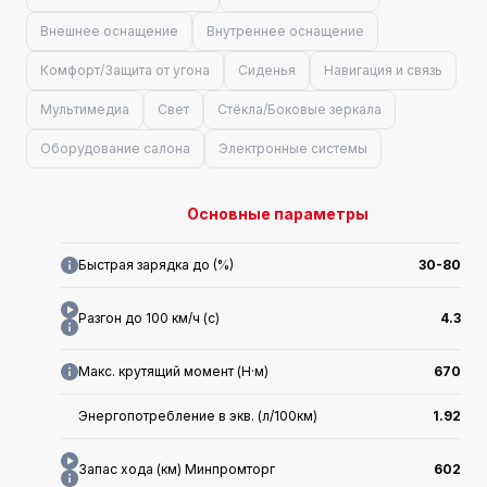
Внешнее оснащение
Внутреннее оснащение
Комфорт/Защита от угона
Сиденья
Навигация и связь
Мультимедиа
Свет
Стёкла/Боковые зеркала
Оборудование салона
Электронные системы
Основные параметры
Быстрая зарядка до (%)
30-80
Разгон до 100 км/ч (с)
4.3
Макс. крутящий момент (Н·м)
670
Энергопотребление в экв. (л/100км)
1.92
Запас хода (км) Минпромторг
602