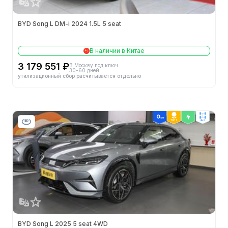
Класс
中型SUV
BYD Song L DM-i 2024 1.5L 5 seat
Производитель
比亚迪
В наличии в Китае
3 179 551 ₽
В Москву под ключ
Официальная цена
24¥
30-60 дней
утилизационный сбор расчитывается отдельно
Время зарядки (часы)
快充0.42小时 慢充12.5小时
Кузов
ТОП 1
4wd
Тип кузова
SUV
Кол-во мест (шт.)
5
Кол-во дверей (шт.)
5
Ширина (мм)
1950
BYD Song L 2025 5 seat 4WD