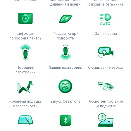
давления в шинах
открытие багажника
Цифровая
Подсветка при
Датчик света
приборная панель
повороте
Передний
Задний парктроник
Складывание зеркал
парктроник
Коленная подушка
Запуск без ключа
Ассистент трогания
безопасности
на подъеме