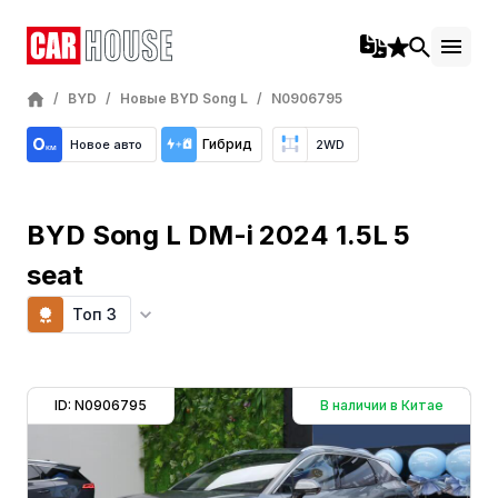
/
BYD
/
Новые BYD Song L
/
N0906795
Гибрид
Новое авто
2WD
BYD Song L DM-i 2024 1.5L 5
seat
Топ 3
ID: N0906795
В наличии в Китае