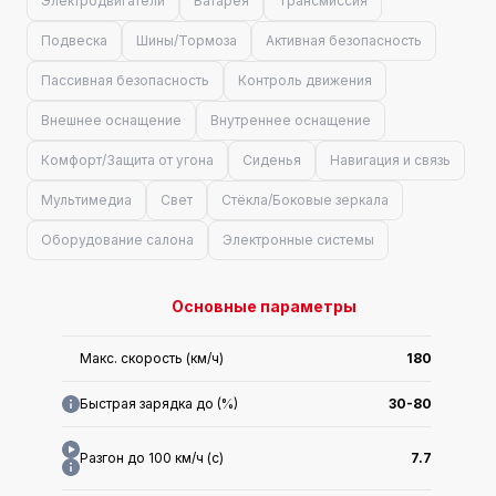
Электродвигатели
Батарея
Трансмиссия
Подвеска
Шины/Тормоза
Активная безопасность
Пассивная безопасность
Контроль движения
Внешнее оснащение
Внутреннее оснащение
Комфорт/Защита от угона
Сиденья
Навигация и связь
Мультимедиа
Свет
Стёкла/Боковые зеркала
Оборудование салона
Электронные системы
Основные параметры
Макс. скорость (км/ч)
180
Быстрая зарядка до (%)
30-80
Разгон до 100 км/ч (с)
7.7