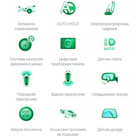
Активное
AUTO HOLD
Электрорегулировка
торможение
сидений
Система контроля
Цифровая
Датчик света
давления в шинах
приборная панель
Передний
Задний парктроник
Складывание зеркал
парктроник
Запуск без ключа
Ассистент трогания
Датчик дождя
на подъеме