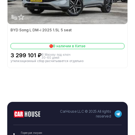
Суммарная мощность (кВт)
150
Суммарный крутящий момент (Н·м)
310
BYD Song L DM-i 2025 1.5L 5 seat
Макс. мощность заднего мотора (кВт)
150
Макс. крутящий момент заднего мотора (Н·м)
310
В наличии в Китае
3 299 101 ₽
В Москву под ключ
Тип мотора
永磁/同步
30-60 дней
утилизационный сбор расчитывается отдельно
Количество двигателей
单电机
Компоновка двигателя
后置
Описание электродвигателя
纯电动 204马力
Батарея
CarHouse LLC © 2025 All rights
reserved
Режим одной педали
-
Горячая линия:
Энергоплотность батареи (Вт·ч/кг)
-