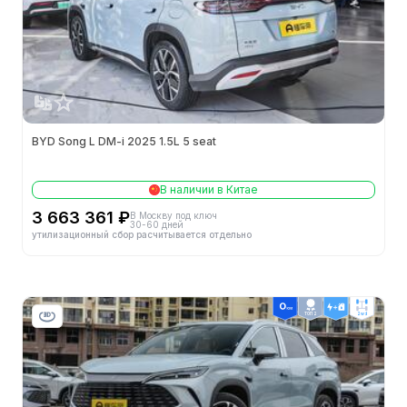
Полная масса (кг)
2533
Объем переднего багажника
48
Минимальный радиус поворота
5.7m
Объем багажника (л)
410-1053
BYD Song L DM-i 2025 1.5L 5 seat
Минимальный дорожный просвет (мм)
-
В наличии в Китае
3 663 361 ₽
В Москву под ключ
Способ открытия дверей
平开门
30-60 дней
утилизационный сбор расчитывается отдельно
Двигатели
Тип топлива
纯电动
ТОП 2
2wd
Электродвигатели
Суммарная мощность (л.с.)
204