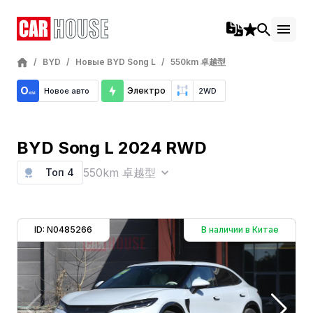
/
BYD
/
Новые BYD Song L
/
550km 卓越型
Электро
Новое авто
2WD
BYD Song L 2024 RWD
550km 卓越型
Топ 4
ID: N0485266
В наличии в Китае