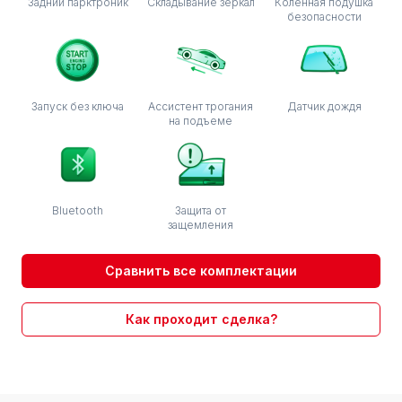
Задний парктроник
Складывание зеркал
Коленная подушка
безопасности
Запуск без ключа
Ассистент трогания
Датчик дождя
на подъеме
Bluetooth
Защита от
защемления
Сравнить все комплектации
Как проходит сделка?