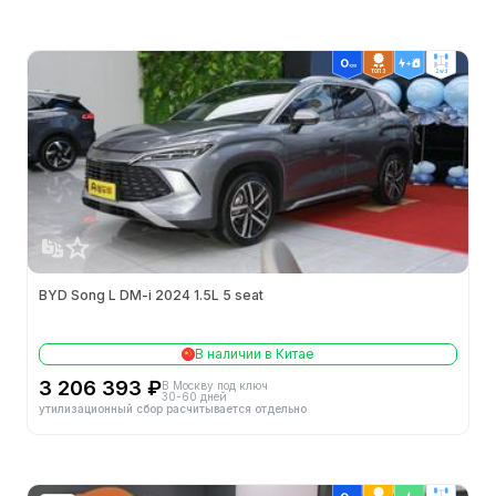
Дата выхода на рынок
2023.12
Энергопотребление в экв. (л/100км)
1.68
ТОП 3
2wd
Гарантия в Китае
6年或15万公里
Тип кузова
5门5座SUV
Класс
中型SUV
BYD Song L DM-i 2024 1.5L 5 seat
Производитель
比亚迪
Официальная цена
19¥
В наличии в Китае
3 206 393 ₽
В Москву под ключ
Время зарядки (часы)
快充0.42小时
30-60 дней
утилизационный сбор расчитывается отдельно
Кузов