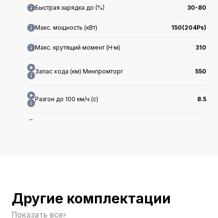
Быстрая зарядка до (%)
30-80
Макс. мощность (кВт)
150(204Ps)
Макс. крутящий момент (Н·м)
310
Запас хода (км) Минпромторг
550
Разгон до 100 км/ч (с)
8.5
Энергопотребление (кВт·ч/100км)
14.9kWh
Запас хода (км) CLTC
550
Длина x Ширина x Высота (мм)
4840x1950x1560
Другие комплектации
Макс. скорость (км/ч)
199
Показать все