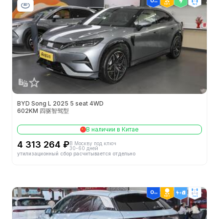
Тип кузова
SUV
ТОП 1
4wd
Кол-во мест (шт.)
5
Кол-во дверей (шт.)
5
Ширина (мм)
1950
Колёсная база (мм)
2930
BYD Song L 2025 5 seat 4WD
602KM 四驱智驾型
Длина (мм)
4840
В наличии в Китае
Колея задних колес (мм)
1682
4 313 264 ₽
В Москву под ключ
30-60 дней
утилизационный сбор расчитывается отдельно
Высота (мм)
1560
Снаряжённая масса (кг)
2158
ТОП 1
2wd
Колея передних колес (мм)
1669