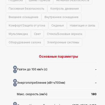
Подвеска
Шины/Тормоза
Активная безопасность
Пассивная безопасность
Контроль движения
Внешнее оснащение
Внутреннее оснащение
Комфорт/Защита от угона
Сиденья
Навигация и связь
Мультимедиа
Свет
Стёкла/Боковые зеркала
Оборудование салона
Электронные системы
Основные параметры
Разгон до 100 км/ч (с)
-
Энергопотребление (кВт·ч/100км)
-
Макс. скорость (км/ч)
180