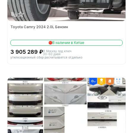
Двигатель
-
60 км ТО: стоимость (¥)
-
Toyota Camry 2024 2.0L Бензин
Кузов
В наличии в Китае
3 905 289 ₽
В Москву под ключ
Объем багажника (л)
-
30-60 дней
утилизационный сбор расчитывается отдельно
Кол-во дверей (шт.)
4
Кол-во мест (шт.)
5
ТОП 1
2wd
Колея задних колес (мм)
1590
Колея передних колес (мм)
1580
Снаряжённая масса (кг)
1615