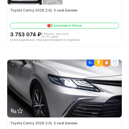
Ширина (мм)
1840
Toyota Camry 2026 2.0L 5 seat Бензин
Длина (мм)
4915
В наличии в Китае
Высота (мм)
1450
3 753 074 ₽
В Москву под ключ
30-60 дней
утилизационный сбор расчитывается отдельно
Полная масса (кг)
2100
Колёсная база (мм)
2825
ТОП 1
2wd
Объем бака (л)
49.0
Минимальный радиус поворота
5.7m
Минимальный дорожный просвет (мм)
153
Способ открытия дверей
-
Тип кузова
-
Toyota Camry 2026 2.0L 5 seat Бензин