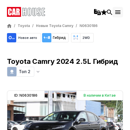
/
Toyota
/
Новые Toyota Camry
/
N0630186
Гибрид
Новое авто
2WD
Toyota Camry 2024 2.5L Гибрид
Топ 2
ID: N0630186
В наличии в Китае