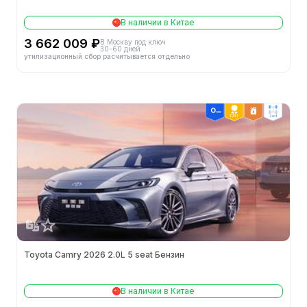
В наличии в Китае
Двигатели
3 662 009 ₽
В Москву под ключ
30-60 дней
Конфигурация цилиндров
L
утилизационный сбор расчитывается отдельно
Кол-во цилиндров (шт.)
4
ТОП 1
2wd
Механизм газораспределения
DOHC
Кол-во клапанов на цилиндр (шт.)
4
Октановое число топлива
92#
Обороты макс. мощности (об/мин)
6000
Toyota Camry 2026 2.0L 5 seat Бензин
Объём (л)
2.5
Макс. мощность (кВт)
136
В наличии в Китае