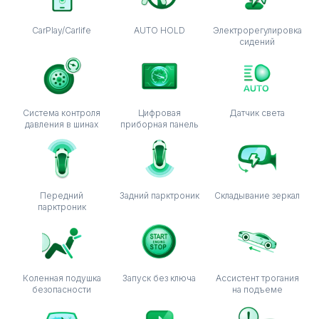
CarPlay/Carlife
AUTO HOLD
Электрорегулировка
сидений
Система контроля
Цифровая
Датчик света
давления в шинах
приборная панель
Передний
Задний парктроник
Складывание зеркал
парктроник
Коленная подушка
Запуск без ключа
Ассистент трогания
безопасности
на подъеме