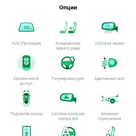
Опции
HUD (Проекция)
Кондиционер
Обогрев зеркал
заднего ряда
Бесключевой
Регулировка руля
Адаптивный свет
доступ
Подсветка салона
Система контроля
Активное
слепых зон
торможение