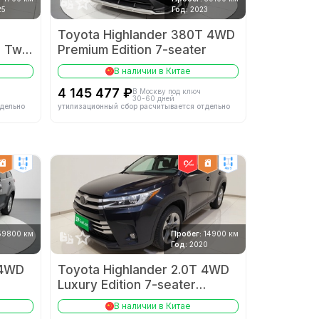
25
Год:
2023
Toyota Highlander 380T 4WD
d Twin
Premium Edition 7-seater
er
В наличии в Китае
4 145 477 ₽
В Москву под ключ
30-60 дней
тдельно
утилизационный сбор расчитывается отдельно
4wd
4wd
59800 км
Пробег:
14900 км
Год:
2020
 4WD
Toyota Highlander 2.0T 4WD
Luxury Edition 7-seater
National VI
В наличии в Китае