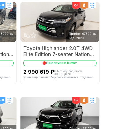
2wd
4wd
78000 км
Пробег:
67500 км
Год:
2020
Toyota Highlander 2.0T 4WD
tion
Elite Edition 7-seater National
VI
В наличии в Китае
2 990 619 ₽
В Москву под ключ
30-60 дней
тдельно
утилизационный сбор расчитывается отдельно
2wd
4wd
4700 км
Пробег:
59100 км