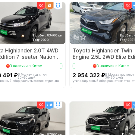
4wd
Пробег:
83400 км
Пробег:
Год:
2020
Год:
2021
a Highlander 2.0T 4WD
Toyota Highlander Twin
 Edition 7-seater National
Engine 2.5L 2WD Elite Edi
5-seater
В наличии в Китае
В наличии в Китае
8 491 ₽
2 954 322 ₽
В Москву под ключ
В Москву под ключ
30-60 дней
30-60 дней
ионный сбор расчитывается отдельно
утилизационный сбор расчитывается о
4wd
Пробег:
87800 км
Пробег: