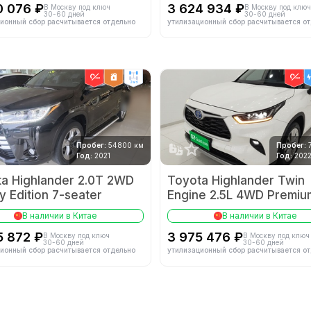
0 076 ₽
3 624 934 ₽
В Москву под ключ
В Москву под ключ
30-60 дней
30-60 дней
ионный сбор расчитывается отдельно
утилизационный сбор расчитывается о
2wd
Пробег:
54800 км
Пробег:
Год:
2021
Год:
202
a Highlander 2.0T 2WD
Toyota Highlander Twin
y Edition 7-seater
Engine 2.5L 4WD Premiu
Edition 7-seater
В наличии в Китае
В наличии в Китае
5 872 ₽
3 975 476 ₽
В Москву под ключ
В Москву под ключ
30-60 дней
30-60 дней
ионный сбор расчитывается отдельно
утилизационный сбор расчитывается о