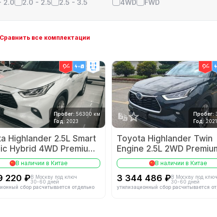
- 2.0
2.0 - 2.5
2.5 - 3.5
4WD
FWD
Сравнить все комплектации
4wd
Пробег:
56300 км
Пробег:
Год:
2023
Год:
2021
a Highlander 2.5L Smart
Toyota Highlander Twin
ric Hybrid 4WD Premium
Engine 2.5L 2WD Premiu
on 7-seater
Edition 7-seater
В наличии в Китае
В наличии в Китае
9 220 ₽
3 344 486 ₽
В Москву под ключ
В Москву под клю
30-60 дней
30-60 дней
ионный сбор расчитывается отдельно
утилизационный сбор расчитывается о