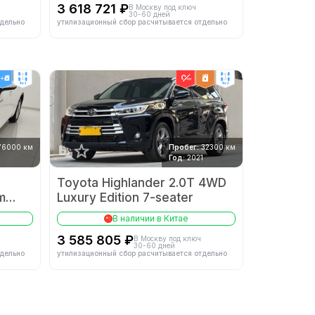
3 618 721 ₽
В Москву под ключ
30-60 дней
тдельно
утилизационный сбор расчитывается отдельно
4wd
4wd
76000 км
Пробег:
32300 км
2
Год:
2021
Toyota Highlander 2.0T 4WD
m
Luxury Edition 7-seater
В наличии в Китае
3 585 805 ₽
В Москву под ключ
30-60 дней
тдельно
утилизационный сбор расчитывается отдельно