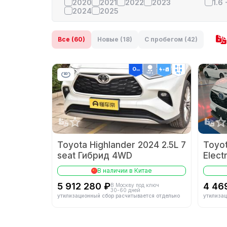
2020
2021
2022
2023
1.6 
2024
2025
Все (60)
Новые (18)
С пробегом (42)
ТОП 2
4wd
Toyota Highlander 2024 2.5L 7
Toyot
seat Гибрид 4WD
Elect
Editi
В наличии в Китае
5 912 280 ₽
4 46
В Москву под ключ
30-60 дней
утилизационный сбор расчитывается отдельно
утилизац