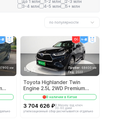
до 1 млн
1-2 млн
2-3 млн
3-4 млн
4-5 млн
5+ млн
по популярности
2wd
2wd
37800 км
Пробег:
68400 км
Год:
2022
Toyota Highlander Twin
m
Engine 2.5L 2WD Premium
Edition 7-seater
В наличии в Китае
3 704 626 ₽
ч
В Москву под ключ
30-60 дней
тдельно
утилизационный сбор расчитывается отдельно