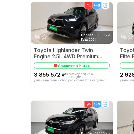
4wd
Пробег:
36300 км
Год:
2021
Toyota Highlander Twin
Toyot
Engine 2.5L 4WD Premium
Elite
Edition 7-seater
VI
В наличии в Китае
3 855 572 ₽
2 92
В Москву под ключ
30-60 дней
утилизационный сбор расчитывается отдельно
утилизац
4wd
Пробег:
37600 км