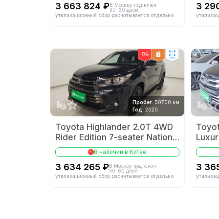
3 663 824 ₽
3 29
В Москву под ключ
30-60 дней
утилизационный сбор расчитывается отдельно
утилизац
4wd
Пробег:
50700 км
Год:
2020
Toyota Highlander 2.0T 4WD
Toyot
Rider Edition 7-seater National
Luxur
VI
В наличии в Китае
3 634 265 ₽
3 36
В Москву под ключ
30-60 дней
утилизационный сбор расчитывается отдельно
утилизац