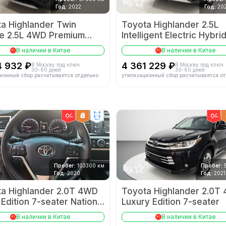
Год:
2022
Год:
20
a Highlander Twin
Toyota Highlander 2.5L
e 2.5L 4WD Premium
Intelligent Electric Hybri
on 7-seater
Engine 2WD Elite 5-seat
В наличии в Китае
В наличии в Китае
4 932 ₽
4 361 229 ₽
В Москву под ключ
В Москву под ключ
30-60 дней
30-60 дней
ионный сбор расчитывается отдельно
утилизационный сбор расчитывается о
4wd
Пробег:
103300 км
Пробег:
Год:
2020
Год:
2021
a Highlander 2.0T 4WD
Toyota Highlander 2.0T
 Edition 7-seater National
Luxury Edition 7-seater
В наличии в Китае
В наличии в Китае