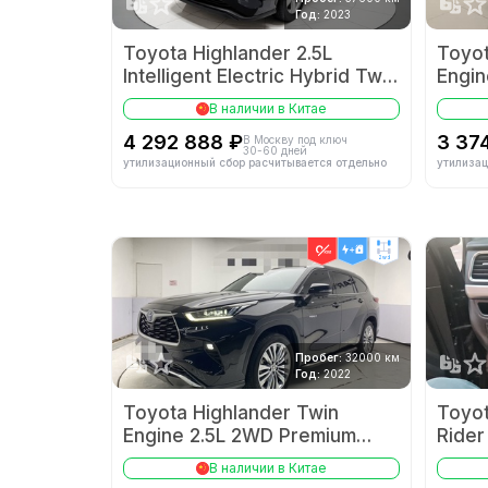
Год:
2023
Toyota Highlander 2.5L
Toyot
Intelligent Electric Hybrid Twin
Engin
Engine 4WD Elite Edition 7-
Editi
В наличии в Китае
seater
4 292 888 ₽
3 37
В Москву под ключ
30-60 дней
утилизационный сбор расчитывается отдельно
утилизац
2wd
Пробег:
32000 км
Год:
2022
Toyota Highlander Twin
Toyot
Engine 2.5L 2WD Premium
Rider
Edition 7-seater
VI
В наличии в Китае