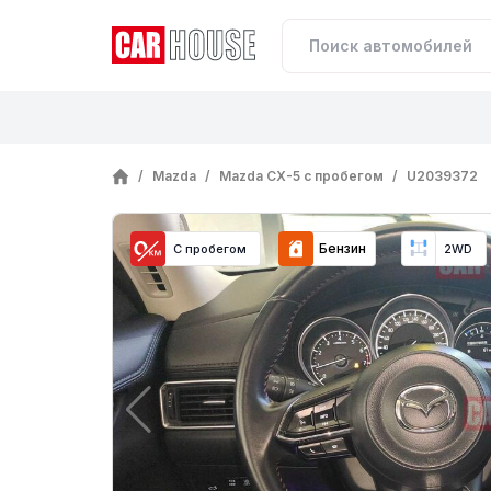
/
Mazda
/
Mazda CX-5 с пробегом
/
U2039372
Бензин
С пробегом
2WD