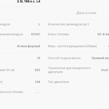
2.5L 196 л.с. L4
Двигатели
индров
L
Количество цилиндров (шт.)
еления воздуха
DOHC
Класс топлива
92-й б
Атмосферный
Макс. частота вращения (об/мин)
13
Способ подачи масла
Прямой вп
Технология для конкретного
мент (Н-м)
252
Dual
двигателя
т)
144
Тип двигателя
расход топлива
7.4
Передача