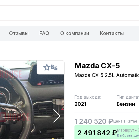
Отзывы
FAQ
О компании
Контакты
Mazda CX-5
Mazda CX-5 2.5L Automati
Год выхода:
Тип двига
2021
Бензин
1 240 520 ₽
Цена в Китае
Маршрут - [
2 491 842 ₽
Выбрать др