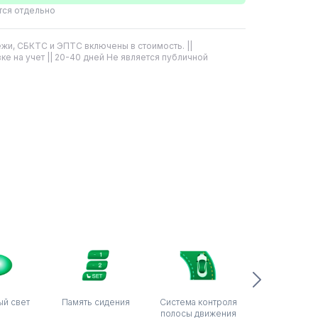
тся отдельно
жи, СБКТС и ЭПТС включены в стоимость. ||
ке на учет || 20-40 дней Не является публичной
ый свет
Память сидения
Система контроля
Система кон
полосы движения
слепых з