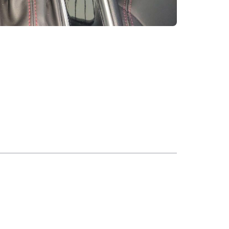
авления
Hill Assist
Адаптивный круиз-контроль
Технология запуска/остановки
двигателя
Количество ультразвуковых радаров
8
Центральный замок в автомобиле
Багажники на крышу
Электрический багажник