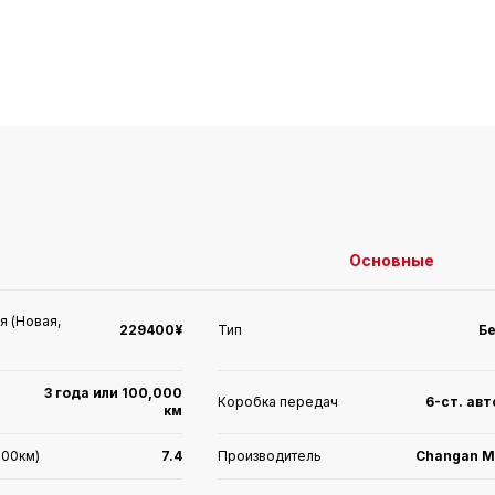
Основные
я (Новая,
229400¥
Тип
Б
3 года или 100,000
Коробка передач
6-ст. ав
км
100км)
7.4
Производитель
Changan M