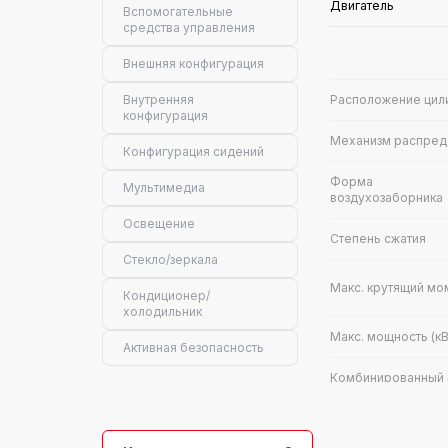
Двигатель
Вспомогательные
средства управления
Внешняя конфигурация
Внутренняя
Расположение цил
конфигурация
Механизм распред
Конфигурация сидений
Форма
Мультимедиа
воздухозаборника
Освещение
Степень сжатия
Стекло/зеркала
Макс. крутящий мо
Кондиционер/
холодильник
Макс. мощность (кВ
Активная безопасность
Комбинированный 
NEDC (л)