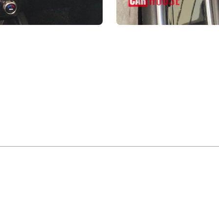
Вспомогательные средства упр
р
Автоматическая парковка
Система предупреждения о выезде за
ощь
пределы полосы движения
Видеокамера заднего хода
Система предупреждения о боковом
Адаптивный круиз
движении автомобиля задним ходом
2
Внешняя конфигурация
 в крыше
Алюминиевые легкосплавные диски
ез ключа
Система бесключевого доступа
билизация
Кнопки дистанционного управления