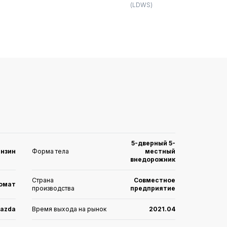
(LDWS)
5-дверный 5-
ензин
Форма тела
местный
внедорожник
Страна
Совместное
томат
производства
предприятие
azda
Время выхода на рынок
2021.04