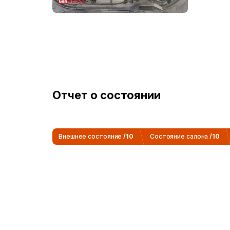
двигателя
Многофункциональ
колесо
Регулировка
рулевого колеса
Отчет о состоянии
Внешнее состояние
/10
Состояние салона
/10
Регулировка высот
сиденья
Задний подстаканн
Материал сиденья