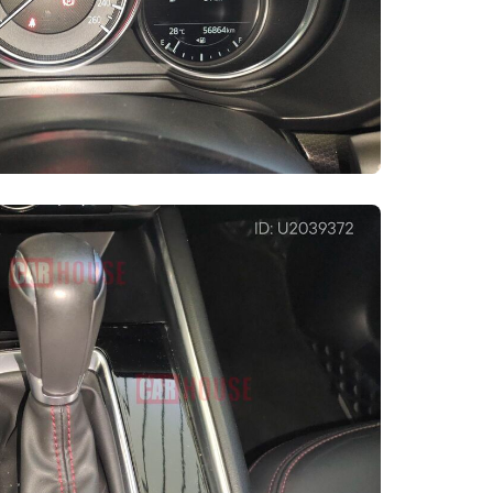
Многозвенная
Тип задней
азмер
независимая
подвески
подвеска
5 R19
Передние боковые подушки
безопасности
Устройство контроля давления в шинах
Система помощи при торможении
(EBA/BAS/BA и т.д.)