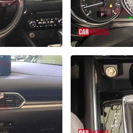
управлении
Технические
Электронный
характеристики
Неполный р
стояночный тормоз
запасного колеса
шины
225/55 R19
Размер задних шин
225/5
Безопасность
сти водителя
Подушка безопасности пассажира
е подушки
Задние головные подушки
душные занавески)
безопасности (воздушные занавески)
пристегнутом ремне
Распределение тормозных усилий
(EBD/CBC и т.д.)
ая система
Контроль устойчивости (ESC/ESP/DSC
)
и т.д.)