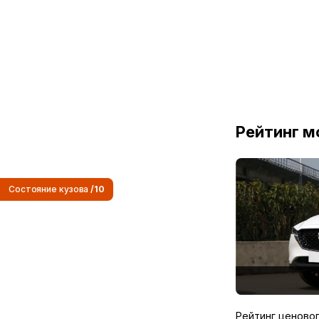
Внутренняя конфигураци
ное рулевое
Дисплей автомобильного компьютера
Регул. вверх/вниз и
вперёд/назад
Рейтинг м
Конфигурация сидений
Состояние кузова
/10
ы основного
Основное сиденье с электрической
регулировкой
ик
Электрическая память сидений
Регулировка поясничного упора
Натуральная кожа
основного сиденья
Рейтинг ценово