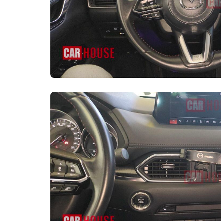
Тип стояночного
тормоза
Размер передней 
Подушка безопасно
Передние головны
безопасности (воз
Напоминание о не
безопасности
Противобуксовочн
(ASR/TCS/TRC и т.д.