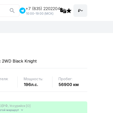
+7 (835) 2202204
₽
10:00-19:00 (МСК)
c 2WD Black Knight
теля:
Мощность:
Пробег:
196л.с.
56900 км
3]РФ, Уссурийск [О]
угой
маршрут