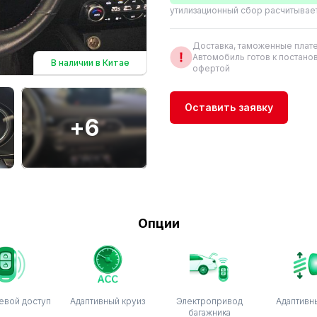
утилизационный сбор расчитывае
Доставка, таможенные плате
Автомобиль готов к постанов
В наличии в Китае
офертой
Оставить заявку
+6
Опции
евой доступ
Адаптивный круиз
Электропривод
Адаптивн
багажника