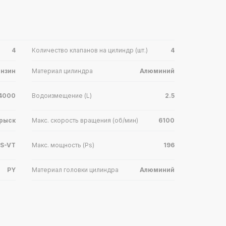
4
Количество клапанов на цилиндр (шт.)
4
ензин
Материал цилиндра
Алюминий
4000
Водоизмещение (L)
2.5
рыск
Макс. скорость вращения (об/мин)
6100
 S-VT
Макс. мощность (Ps)
196
PY
Материал головки цилиндра
Алюминий