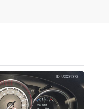
чатая
Описание
Автоматическая
ская
трансмиссии
КПП (AT)
5
Колесная база (мм)
2700
1842
Длина (мм)
4555
1593
и
веска
Тип переднего
Вентилир. дисковые
рсон
тормоза
тормоза
еский
Кузовной ремонт
Несущий кузов
итель