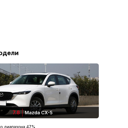
я
Кожаное рулевое колесо
одели
Способ
Пропорциональное
опускания
складывание
заднего сиденья
Регулировка угла наклона спинки
сиденья второго ряда
7.8
Mazda CX-5
Функция передних
нагреватель
сидений
го диапазона 47%