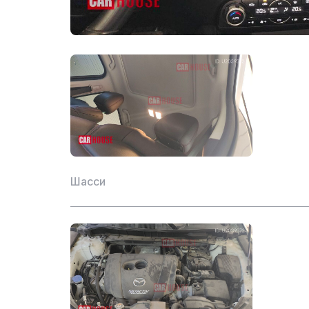
Реверсивный рада
Параллельная пом
Передний радар
Круизные системы
Шасси
Количество камер
Электрический люк
Система запуска б
Электронная иммо