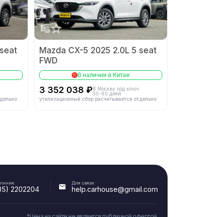
-
Система питания
-
Компоновка двигателя
-
-
seat
Mazda CX-5 2025 2.0L 5 seat
FWD
-
В наличии в Китае
3 352 038 ₽
В Москву под ключ
30-60 дней
тдельно
утилизационный сбор расчитывается отдельно
-
Описание трансмиссии
-
-
Тип привода
-
 линия:
Для связи:
35) 2202204
help.carhouse@gmail.com
-
*Цена на сайте не является публичной офертой.