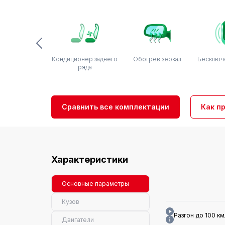
Кондиционер заднего
Обогрев зеркал
Бесключ
ряда
Сравнить все комплектации
Как п
Характеристики
Основные параметры
Кузов
Разгон до 100 км/
Двигатели