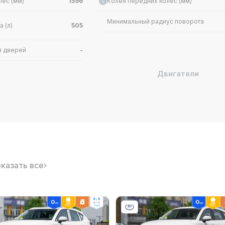
лес (мм)
1596
Колея передних колес (мм)
Минимальный радиус поворота
 (л)
505
я дверей
-
Двигатели
илиндров
L
Кол-во цилиндров (шт.)
на цилиндр (шт.)
4
Октановое число топлива
крутящего момента
Объём (л)
4000
казать все
13.0
Особенности двигателя
Dual
ТОП 1
2wd
ТОП 1
(кВт)
144
Макс. мощность (л.с.)