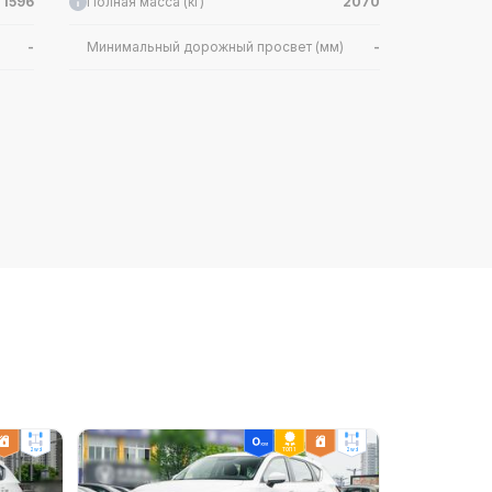
1596
Полная масса (кг)
2070
-
Минимальный дорожный просвет (мм)
-
4
Механизм газораспределения
DOHC
Обороты макс. мощности (об/мин)
6100
92#
2.5
Объём (мл)
2488
 S-VT
Модель двигателя
PY
2wd
ТОП 1
2wd
196
Макс. крутящий момент (Н-м)
252