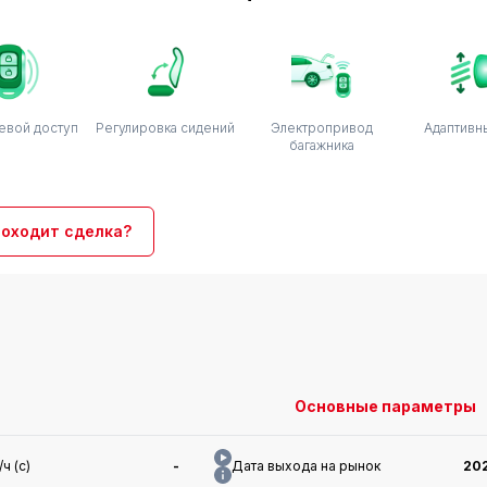
евой доступ
Регулировка сидений
Электропривод
Адаптивн
багажника
роходит сделка?
Основные параметры
ч (с)
-
Дата выхода на рынок
20