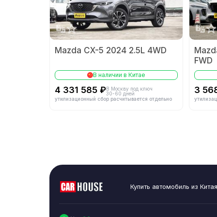
Максимальная чи
Материал блока
Mazda CX-5 2024 2.5L 4WD
Mazda
FWD
Тип топлива
В наличии в Китае
4 331 585 ₽
3 56
В Москву под ключ
30-60 дней
утилизационный сбор расчитывается отдельно
утилизац
Кол-во передач
Тип кузова
Купить автомобиль из Кита
Тип задней подв