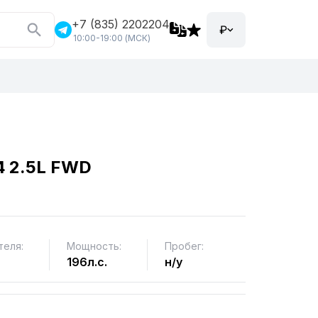
+7 (835) 2202204
₽
10:00-19:00 (МСК)
4 2.5L FWD
теля:
Мощность:
Пробег:
196л.с.
н/у