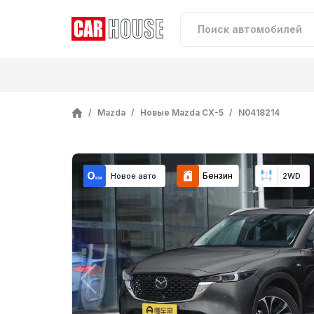
/
Mazda
/
Новые Mazda CX-5
/
N0418214
Бензин
Новое авто
2WD