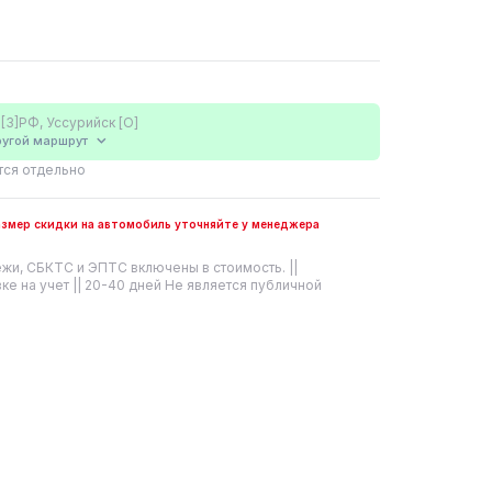
[3]РФ, Уссурийск [О]
ругой
маршрут
тся отдельно
размер скидки на автомобиль уточняйте у менеджера
жи, СБКТС и ЭПТС включены в стоимость. ||
ке на учет || 20-40 дней Не является публичной