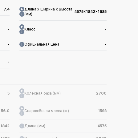
7.4
Длина x Ширина x Высота
4575x1842x1685
(мм)
-
Класс
-
-
Официальная цена
-
-
5
Колёсная база (мм)
2700
56.0
Снаряжённая масса (кг)
1593
1842
Длина (мм)
4575