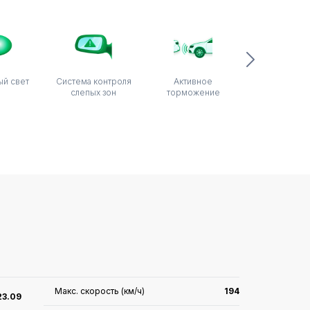
ый свет
Система контроля
Активное
CarPlay/Carl
слепых зон
торможение
Макс. скорость (км/ч)
194
23.09