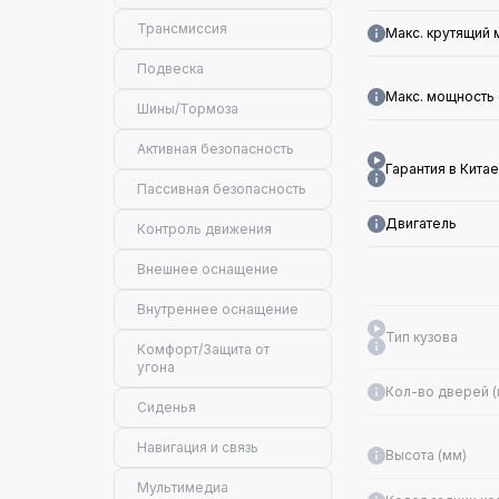
Трансмиссия
Макс. крутящий 
Подвеска
Макс. мощность 
Шины/Тормоза
Активная безопасность
Гарантия в Китае
Пассивная безопасность
Двигатель
Контроль движения
Внешнее оснащение
Внутреннее оснащение
Тип кузова
Комфорт/Защита от
угона
Кол-во дверей (ш
Сиденья
Навигация и связь
Высота (мм)
Мультимедиа