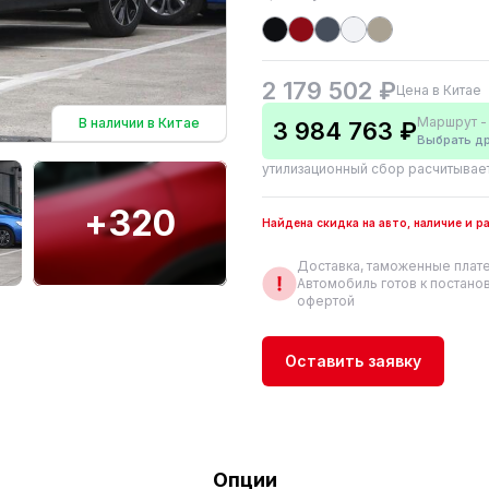
2 179 502 ₽
Цена в Китае
Маршрут - 
В наличии в Китае
3 984 763 ₽
Выбрать д
утилизационный сбор расчитывае
+320
Найдена скидка на авто, наличие и 
Доставка, таможенные плате
Автомобиль готов к постанов
офертой
Оставить заявку
Опции