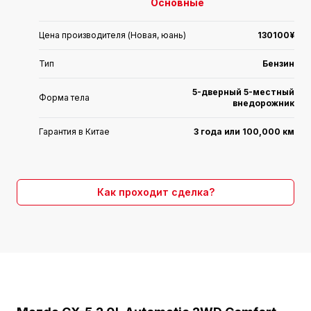
Основные
Цена производителя (Новая, юань)
130100¥
Тип
Бензин
5-дверный 5-местный
Форма тела
внедорожник
Гарантия в Китае
3 года или 100,000 км
Коробка передач
6-ст. автомат
Страна производства
Совместное предприятие
Как проходит сделка?
Производитель
Changan Mazda
Двигатель
2.0L 155 л.с. L4
Время выхода на рынок
2023.09
Двигатели