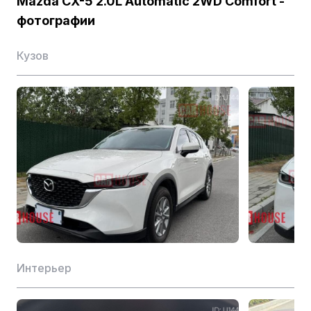
Mazda CX-5 2.0L Automatic 2WD Comfort -
фотографии
Расположение цилиндров
L
Кузов
Количество цилиндров (шт.)
4
Количество клапанов на цилиндр (шт.)
4
Механизм распределения воздуха
DOHC
Класс топлива
92-й бензин
Материал цилиндра
Алюминий
Водоизмещение (L)
2.0
Форма воздухозаборника
Атмосферный
Макс. частота вращения (об/мин)
4000
Интерьер
Степень сжатия
13