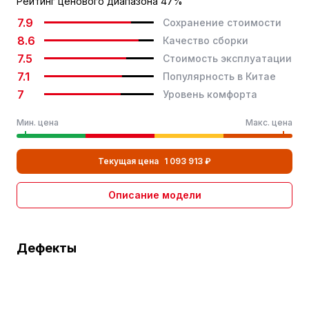
Рейтинг ценового диапазона 47%
Кузовной ремонт
Несущий кузов
7.9
Сохранение стоимости
8.6
Качество сборки
Тип стояночного
Электронный стояночный
7.5
Стоимость эксплуатации
тормоза
тормоз
7.1
Популярность в Китае
Технические характеристики
7
Уровень комфорта
Неполный размер
запасного колеса
Мин. цена
Макс. цена
Размер передней шины
225/65 R17
Размер задних шин
225/65 R17
Текущая цена
1 093 913 ₽
Многозвенная
Тип задней подвески
Описание модели
независимая подвеска
Безопасность
Дефекты
Подушка безопасности водителя
Подушка безопасности пассажира