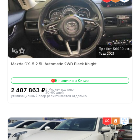
2wd
Реверсивный радар
Автоматическая парковка
Hill Assist
Видеокамера заднего хода
Пробег:
56900 км
Год:
2021
Технология запуска/остановки двигателя
Mazda CX-5 2.5L Automatic 2WD Black Knight
Внешняя конфигурация
В наличии в Китае
Алюминиевые легкосплавные диски
2 487 863 ₽
В Москву под ключ
30-60 дней
утилизационный сбор расчитывается отдельно
Центральный замок в автомобиле
Система запуска без ключа
Электронная иммобилизация двигателя
2wd
Кнопки дистанционного управления