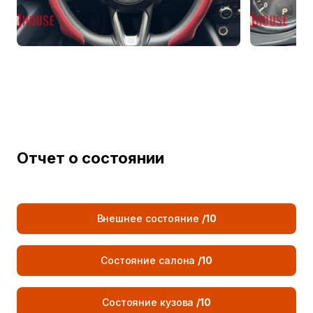
6-ступенчатая
Передача
механическая
Описание трансмиссии
Автоматическая КПП (AT)
Количество передач
6
Кузов
Количество дверей (шт.)
5 дверей
Отчет о состоянии
Количество мест (шт.)
5
Колесная база (мм)
2700
Внешнее состояние
/10
Передняя колесная база (мм)
1596
Состояние салона
/10
Объем топливного бака (л)
56
Ширина (мм)
1842
Состояние кузова
/10