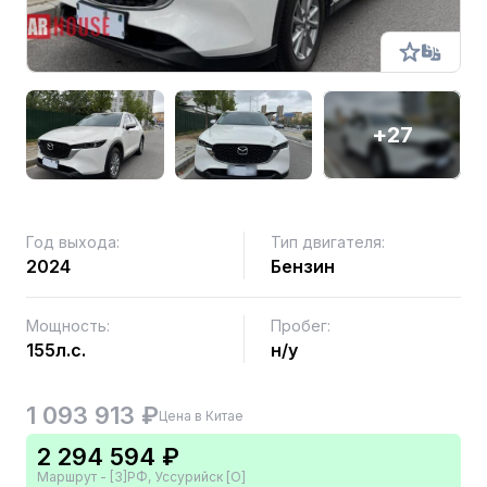
+27
Год выхода:
Тип двигателя:
2024
Бензин
Мощность:
Пробег:
155л.с.
н/у
1 093 913 ₽
Цена в Китае
2 294 594 ₽
Маршрут - [3]РФ, Уссурийск [О]