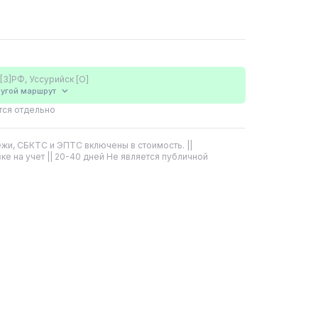
[3]РФ, Уссурийск [О]
угой
маршрут
тся отдельно
жи, СБКТС и ЭПТС включены в стоимость. ||
ке на учет || 20-40 дней Не является публичной