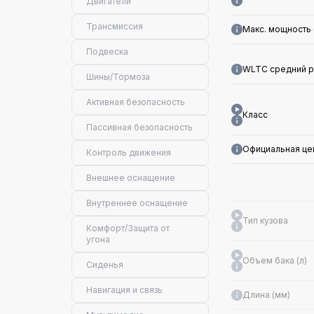
Двигатели
Трансмиссия
Макс. мощность 
Подвеска
WLTC средний р
Шины/Тормоза
Активная безопасность
Класс
Пассивная безопасность
Официальная це
Контроль движения
Внешнее оснащение
Внутреннее оснащение
Тип кузова
Комфорт/Защита от
угона
Объем бака (л)
Сиденья
Навигация и связь
Длина (мм)