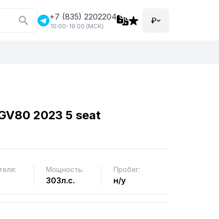
+7 (835) 2202204
₽
10:00-19:00 (МСК)
 GV80 2023 5 seat
теля:
Мощность:
Пробег:
303л.с.
н/у