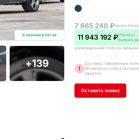
7 665 240 ₽
Цена в Китае
Маршрут - 
В наличии в Китае
11 943 192 ₽
Выбрать др
утилизационный сбор расчитывае
+139
Доставка, таможенные плате
Автомобиль готов к постанов
офертой
Оставить заявку