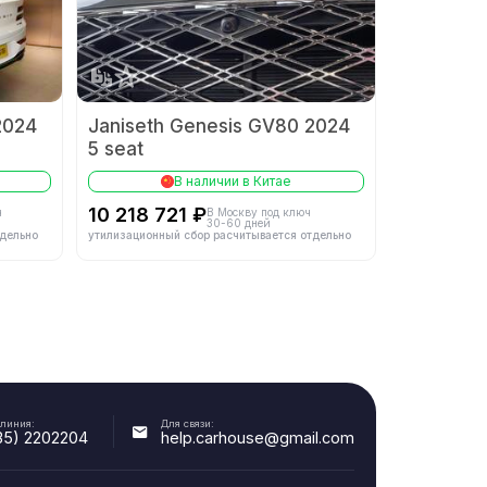
-
Система питания
-
-
Материал головки блока цилиндров
-
2024
Janiseth Genesis GV80 2024
5 seat
В наличии в Китае
10 218 721 ₽
ч
В Москву под ключ
30-60 дней
-
Описание трансмиссии
-
тдельно
утилизационный сбор расчитывается отдельно
-
Тип рулевого управления
-
-
Тип привода
-
 линия:
Для связи:
35) 2202204
help.carhouse@gmail.com