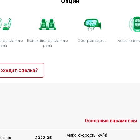
Опции
нер заднего
Кондиционер заднего
Обогрев зеркал
Бесключево
ряда
ряда
роходит сделка?
Основные параметры
Макс. скорость (км/ч)
 рынок
2022.05