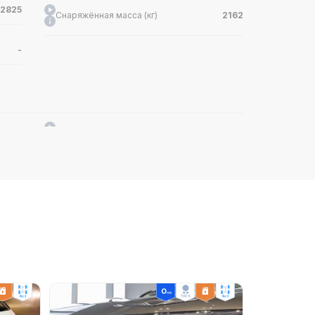
2825
Снаряжённая масса (кг)
2162
-
4
Механизм газораспределения
DOHC
-
Степень сжатия
-
2.5
Макс. мощность (л.с.)
304
Объём (мл)
2497
4000
Макс. крутящий момент (Н-м)
422
6720
4wd
ТОП 6
4wd