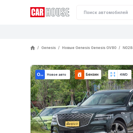
/
Genesis
/
Новые Genesis Genesis GV80
/
N028
Бензин
Новое авто
4WD