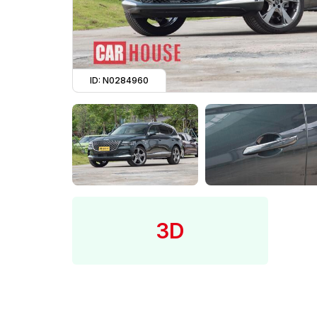
ID: N0284960
3D