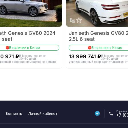
тандарт
-
Тип впуска
гателя
-
Материал блока цилиндров
eth Genesis GV80 2024
Janiseth Genesis GV80 
-
4 seat
2.5L 6 seat
Трансмиссия
В наличии в Китае
В наличии в Китае
30 971 ₽
13 999 741 ₽
В Москву под ключ
В Москву под клю
30-60 дней
30-60 дней
8
Тип трансмиссии
ионный сбор расчитывается отдельно
утилизационный сбор расчитывается о
Подвеска
-
Тип задней подвески
Конструкция центрального
одвески
-
дифференциала
Горячая
я
Контакты
Личный кабинет
+7 (8
D
-