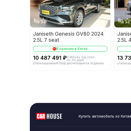
Экологический с
Компоновка дви
Janiseth Genesis GV80 2024
Janis
Тип топлива
2.5L 7 seat
2.5L 
В наличии в Китае
10 487 491 ₽
13 7
В Москву под ключ
30-60 дней
Кол-во передач
утилизационный сбор расчитывается отдельно
утилизац
Тип кузова
Тип передней п
Купить автомобиль из Кита
Тип привода 4W