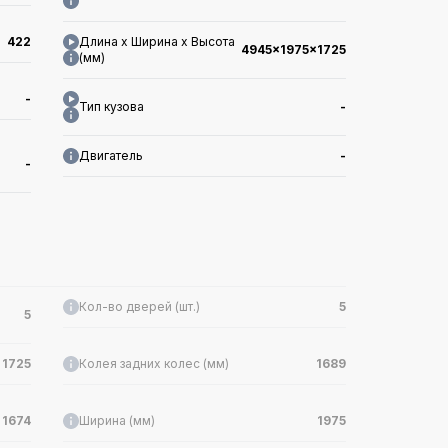
422
Длина x Ширина x Высота
4945x1975x1725
(мм)
-
Тип кузова
-
Двигатель
-
-
Кол-во дверей (шт.)
5
5
1725
Колея задних колес (мм)
1689
1674
Ширина (мм)
1975