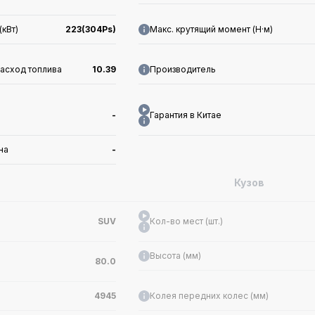
(кВт)
223(304Ps)
Макс. крутящий момент (Н·м)
асход топлива
10.39
Производитель
-
Гарантия в Китае
на
-
Кузов
SUV
Кол-во мест (шт.)
Высота (мм)
80.0
4945
Колея передних колес (мм)