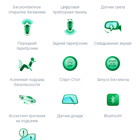
Бесконтактное
Цифровая
Датчик света
открытие багажника
приборная панель
Передний
Задний парктроник
Складывание зеркал
парктроник
Коленная подушка
Старт-Стоп
Запуск без ключа
безопасности
Ассистент трогания
Датчик дождя
Bluetooth
на подъеме