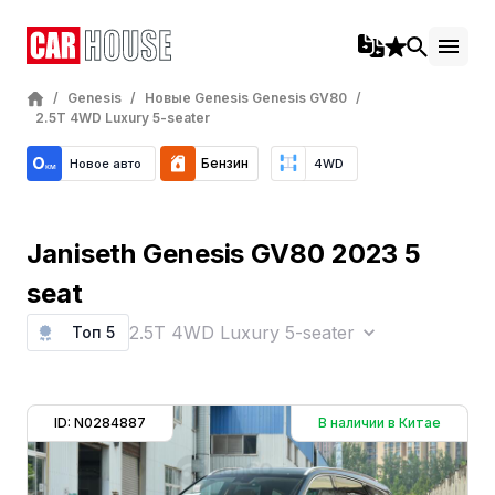
/
Genesis
/
Новые Genesis Genesis GV80
/
2.5T 4WD Luxury 5-seater
Бензин
Новое авто
4WD
Janiseth Genesis GV80 2023 5
seat
2.5T 4WD Luxury 5-seater
Топ 5
ID: N0284887
В наличии в Китае