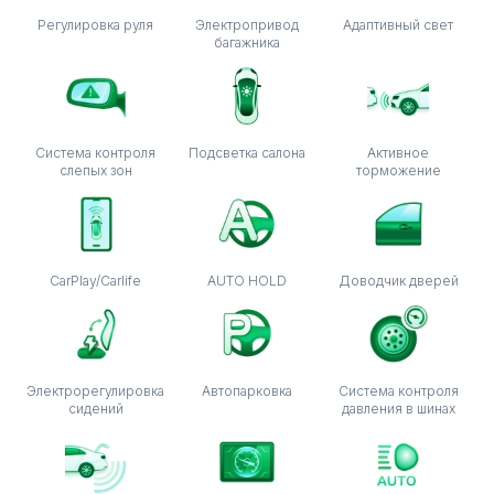
Регулировка руля
Электропривод
Адаптивный свет
багажника
Система контроля
Подсветка салона
Активное
слепых зон
торможение
CarPlay/Carlife
AUTO HOLD
Доводчик дверей
Электрорегулировка
Автопарковка
Система контроля
сидений
давления в шинах