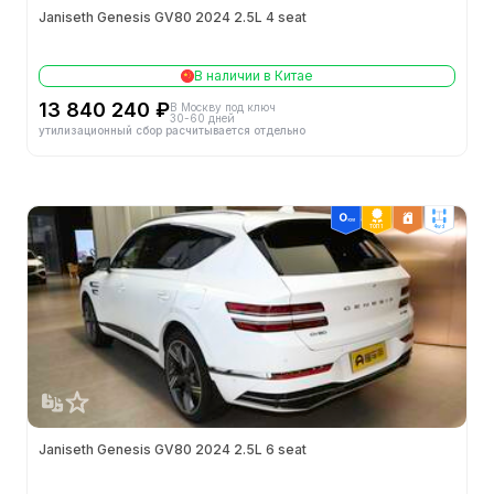
Janiseth Genesis GV80 2024 2.5L 4 seat
Колёсная база (мм)
2955
В наличии в Китае
Полная масса (кг)
2825
13 840 240 ₽
В Москву под ключ
30-60 дней
утилизационный сбор расчитывается отдельно
Снаряжённая масса (кг)
2162
Объем багажника (л)
727
ТОП 1
4wd
Способ открытия дверей
-
Двигатели
Конфигурация цилиндров
L
Кол-во цилиндров (шт.)
4
Janiseth Genesis GV80 2024 2.5L 6 seat
Механизм газораспределения
DOHC