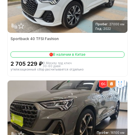
Пробег:
27000 км
Год:
2022
Sportback 40 TFSI Fashion
В наличии в Китае
2 705 229 ₽
В Москву под ключ
30-60 дней
утилизационный сбор расчитывается отдельно
2wd
Пробег:
16100 км