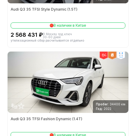
Audi Q3 35 TFSI Style Dynamic (1.5T)
В наличии в Китае
2 568 431 ₽
В Москву под ключ
30-60 дней
утилизационный сбор расчитывается отдельно
2wd
Пробег:
34400 км
Год:
2022
Audi Q3 35 TFSI Fashion Dynamic (1.4T)
В наличии в Китае