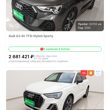
Пробег:
53700 км
Год:
2022
Audi Q3 40 TFSI Stylish Sporty
В наличии в Китае
2 681 421 ₽
В Москву под ключ
30-60 дней
утилизационный сбор расчитывается отдельно
2wd