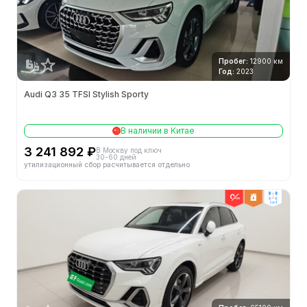
Пробег:
12900 км
Год:
2023
Audi Q3 35 TFSI Stylish Sporty
В наличии в Китае
3 241 892 ₽
В Москву под ключ
30-60 дней
утилизационный сбор расчитывается отдельно
2wd