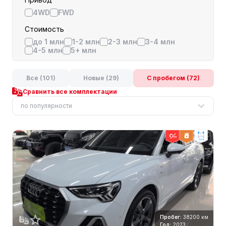
4WD
FWD
Стоимость
до 1 млн
1-2 млн
2-3 млн
3-4 млн
4-5 млн
5+ млн
Все (101)
Новые (29)
С пробегом (72)
Сравнить все комплектации
по популярности
2wd
Пробег:
38200 км
Год:
2023