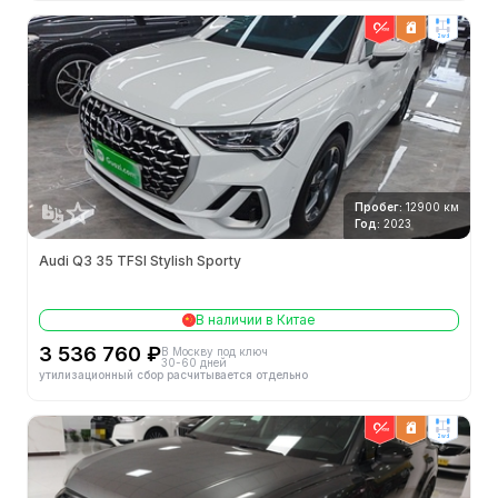
2wd
Пробег:
12900 км
Год:
2023
Audi Q3 35 TFSI Stylish Sporty
В наличии в Китае
3 536 760 ₽
В Москву под ключ
30-60 дней
утилизационный сбор расчитывается отдельно
2wd