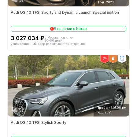
Год:
2023
Audi Q3 40 TFSI Sporty and Dynamic Launch Special Edition
В наличии в Китае
3 027 034 ₽
В Москву под ключ
30-60 дней
утилизационный сбор расчитывается отдельно
2wd
Пробег:
60500 км
Год:
2021
Audi Q3 40 TFSI Stylish Sporty