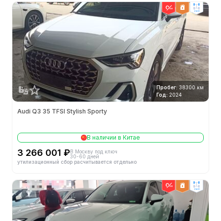
2wd
Пробег:
38300 км
Год:
2024
Audi Q3 35 TFSI Stylish Sporty
В наличии в Китае
3 266 001 ₽
В Москву под ключ
30-60 дней
утилизационный сбор расчитывается отдельно
2wd