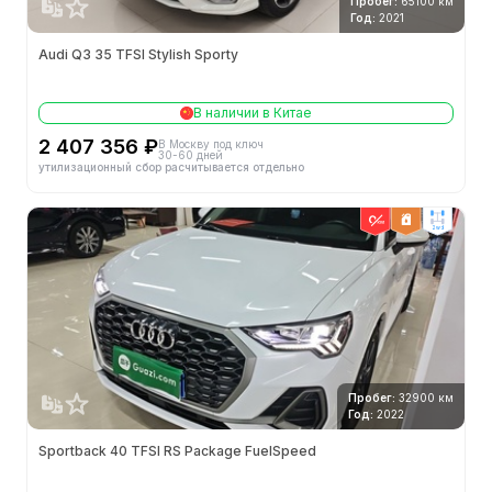
Пробег:
65100 км
Год:
2021
Audi Q3 35 TFSI Stylish Sporty
В наличии в Китае
2 407 356 ₽
В Москву под ключ
30-60 дней
утилизационный сбор расчитывается отдельно
2wd
Пробег:
32900 км
Год:
2022
Sportback 40 TFSI RS Package FuelSpeed