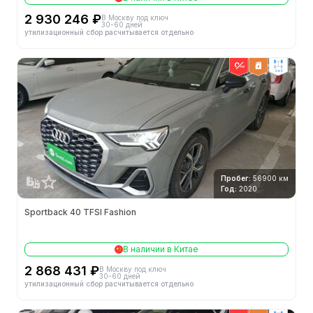
2 930 246 ₽
В Москву под ключ
30-60 дней
утилизационный сбор расчитывается отдельно
2wd
Пробег:
56900 км
Год:
2020
Sportback 40 TFSI Fashion
В наличии в Китае
2 868 431 ₽
В Москву под ключ
30-60 дней
утилизационный сбор расчитывается отдельно