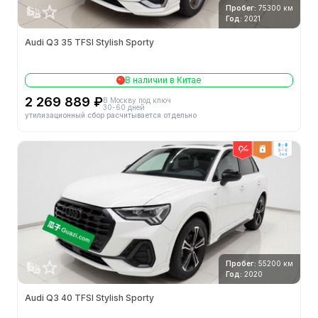
Пробег:
75300 км
Год:
2021
Audi Q3 35 TFSI Stylish Sporty
В наличии в Китае
2 269 889 ₽
В Москву под ключ
30-60 дней
утилизационный сбор расчитывается отдельно
2wd
Пробег:
55200 км
Год:
2020
Audi Q3 40 TFSI Stylish Sporty