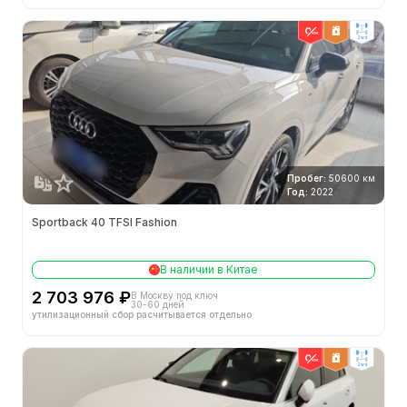
2wd
Пробег:
50600 км
Год:
2022
Sportback 40 TFSI Fashion
В наличии в Китае
2 703 976 ₽
В Москву под ключ
30-60 дней
утилизационный сбор расчитывается отдельно
2wd