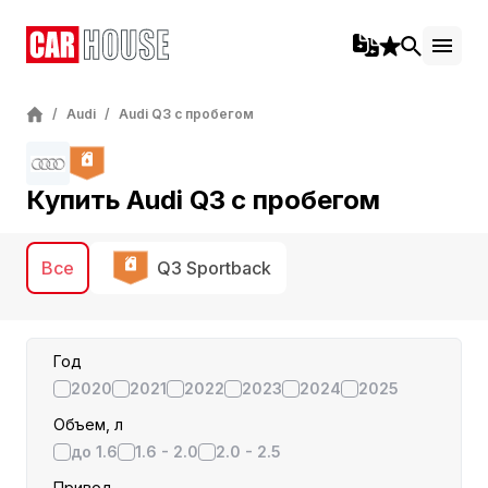
/
Audi
/
Audi Q3 с пробегом
Купить Audi Q3 c пробегом
Все
Q3 Sportback
Год
2020
2021
2022
2023
2024
2025
Объем, л
до 1.6
1.6 - 2.0
2.0 - 2.5
Привод