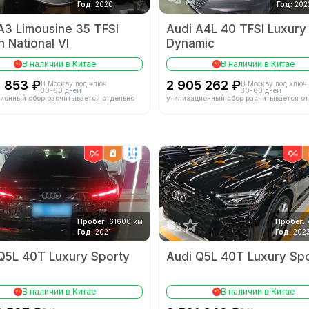
Год:
2020
Год:
202
A3 Limousine 35 TFSI
Audi A4L 40 TFSI Luxury
h National VI
Dynamic
В наличии в Китае
В наличии в Китае
3 853 ₽
2 905 262 ₽
В Москву под ключ
В Москву под ключ
30-60 дней
30-60 дней
ионный сбор расчитывается отдельно
утилизационный сбор расчитывается о
4wd
Пробег:
61600 км
Пробег:
Год:
2021
Год:
202
Q5L 40T Luxury Sporty
Audi Q5L 40T Luxury Sp
В наличии в Китае
В наличии в Китае