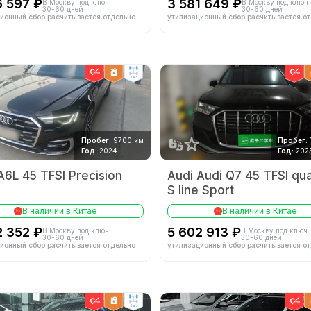
6 597 ₽
3 581 649 ₽
В Москву под ключ
В Москву под ключ
30-60 дней
30-60 дней
ионный сбор расчитывается отдельно
утилизационный сбор расчитывается о
2wd
Пробег:
9700 км
Пробег:
Год:
2024
Год:
202
A6L 45 TFSI Precision
Audi Audi Q7 45 TFSI qua
S line Sport
В наличии в Китае
В наличии в Китае
2 352 ₽
5 602 913 ₽
В Москву под ключ
В Москву под ключ
30-60 дней
30-60 дней
ионный сбор расчитывается отдельно
утилизационный сбор расчитывается о
2wd