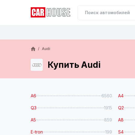
/
Audi
Купить Audi
A6
6560
A4
Q3
1915
Q2
A5
859
A8
E-tron
199
S4