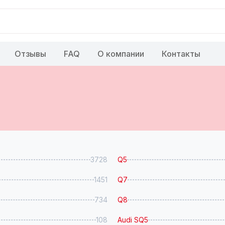
Отзывы
FAQ
О компании
Контакты
3728
Q5
1451
Q7
734
Q8
108
Audi SQ5