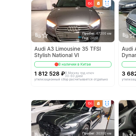
2wd
Пробег:
67200 км
Год:
2020
Audi A3 Limousine 35 TFSI
Audi 
Stylish National VI
Dyna
В наличии в Китае
1 812 528 ₽
3 68
В Москву под ключ
30-60 дней
утилизационный сбор расчитывается отдельно
утилизац
4wd
Пробег:
30300 км