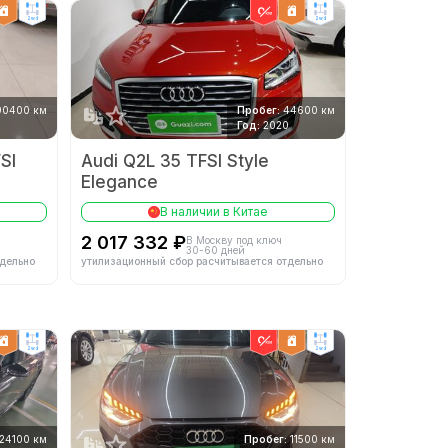
2wd
2wd
90400 км
Пробег:
44600 км
Год:
2020
SI
Audi Q2L 35 TFSI Style
Elegance
В наличии в Китае
2 017 332 ₽
В Москву под ключ
30-60 дней
тдельно
утилизационный сбор расчитывается отдельно
2wd
2wd
24100 км
Пробег:
11500 км