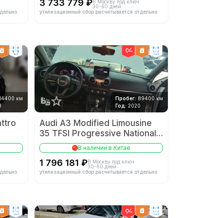
3 733 779 ₽
В Москву под ключ
30-60 дней
тдельно
утилизационный сбор расчитывается отдельно
4wd
2wd
14400 км
Пробег:
89400 км
3
Год:
2020
ttro
Audi А3 Modified Limousine
35 TFSI Progressive National
VI
В наличии в Китае
1 796 181 ₽
В Москву под ключ
30-60 дней
тдельно
утилизационный сбор расчитывается отдельно
2wd
2wd