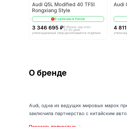
Audi Q5L Modified 40 TFSI
Audi 
Rongxiang Style
В наличии в Китае
3 346 695 ₽
4 811
В Москву под ключ
30-60 дней
утилизационный сбор расчитывается отдельно
утилизац
О бренде
Audi, одна из ведущих мировых марок пр
заключила партнерство с китайским автог
зарубежным производителем премиум-кла
Показать полностью