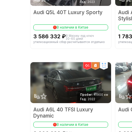
Год:
2023
Audi Q5L 40T Luxury Sporty
Audi 
Stylis
В наличии в Китае
3 586 332 ₽
1 78
В Москву под ключ
30-60 дней
утилизационный сбор расчитывается отдельно
утилизац
2wd
Пробег:
41900 км
Год:
2022
Audi A6L 40 TFSI Luxury
Audi 
Dynamic
В наличии в Китае