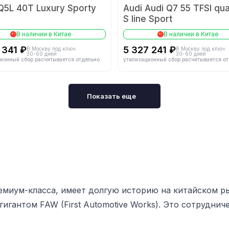
Q5L 40T Luxury Sporty
Audi Audi Q7 55 TFSI qua
S line Sport
В наличии в Китае
В наличии в Китае
 341 ₽
5 327 241 ₽
В Москву под ключ
В Москву под ключ
30-60 дней
30-60 дней
ионный сбор расчитывается отдельно
утилизационный сбор расчитывается о
Показать еще
емиум-класса, имеет долгую историю на китайском рын
игантом FAW (First Automotive Works). Это сотруднич
сса, который адаптировал свои автомобили к потреб