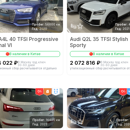
Пробег:
56600 км
Пробег:
Год:
2020
Год:
2021
A4L 40 TFSI Progressive
Audi Q2L 35 TFSI Stylish
nal VI
Sporty
В наличии в Китае
В наличии в Китае
4 022 ₽
2 072 816 ₽
В Москву под ключ
В Москву под ключ
30-60 дней
30-60 дней
ионный сбор расчитывается отдельно
утилизационный сбор расчитывается о
4wd
Пробег:
16400 км
Пробег:
Год:
2023
Год:
202