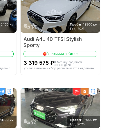
40400 км
Пробег:
19500 км
Год:
2021
Audi A4L 40 TFSI Stylish
Sporty
В наличии в Китае
3 319 575 ₽
В Москву под ключ
30-60 дней
тдельно
утилизационный сбор расчитывается отдельно
4wd
2wd
81300 км
Пробег:
12900 км
0
Год:
2025