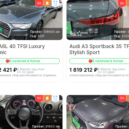
2wd
Пробег:
108600 км
Пробег:
Год:
2021
Год:
2022
A6L 40 TFSI Luxury
Audi А3 Sportback 35 TF
mic
Stylish Sport
В наличии в Китае
В наличии в Китае
2 421 ₽
1 819 212 ₽
В Москву под ключ
В Москву под ключ
30-60 дней
30-60 дней
ионный сбор расчитывается отдельно
утилизационный сбор расчитывается о
2wd
Пробег:
81800 км
Пробег: