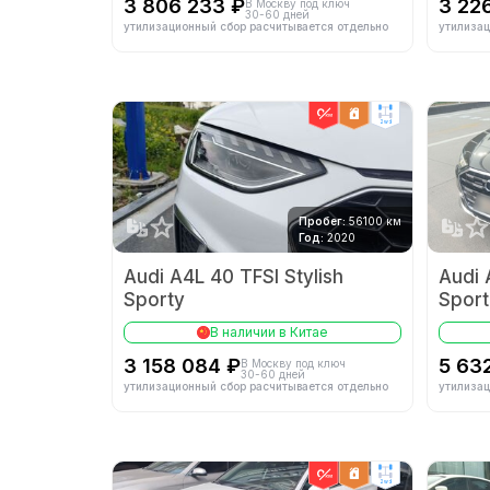
3 806 233 ₽
3 22
В Москву под ключ
30-60 дней
утилизационный сбор расчитывается отдельно
утилизац
2wd
Пробег:
56100 км
Год:
2020
Audi A4L 40 TFSI Stylish
Audi 
Sporty
Sport
В наличии в Китае
3 158 084 ₽
5 63
В Москву под ключ
30-60 дней
утилизационный сбор расчитывается отдельно
утилизац
2wd