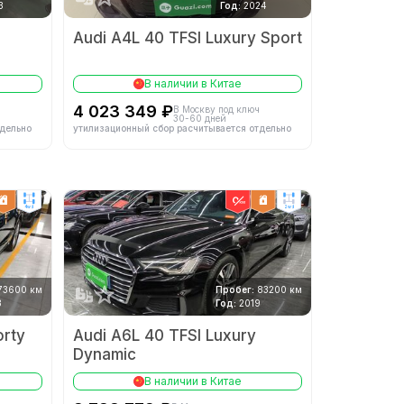
3
Год:
2024
Audi A4L 40 TFSI Luxury Sport
В наличии в Китае
4 023 349 ₽
В Москву под ключ
30-60 дней
тдельно
утилизационный сбор расчитывается отдельно
4wd
2wd
73600 км
Пробег:
83200 км
3
Год:
2019
orty
Audi A6L 40 TFSI Luxury
Dynamic
В наличии в Китае