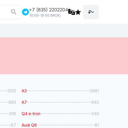
+7 (835) 2202204
₽
10:00-19:00 (МСК)
3105
A3
2981
983
A7
943
618
Q4 e-tron
349
87
Audi Q6
81