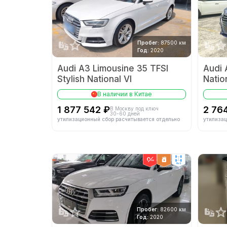
Пробег:
87500 км
Год:
2020
Audi A3 Limousine 35 TFSI
Audi 
Stylish National VI
Natio
В наличии в Китае
1 877 542 ₽
2 76
В Москву под ключ
30-60 дней
утилизационный сбор расчитывается отдельно
утилизац
4wd
Пробег:
82600 км
Год:
2020