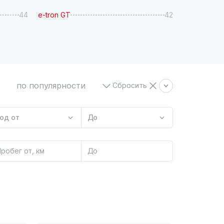
44
e-tron GT
42
по популярности
Сбросить
од от
До