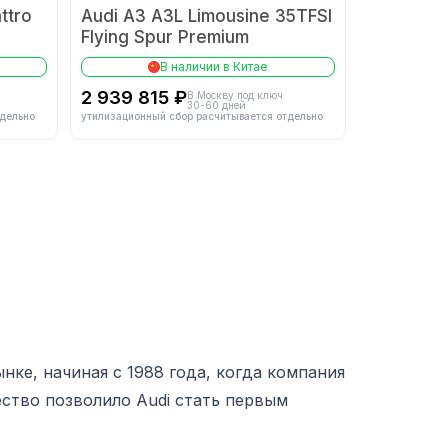
ttro
Audi A3 A3L Limousine 35TFSI
Flying Spur Premium
В наличии в Китае
2 939 815 ₽
В Москву под ключ
30-60 дней
тдельно
утилизационный сбор расчитывается отдельно
ке, начиная с 1988 года, когда компания
ество позволило Audi стать первым
ностям китайских потребителей, включая