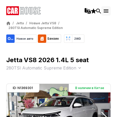
/
Jetta
/
Новые Jetta VS8
/
280TSI Automatic Supreme Edition
Бензин
Новое авто
2WD
Jetta VS8 2026 1.4L 5 seat
280TSI Automatic Supreme Edition
ID: N1369301
В наличии в Китае