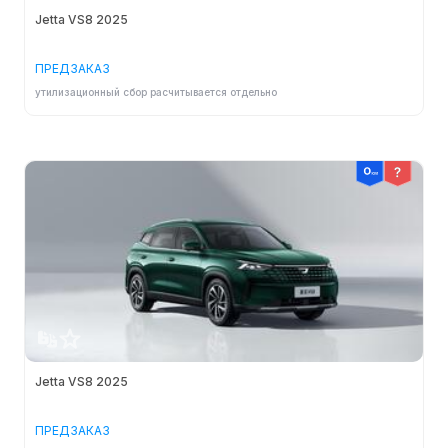
Полная масса (кг)
-
Jetta VS8 2025
Колея задних колес (мм)
-
ПРЕДЗАКАЗ
утилизационный сбор расчитывается отдельно
Тип кузова
-
Объем бака (л)
-
Минимальный радиус поворота
-
Минимальный дорожный просвет (мм)
-
Двигатели
Октановое число топлива
-
Jetta VS8 2025
Обороты макс. крутящего момента (об/мин)
-
ПРЕДЗАКАЗ