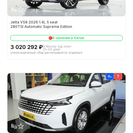
Высота (мм)
-
Кол-во мест (шт.)
-
Jetta VS8 2026 1.4L 5 seat
280TSI Automatic Supreme Edition
В наличии в Китае
Колёсная база (мм)
-
3 020 292 ₽
В Москву под ключ
30-60 дней
утилизационный сбор расчитывается отдельно
Снаряжённая масса (кг)
-
Способ открытия дверей
-
Длина (мм)
-
Колея передних колес (мм)
-
Объем багажника (л)
-
Ширина (мм)
-