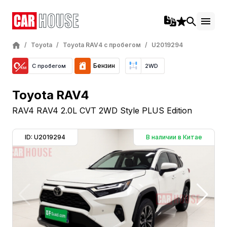
/
Toyota
/
Toyota RAV4 с пробегом
/
U2019294
Бензин
С пробегом
2WD
Toyota RAV4
RAV4 RAV4 2.0L CVT 2WD Style PLUS Edition
ID: U2019294
В наличии в Китае