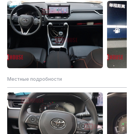
Макс. мощность (кВт)
126
Макс. частота вращения (об/мин)
4600-5000
Тип двигателя
M20D
Материал головки цилиндра
Алюминий
Макс. крутящий момент (Н-м)
206
Комбинированный расход топлива WLTC (л)
6.41
Местные подробности
Передача
Тип трансмиссии
Автомат
CVT Бесступенчатая
Передача
трансмиссия (имитирует
10 передач)
Описание трансмиссии
Вариатор (CVT)