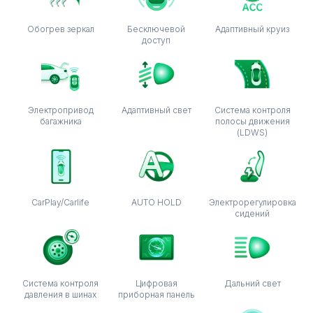
Обогрев зеркал
Бесключевой
Адаптивный круиз
доступ
Электропривод
Адаптивный свет
Система контроля
багажника
полосы движения
(LDWS)
CarPlay/Carlife
AUTO HOLD
Электрорегулировка
сидений
Система контроля
Цифровая
Дальний свет
давления в шинах
приборная панель