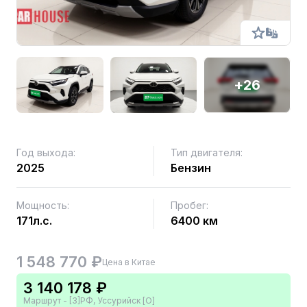
+26
Год выхода:
Тип двигателя:
2025
Бензин
Мощность:
Пробег:
171л.с.
6400 км
1 548 770 ₽
Цена в Китае
3 140 178 ₽
Маршрут - [3]РФ, Уссурийск [О]