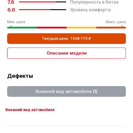
7.8
Популярность в Китае
Тип стояночного
Электронный стояночный
6.6
Уровень комфорта
тормоза
тормоз
Мин. цена
Макс. цена
Технические характеристики
Неполный размер
запасного колеса
Текущая цена
1 548 770 ₽
Двухзвенная независимая
Тип задней подвески
подвеска
Описание модели
Размер передней шины
225/60 R18
Размер задних шин
225/60 R18
Дефекты
Безопасность
Внешний вид автомобиля
(1)
Подушка безопасности водителя
Внешний вид автомобиля
Подушка безопасности пассажира
Передние боковые подушки безопасности