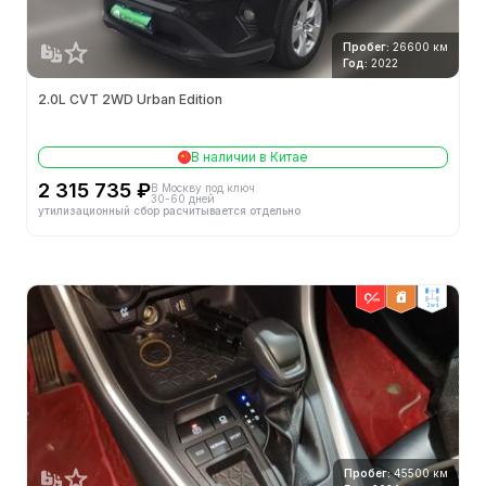
Реверсивный радар
Пробег:
26600 км
Панорамная камера
Год:
2022
2.0L CVT 2WD Urban Edition
Автоматическая парковка
Hill Assist
В наличии в Китае
2 315 735 ₽
В Москву под ключ
Система предупреждения о выезде за пределы
30-60 дней
утилизационный сбор расчитывается отдельно
полосы движения
Адаптивный круиз-контроль
Передний радар
2wd
Технология запуска/остановки двигателя
спутниковая навигационная система
Класс ассистированного вождения
L2
Пробег:
45500 км
Количество радаров миллиметровых волн
1