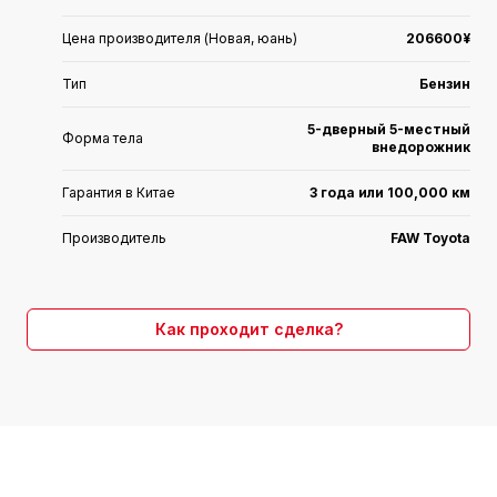
Цена производителя (Новая, юань)
206600¥
Тип
Бензин
5-дверный 5-местный
Форма тела
внедорожник
Гарантия в Китае
3 года или 100,000 км
Производитель
FAW Toyota
Страна производства
Совместное предприятие
Как проходит сделка?
Коробка передач
Вариатор (10 передач)
Двигатель
2.0L 171 л.с. L4
Время выхода на рынок
2024.09
Двигатели