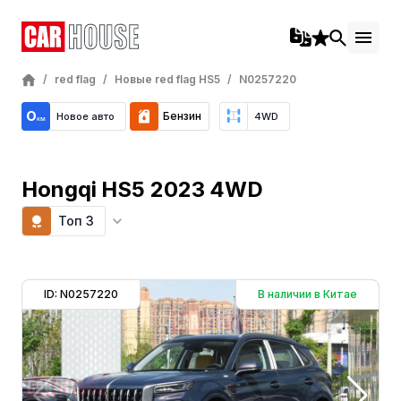
/
red flag
/
Новые red flag HS5
/
N0257220
Бензин
Новое авто
4WD
Hongqi HS5 2023 4WD
Топ 3
ID: N0257220
В наличии в Китае