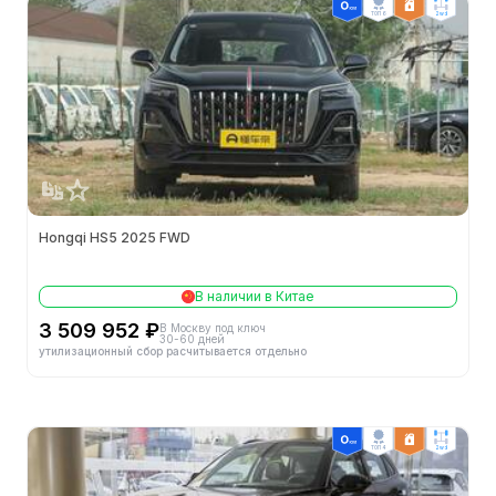
Гарантия в Китае
-
ТОП 6
2wd
Гарантия первому владельцу
-
Двигатель
-
Официальная цена
-
60 км ТО: стоимость (¥)
-
Hongqi HS5 2025 FWD
Кузов
В наличии в Китае
Объем багажника (л)
-
3 509 952 ₽
В Москву под ключ
30-60 дней
утилизационный сбор расчитывается отдельно
Тип кузова
SUV
Кол-во мест (шт.)
5
ТОП 4
2wd