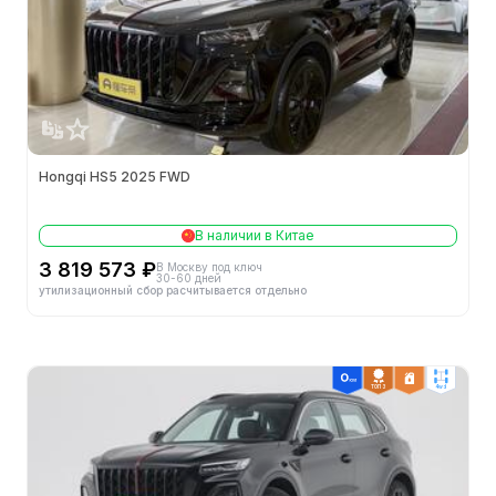
Кол-во дверей (шт.)
5
Высота (мм)
1700
Колея передних колес (мм)
1623
Снаряжённая масса (кг)
1820
Hongqi HS5 2025 FWD
Колея задних колес (мм)
1600
В наличии в Китае
Длина (мм)
4785
3 819 573 ₽
В Москву под ключ
30-60 дней
утилизационный сбор расчитывается отдельно
Объем бака (л)
64.0
Полная масса (кг)
2270
ТОП 3
4wd
Колёсная база (мм)
2870
Ширина (мм)
1905