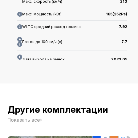
Макс. скорость (км/ч)
210
Макс. мощность (кВт)
185(252Ps)
WLTC средний расход топлива
7.92
Разгон до 100 км/ч (с)
7.7
Дата выхода на рынок
2023.05
Длина x Ширина x Высота (мм)
4785x1905x1700
Класс
-
Другие комплектации
Тип кузова
-
Показать все
Производитель
-