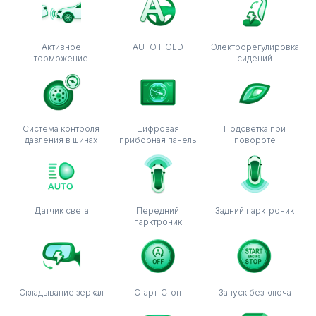
Активное
AUTO HOLD
Электрорегулировка
торможение
сидений
Система контроля
Цифровая
Подсветка при
давления в шинах
приборная панель
повороте
Датчик света
Передний
Задний парктроник
парктроник
Складывание зеркал
Старт-Стоп
Запуск без ключа