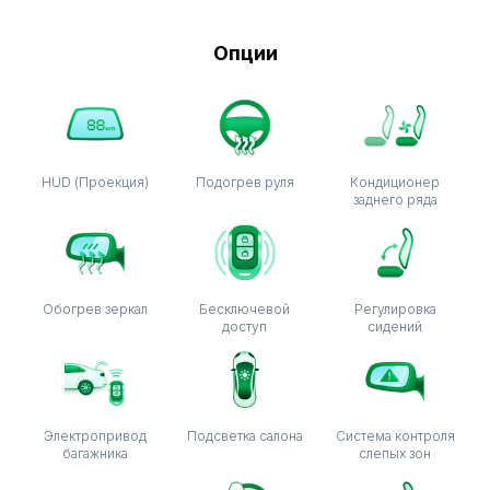
Опции
HUD (Проекция)
Подогрев руля
Кондиционер
заднего ряда
Обогрев зеркал
Бесключевой
Регулировка
доступ
сидений
Электропривод
Подсветка салона
Система контроля
багажника
слепых зон