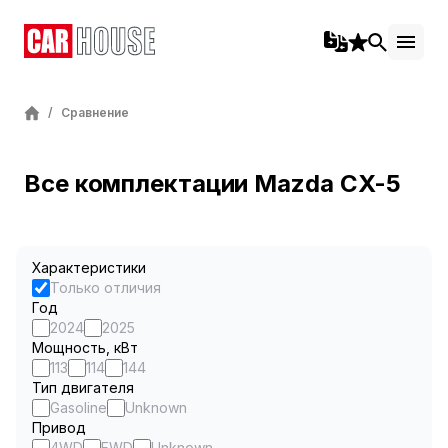
/
Сравнение
Все комплектации Mazda CX-5
Характеристики
Только отличия
Год
2024
2025
Мощность, кВт
113
114
144
Тип двигателя
Gasoline
Unknown
Привод
4WD
FWD
Unknown