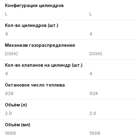
Конфигурация цилиндров
L
L
Кол-во цилиндров (шт.)
4
4
Механизм газораспределения
DOHC
DOHC
Кол-во клапанов на цилиндр (шт.)
4
4
Октановое число топлива
92#
92#
Объём (л)
2.0
2.0
Объём (мл)
1998
1998