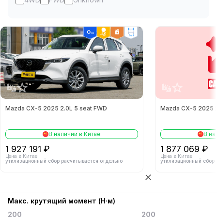
ТОП 1
2wd
Mazda CX-5 2025 2.0L 5 seat FWD
Mazda CX-5 2025 2
В наличии в Китае
В на
1 927 191 ₽
1 877 069 ₽
Цена в Китае
Цена в Китае
утилизационный сбор расчитывается отдельно
утилизационный сбор 
Макс. крутящий момент (Н·м)
200
200