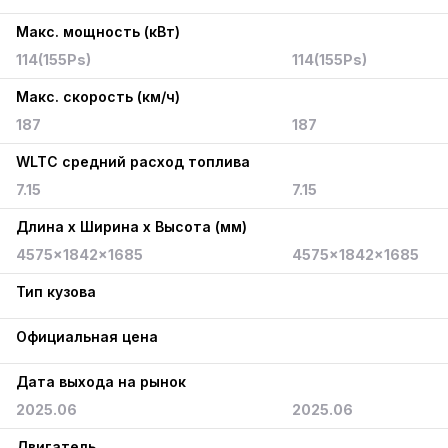
Макс. мощность (кВт)
114(155Ps)
114(155Ps)
Макс. скорость (км/ч)
187
187
WLTC средний расход топлива
7.15
7.15
Длина x Ширина x Высота (мм)
4575x1842x1685
4575x1842x1685
Тип кузова
Официальная цена
Дата выхода на рынок
2025.06
2025.06
Двигатель