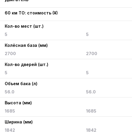
60 км ТО: стоимость (¥)
Кол-во мест (шт.)
5
5
Колёсная база (мм)
2700
2700
Кол-во дверей (шт.)
5
5
Объем бака (л)
56.0
56.0
Высота (мм)
1685
1685
Ширина (мм)
1842
1842