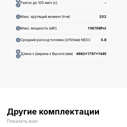
Разгон до 100 км/ч (с)
-
Макс. крутящий момент (Н·м)
202
Макс. мощность (кВт)
116(158Ps)
Средний расход топлива (л/100км) NEDC
5.8
Длина x Ширина x Высота (мм)
4662x1797x1445
Макс. скорость (км/ч)
213
Гарантия в Китае
-
Класс
-
Другие комплектации
Производитель
-
Показать все
Официальная цена
-