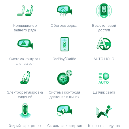
Кондиционер
Обогрев зеркал
Бесключевой
заднего ряда
доступ
Система контроля
CarPlay/Carlife
AUTO HOLD
слепых зон
Электрорегулировка
Система контроля
Датчик света
сидений
давления в шинах
Задний парктроник
Складывание зеркал
Коленная подушка