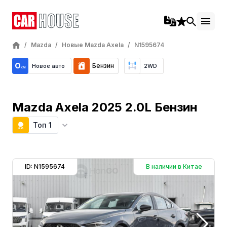
/
Mazda
/
Новые Mazda Axela
/
N1595674
Бензин
Новое авто
2WD
Mazda Axela 2025 2.0L Бензин
Топ 1
ID: N1595674
В наличии в Китае