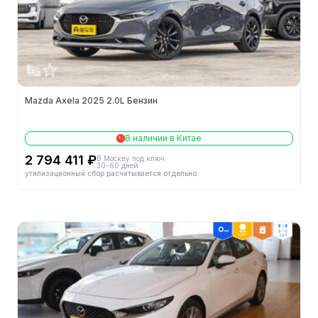
Тип кузова
-
Двигатели
Mazda Axela 2025 2.0L Бензин
Конфигурация цилиндров
L
Кол-во цилиндров (шт.)
4
В наличии в Китае
2 794 411 ₽
В Москву под ключ
30-60 дней
утилизационный сбор расчитывается отдельно
Механизм газораспределения
DOHC
Кол-во клапанов на цилиндр (шт.)
4
ТОП 1
2wd
Октановое число топлива
92#
Объём (л)
2.0
Объём (мл)
1998