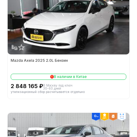
Колея задних колес (мм)
1581
Ширина (мм)
1797
Колея передних колес (мм)
1568
Длина (мм)
4662
Mazda Axela 2025 2.0L Бензин
Колёсная база (мм)
2726
В наличии в Китае
Полная масса (кг)
1853
2 848 165 ₽
В Москву под ключ
30-60 дней
утилизационный сбор расчитывается отдельно
Объем багажника (л)
419
Минимальный радиус поворота
5.75m
ТОП 1
2wd
Минимальный дорожный просвет (мм)
-
Способ открытия дверей
-