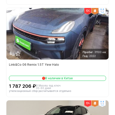
2wd
Пробег:
31100 км
Год:
2022
Link&Co 06 Remix 1.5T Yew Halo
В наличии в Китае
1 787 206 ₽
В Москву под ключ
30-60 дней
утилизационный сбор расчитывается отдельно
2wd