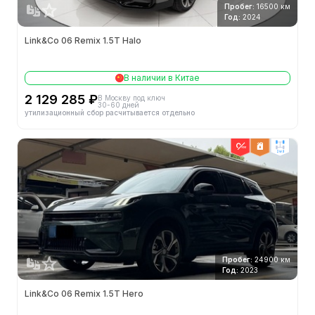
Пробег:
16500 км
Год:
2024
Link&Co 06 Remix 1.5T Halo
В наличии в Китае
2 129 285 ₽
В Москву под ключ
30-60 дней
утилизационный сбор расчитывается отдельно
2wd
Пробег:
24900 км
Год:
2023
Link&Co 06 Remix 1.5T Hero