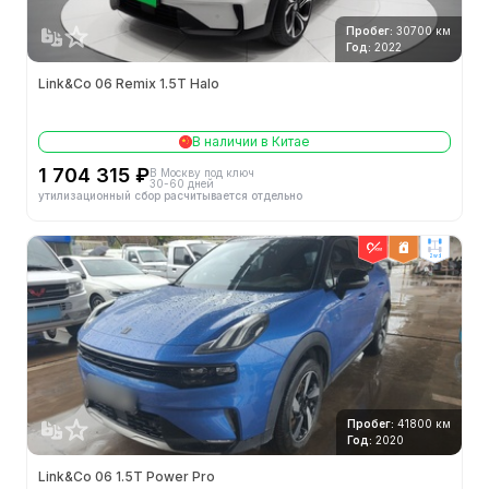
Пробег:
30700 км
Год:
2022
Link&Co 06 Remix 1.5T Halo
В наличии в Китае
1 704 315 ₽
В Москву под ключ
30-60 дней
утилизационный сбор расчитывается отдельно
2wd
Пробег:
41800 км
Год:
2020
Link&Co 06 1.5T Power Pro