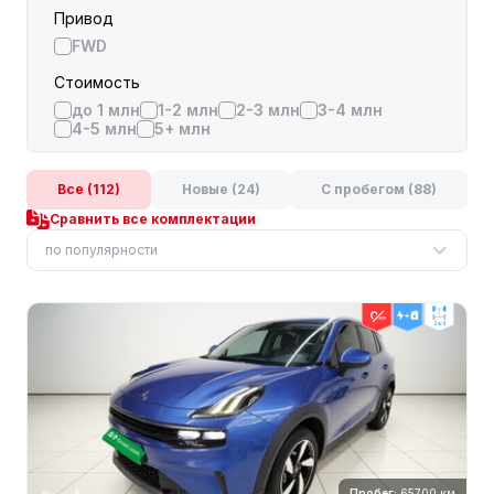
Привод
FWD
Стоимость
до 1 млн
1-2 млн
2-3 млн
3-4 млн
4-5 млн
5+ млн
Все (112)
Новые (24)
С пробегом (88)
Сравнить все комплектации
по популярности
2wd
Пробег:
65700 км