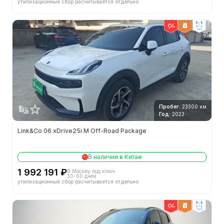
утилизационный сбор расчитывается отдельно
2wd
Пробег:
23300 км
Год:
2023
Link&Co 06 xDrive25i M Off-Road Package
В наличии в Китае
1 992 191 ₽
В Москву под ключ
30-60 дней
утилизационный сбор расчитывается отдельно
2wd