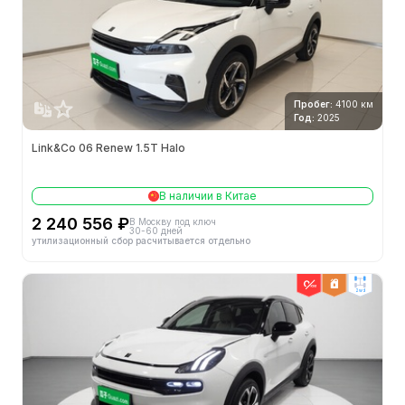
Пробег:
4100 км
Год:
2025
Link&Co 06 Renew 1.5T Halo
В наличии в Китае
2 240 556 ₽
В Москву под ключ
30-60 дней
утилизационный сбор расчитывается отдельно
2wd