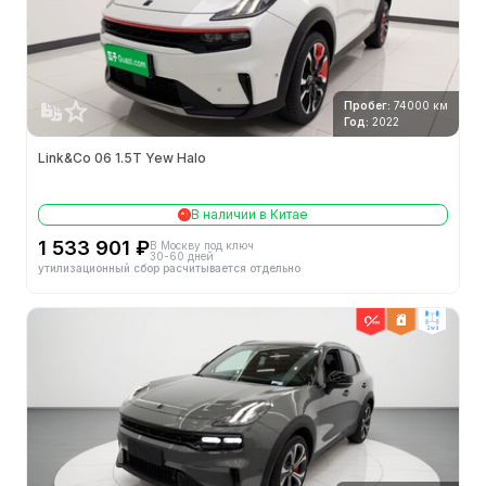
Пробег:
74000 км
Год:
2022
Link&Co 06 1.5T Yew Halo
В наличии в Китае
1 533 901 ₽
В Москву под ключ
30-60 дней
утилизационный сбор расчитывается отдельно
2wd