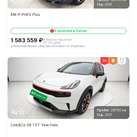
Год:
2021
EM-P PHEV Plus
В наличии в Китае
1 583 559 ₽
В Москву под ключ
30-60 дней
утилизационный сбор расчитывается отдельно
2wd
Пробег:
28700 км
Год:
2021
Link&Co 06 1.5T Yew Halo