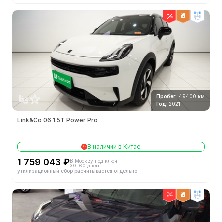
2wd
Пробег:
49400 км
Год:
2021
Link&Co 06 1.5T Power Pro
В наличии в Китае
1 759 043 ₽
В Москву под ключ
30-60 дней
утилизационный сбор расчитывается отдельно
2wd