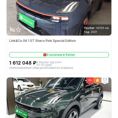
Пробег:
42100 км
Год:
2021
Link&Co 06 1.5T Shero Pink Special Edition
В наличии в Китае
1 612 048 ₽
В Москву под ключ
30-60 дней
утилизационный сбор расчитывается отдельно
2wd