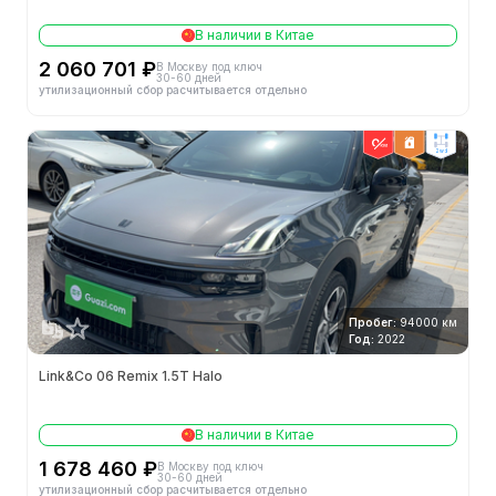
В наличии в Китае
2 060 701 ₽
В Москву под ключ
30-60 дней
утилизационный сбор расчитывается отдельно
2wd
Пробег:
94000 км
Год:
2022
Link&Co 06 Remix 1.5T Halo
В наличии в Китае
1 678 460 ₽
В Москву под ключ
30-60 дней
утилизационный сбор расчитывается отдельно