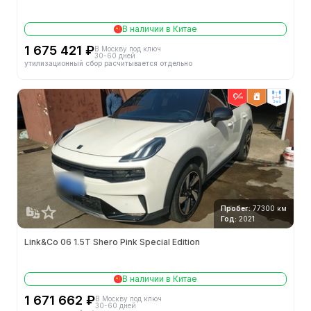
В наличии в Китае
1 675 421 ₽
В Москву под ключ
30-60 дней
утилизационный сбор расчитывается отдельно
2wd
Пробег:
77300 км
Год:
2021
Link&Co 06 1.5T Shero Pink Special Edition
В наличии в Китае
1 671 662 ₽
В Москву под ключ
30-60 дней