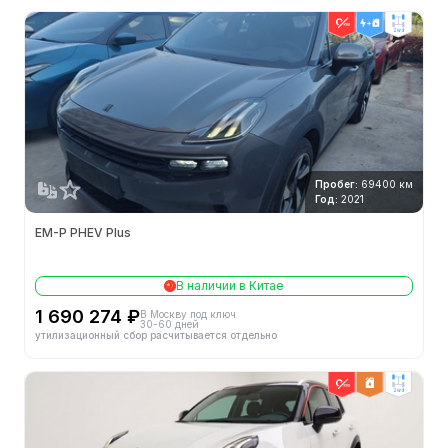
2wd
Пробег:
69400 км
Год:
2021
EM-P PHEV Plus
В наличии в Китае
1 690 274 ₽
В Москву под ключ
30-60 дней
утилизационный сбор расчитывается отдельно
2wd