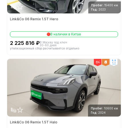
Пробег:
15400 км
Год:
2023
Link&Co 06 Remix 1.5T Hero
В наличии в Китае
2 225 816 ₽
В Москву под ключ
30-60 дней
утилизационный сбор расчитывается отдельно
2wd
Пробег:
10600 км
Год:
2024
Link&Co 06 Remix 1.5T Halo