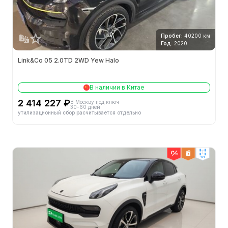
Алюминиевые легкосплавные диски
Пробег:
40200 км
Центральный замок в автомобиле
Год:
2020
Система запуска без ключа
Link&Co 05 2.0TD 2WD Yew Halo
Система бесключевого доступа
В наличии в Китае
2 414 227 ₽
Электронная иммобилизация двигателя
В Москву под ключ
30-60 дней
утилизационный сбор расчитывается отдельно
Кнопки дистанционного управления
Электрический багажник
4wd
Индукционный ствол
Внутренняя конфигурация
Многофункциональное рулевое колесо