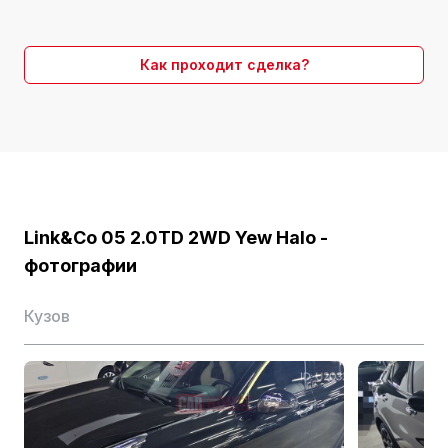
Расход топлива (л/100км)
7.5
Время выхода на рынок
2020.05
Как проходит сделка?
5-дверный 5-местный
Форма тела
кроссовер
Производитель
Lynk & Co
Двигатель
2.0T 254 л.с. L4
Двигатели
Link&Co 05 2.0TD 2WD Yew Halo -
фотографии
Форма воздухозаборника
Турбонаддув
Кузов
Расположение цилиндров
L
Количество цилиндров (шт.)
4
Количество клапанов на цилиндр (шт.)
4
Механизм распределения воздуха
DOHC