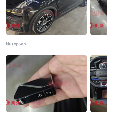
Материал цилиндра
Алюминий
Водоизмещение (L)
2.0
Макс. крутящий момент (Н-м)
350
Класс топлива
95-й бензин
Интерьер
Макс. скорость вращения (об/мин)
5500
Способ подачи масла
Прямой впрыск
Тип двигателя
JLH-4G20TDC
Макс. мощность (Ps)
254
Макс. мощность (кВт)
187
Макс. частота вращения (об/мин)
1800-4800