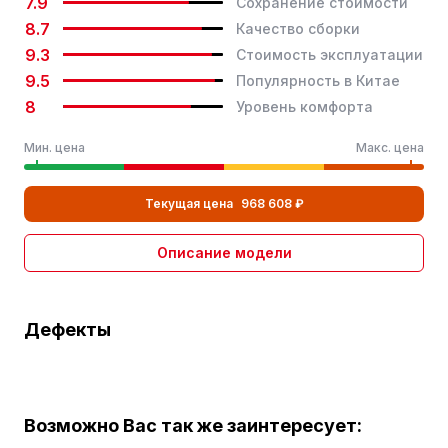
7.9
Сохранение стоимости
8.7
Качество сборки
Размер передней шины
235/45 R20
9.3
Стоимость эксплуатации
Размер задних шин
235/45 R20
9.5
Популярность в Китае
8
Уровень комфорта
Безопасность
Мин. цена
Макс. цена
Подушка безопасности водителя
Текущая цена
968 608 ₽
Подушка безопасности пассажира
Передние боковые подушки безопасности
Описание модели
Передние головные подушки безопасности
(воздушные занавески)
Дефекты
Задние головные подушки безопасности (воздушные
занавески)
Устройство контроля давления в шинах
Возможно Вас так же заинтересует:
Напоминание о непристегнутом ремне безопасности