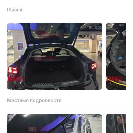
Материал головки цилиндра
Алюминий
Шасси
Комбинированный расход топлива NEDC (л)
7.5
Передача
Тип трансмиссии
Автомат
Описание трансмиссии
Автоматическая КПП (AT)
8-ступенчатая
Передача
механическая
Количество передач
8
Кузов
Местные подробности
Количество дверей (шт.)
5 дверей
Количество мест (шт.)
5