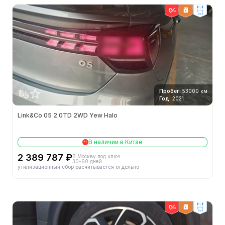
2wd
Распределение тормозных усилий (EBD/CBC и т.д.)
Система помощи при торможении (EBA/BAS/BA и т.д.)
Противобуксовочная система (ASR/TCS/TRC и т.д.)
Контроль устойчивости (ESC/ESP/DSC и т.д.)
Пробег:
53000 км
Год:
2021
Вспомогательные средства управления
Link&Co 05 2.0TD 2WD Yew Halo
Реверсивный радар
В наличии в Китае
Панорамная камера
2 389 787 ₽
В Москву под ключ
30-60 дней
утилизационный сбор расчитывается отдельно
Автоматическая парковка
Hill Assist
Параллельная помощь
2wd