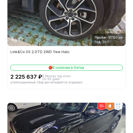
Система предупреждения о выезде за пределы
полосы движения
Адаптивный круиз-контроль
Передний радар
Пробег:
65100 км
Год:
2021
Автоматическая парковка
Link&Co 05 2.0TD 2WD Yew Halo
Технология запуска/остановки двигателя
В наличии в Китае
Адаптивный круиз-
Круизные системы
контроль
2 225 637 ₽
В Москву под ключ
30-60 дней
утилизационный сбор расчитывается отдельно
Идентификация дорожных знаков
Система предупреждения о боковом движении
автомобиля задним ходом
2wd
Внешняя конфигурация
Панорамный световой люк