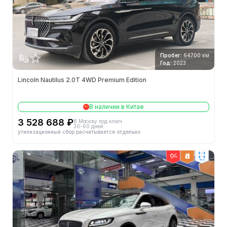
Пробег:
64700 км
Год:
2023
Lincoln Nautilus 2.0T 4WD Premium Edition
В наличии в Китае
3 528 688 ₽
В Москву под ключ
30-60 дней
утилизационный сбор расчитывается отдельно
4wd