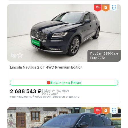
4wd
Пробег:
89500 км
Год:
2022
Lincoln Nautilus 2.0T 4WD Premium Edition
В наличии в Китае
2 688 543 ₽
В Москву под ключ
30-60 дней
утилизационный сбор расчитывается отдельно
4wd