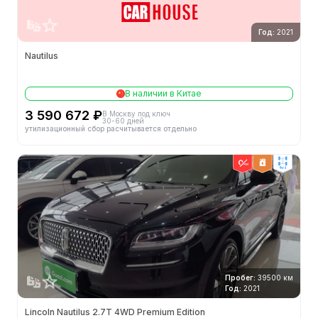
Год:
2021
Nautilus
В наличии в Китае
3 590 672 ₽
В Москву под ключ
30-60 дней
утилизационный сбор расчитывается отдельно
4wd
Пробег:
39500 км
Год:
2021
Lincoln Nautilus 2.7T 4WD Premium Edition