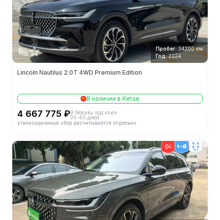
Пробег:
34200 км
Год:
2024
Lincoln Nautilus 2.0T 4WD Premium Edition
В наличии в Китае
4 667 775 ₽
В Москву под ключ
30-60 дней
утилизационный сбор расчитывается отдельно
4wd