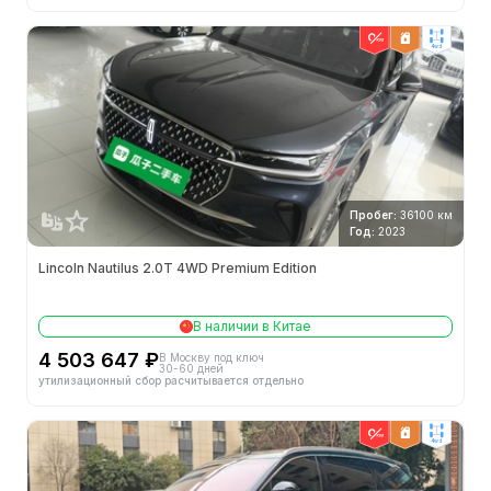
4wd
Пробег:
36100 км
Год:
2023
Lincoln Nautilus 2.0T 4WD Premium Edition
В наличии в Китае
4 503 647 ₽
В Москву под ключ
30-60 дней
утилизационный сбор расчитывается отдельно
4wd