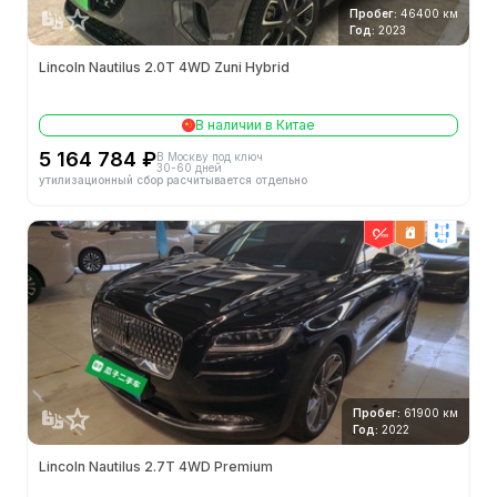
Пробег:
46400 км
Год:
2023
Lincoln Nautilus 2.0T 4WD Zuni Hybrid
В наличии в Китае
5 164 784 ₽
В Москву под ключ
30-60 дней
утилизационный сбор расчитывается отдельно
4wd
Пробег:
61900 км
Год:
2022
Lincoln Nautilus 2.7T 4WD Premium