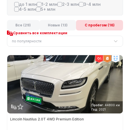
до 1 млн
1-2 млн
2-3 млн
3-4 млн
4-5 млн
5+ млн
Все (29)
Новые (13)
С пробегом (16)
Сравнить все комплектации
по популярности
4wd
Пробег:
44800 км
Год:
2021
Lincoln Nautilus 2.0T 4WD Premium Edition