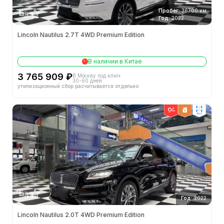
Пробег:
36700 км
Год:
2022
Lincoln Nautilus 2.7T 4WD Premium Edition
В наличии в Китае
3 765 909 ₽
В Москву под ключ
30-60 дней
утилизационный сбор расчитывается отдельно
4wd
Год:
2022
Lincoln Nautilus 2.0T 4WD Premium Edition