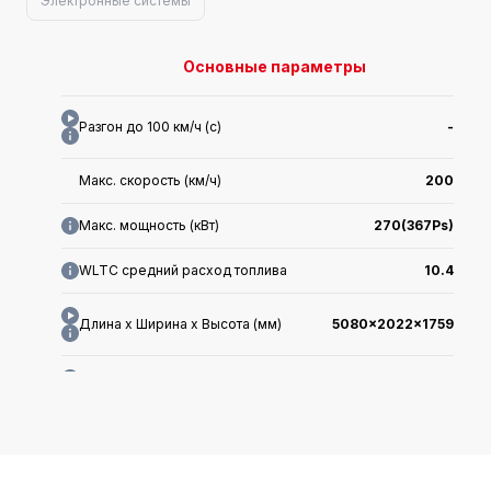
Электронные системы
Основные параметры
Разгон до 100 км/ч (с)
-
Макс. скорость (км/ч)
200
Макс. мощность (кВт)
270(367Ps)
WLTC средний расход топлива
10.4
Длина x Ширина x Высота (мм)
5080x2022x1759
Дата выхода на рынок
2024.08
Макс. крутящий момент (Н·м)
575