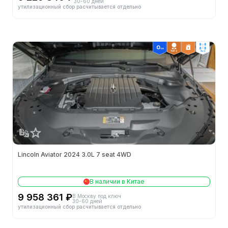
30-60 дней
утилизационный сбор расчитывается отдельно
Длина (мм)
5080
Снаряжённая масса (кг)
2254
ТОП 3
4wd
Колёсная база (мм)
3025
Ширина (мм)
2022
Колея задних колес (мм)
1708
Высота (мм)
1759
Lincoln Aviator 2024 3.0L 7 seat 4WD
Объем бака (л)
81.0
В наличии в Китае
Колея передних колес (мм)
1708
9 958 361 ₽
В Москву под ключ
30-60 дней
утилизационный сбор расчитывается отдельно
Полная масса (кг)
2806