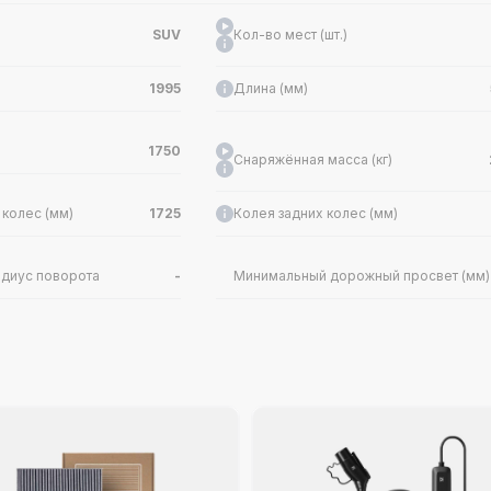
SUV
Кол-во мест (шт.)
1995
Длина (мм)
1750
Снаряжённая масса (кг)
колес (мм)
1725
Колея задних колес (мм)
диус поворота
-
Минимальный дорожный просвет (мм)
я дверей
-
Двигатели
илиндров
L
Кол-во цилиндров (шт.)