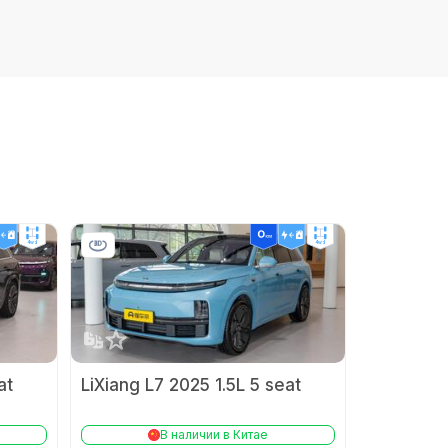
620
Суммарная мощность (л.с.)
449
-
Количество двигателей
-
-
-
Максимальная мощность быстрой
90
4wd
4wd
зарядки
-
Макс. мощность внешней разрядки
3.5kW
-
Зарядка
Система управления температурой
eat
LiXiang L7 2025 1.5L 5 seat
,
батареи
-
Бренд ячеек
-
В наличии в Китае