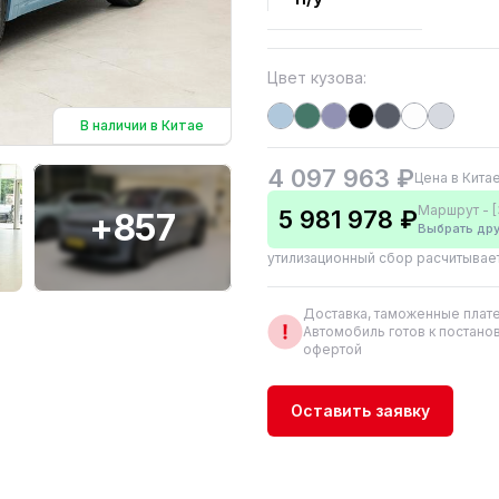
Цвет кузова:
В наличии в Китае
4 097 963 ₽
Цена в Кита
Маршрут - [
5 981 978 ₽
+857
Выбрать др
утилизационный сбор расчитывае
Доставка, таможенные плате
Автомобиль готов к постанов
офертой
Оставить заявку