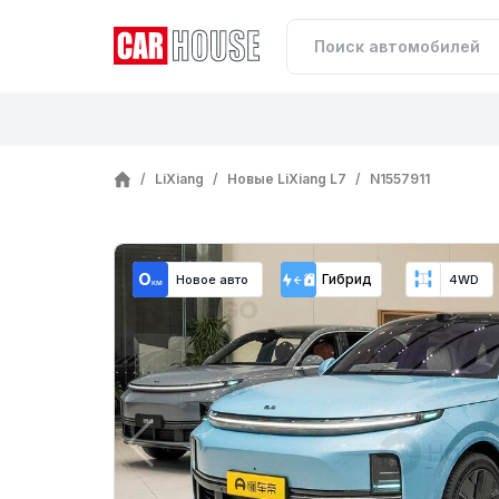
/
LiXiang
/
Новые LiXiang L7
/
N1557911
Гибрид
Новое авто
4WD