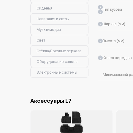
Сиденья
Тип кузова
Навигация и связь
Ширина (мм)
Мультимедиа
Свет
Высота (мм)
Стёкла/Боковые зеркала
Колея передних 
Оборудование салона
Электронные системы
Минимальный ра
Способ открыти
Аксессуары L7
Конфигурация ц