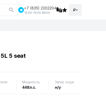
+7 (835) 2202204
₽
10:00-19:00 (МСК)
.5L 5 seat
теля:
Мощность:
Запас хода:
448л.с.
н/у