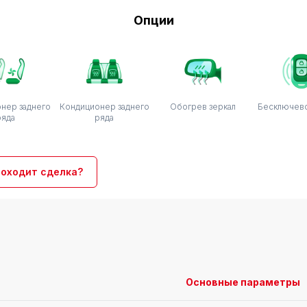
Опции
нер заднего
Кондиционер заднего
Обогрев зеркал
Бесключево
ряда
ряда
роходит сделка?
Основные параметры