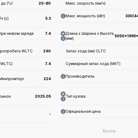
 до (%)
20-80
Макс. скорость (км/ч)
Макс. мощность (кВт)
330(4
ч (с)
5.3
при низком заряде
7.4
Длина x Ширина x Высота
5050x1995
(мм)
тропробега WLTC
240
Запас хода (км) CLTC
 (WLTC)
7.4
Суммарный запас хода (MIIT)
Производитель
 Минпромторг
224
 рынок
2025.05
Тип кузова
Официальная цена
-
Кузов