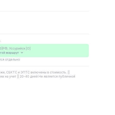
е
3]РФ, Уссурийск [О]
угой
маршрут
тся отдельно
жи, СБКТС и ЭПТС включены в стоимость. ||
ке на учет || 20-40 дней Не является публичной