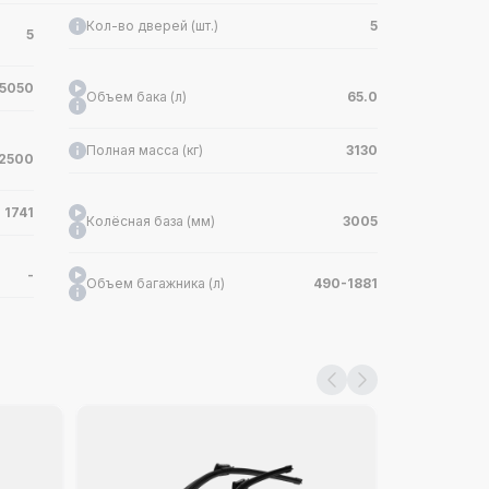
Кол-во дверей (шт.)
5
5
5050
Объем бака (л)
65.0
Полная масса (кг)
3130
2500
1741
Колёсная база (мм)
3005
-
Объем багажника (л)
490-1881
Обороты макс. крутящего момента (об/
4
-
мин)