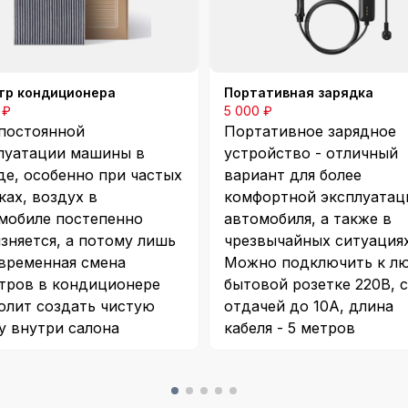
Обороты макс. мощности (об/мин)
аспределения
DOHC
игателя
-
Степень сжатия
тр кондиционера
Портативная зарядка
Макс. мощность (л.с.)
 топлива
95#
 ₽
5 000 ₽
постоянной
Портативное зарядное
луатации машины в
устройство - отличный
тивность двигателя
40.5
Объём (мл)
де, особенно при частых
вариант для более
ках, воздух в
комфортной эксплуатац
момент (Н-м)
-
Максимальная чистая мощность (кВт)
мобиле постепенно
автомобиля, а также в
язняется, а потому лишь
чрезвычайных ситуациях
временная смена
Можно подключить к л
-
Материал блока цилиндров
тров в кондиционере
бытовой розетке 220В, с
олит создать чистую
отдачей до 10А, длина
-
Компоновка двигателя
у внутри салона
кабеля - 5 метров
Электродвигатели
заднего мотора (кВт)
200
Макс. крутящий момент заднего
мотора (Н·м)