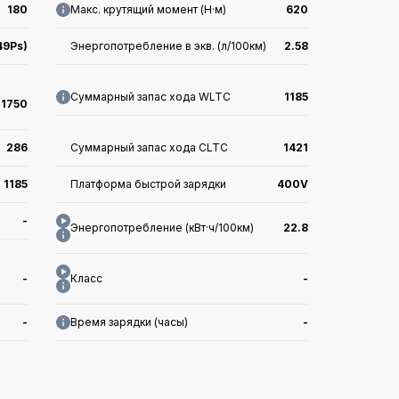
180
Макс. крутящий момент (Н·м)
620
49Ps)
Энергопотребление в экв. (л/100км)
2.58
Суммарный запас хода WLTC
1185
x1750
286
Суммарный запас хода CLTC
1421
1185
Платформа быстрой зарядки
400V
-
Энергопотребление (кВт·ч/100км)
22.8
-
Класс
-
-
Время зарядки (часы)
-