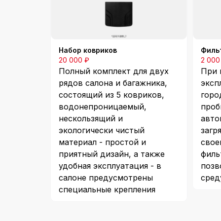
Механизм газор
Особенности дв
Набор ковриков
Филь
Октановое число
20 000 ₽
2 000
Полный комплект для двух
При 
рядов салона и багажника,
эксп
Тепловая эффек
состоящий из 5 ковриков,
горо
водонепроницаемый,
проб
Макс. крутящий 
нескользящий и
авто
экологически чистый
загр
материал - простой и
свое
Система питания
приятный дизайн, а также
филь
удобная эксплуатация - в
позв
Тип топлива
салоне предусмотрены
сред
специальные крепления
Макс. мощность 