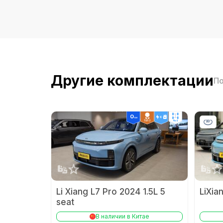
Макс. крутящий
мотора (Н·м)
Суммарная мощн
Компоновка дви
Другие комплектации
По
Режим одной пе
ТОП 3
4wd
Емкость батареи 
Скорость зарядк
Расположение п
Li Xiang L7 Pro 2024 1.5L 5
зарядки
seat
Функция VTOL э
В наличии в Китае