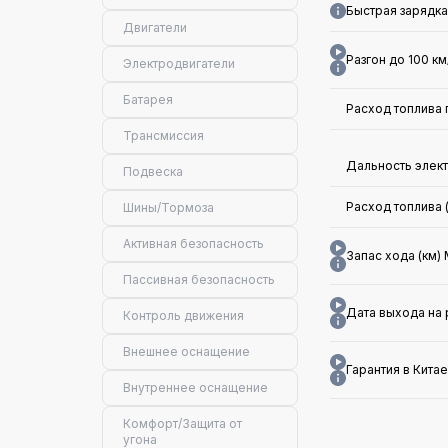
Быстрая зарядка
Двигатели
Разгон до 100 км/
Электродвигатели
Батарея
Расход топлива 
Трансмиссия
Дальность элек
Подвеска
Расход топлива
Шины/Тормоза
Активная безопасность
Запас хода (км)
Пассивная безопасность
Дата выхода на
Контроль движения
Внешнее оснащение
Гарантия в Китае
Внутреннее оснащение
Комфорт/Защита от
угона