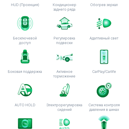
HUD (Проекция)
Кондиционер
Обогрев зеркал
заднего ряда
Бесключевой
Регулировка
Адаптивный свет
доступ
подвески
Боковая поддержка
Активное
CarPlay/Carlife
торможение
AUTO HOLD
Электрорегулировка
Система контроля
сидений
давления в шинах