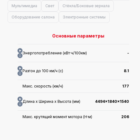
Мультимедиа
Свет
Стёкла/Боковые зеркала
Оборудование салона
Электронные системы
Основные параметры
Энергопотребление (кВт·ч/100км)
-
Разгон до 100 км/ч (с)
8.1
Макс. скорость (км/ч)
177
Длина x Ширина x Высота (мм)
4494x1840x1540
Макс. крутящий момент мотора (Н·м)
206
WLTC средний расход топлива
4.77