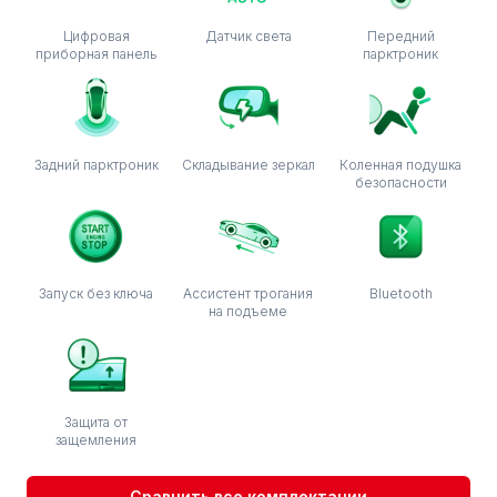
Цифровая
Датчик света
Передний
приборная панель
парктроник
Задний парктроник
Складывание зеркал
Коленная подушка
безопасности
Запуск без ключа
Ассистент трогания
Bluetooth
на подъеме
Защита от
защемления
Сравнить все комплектации