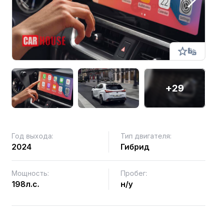
+29
Год выхода:
Тип двигателя:
2024
Гибрид
Мощность:
Пробег:
198л.с.
н/у