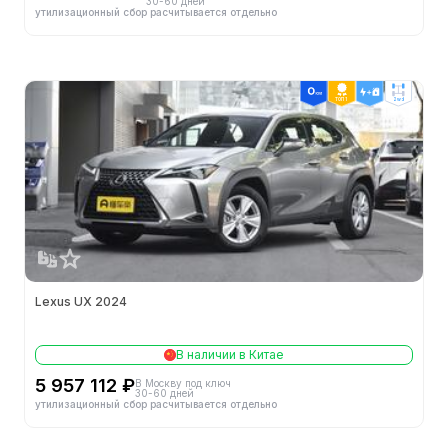
30-60 дней
утилизационный сбор расчитывается отдельно
Колёсная база (мм)
2640
Снаряжённая масса (кг)
1545
ТОП 1
2wd
Коэффициент аэродинамического сопротивления
0.33
Длина (мм)
4494
Объем багажника (л)
268
Минимальный радиус поворота
5.2m
Lexus UX 2024
Минимальный дорожный просвет (мм)
160
Способ открытия дверей
-
В наличии в Китае
5 957 112 ₽
В Москву под ключ
30-60 дней
Двигатели
утилизационный сбор расчитывается отдельно
Конфигурация цилиндров
L