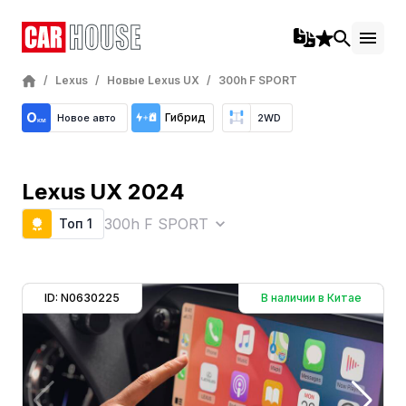
/
Lexus
/
Новые Lexus UX
/
300h F SPORT
Гибрид
Новое авто
2WD
Lexus UX 2024
300h F SPORT
Топ 1
ID: N0630225
В наличии в Китае