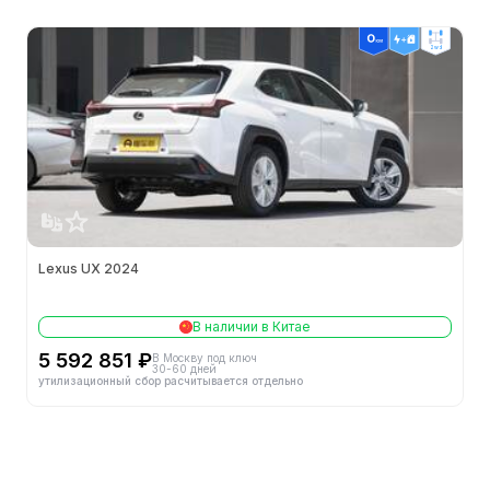
Кол-во цилиндров (шт.)
4
2wd
Механизм газораспределения
DOHC
Кол-во клапанов на цилиндр (шт.)
4
Октановое число топлива
92#
Lexus UX 2024
Объём (л)
2.0
Обороты макс. мощности (об/мин)
6000
В наличии в Китае
5 592 851 ₽
В Москву под ключ
Макс. мощность (л.с.)
152
30-60 дней
утилизационный сбор расчитывается отдельно
Макс. мощность (кВт)
112
Степень сжатия
14.0