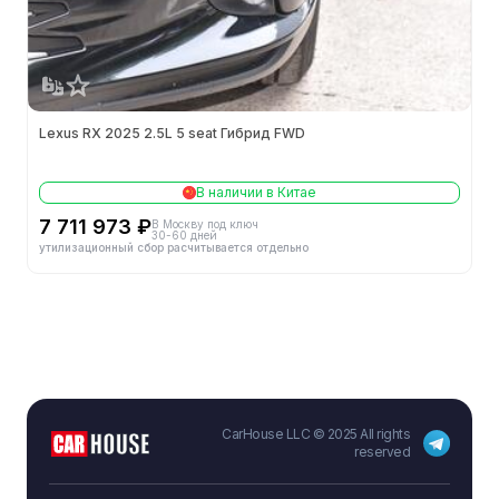
Обороты макс. мощности (об/мин)
6000
Объём (л)
2.5
Lexus RX 2025 2.5L 5 seat Гибрид FWD
Обороты макс. крутящего момента (об/мин)
4300-4500
В наличии в Китае
Объём (мл)
2487
7 711 973 ₽
В Москву под ключ
30-60 дней
утилизационный сбор расчитывается отдельно
Модель двигателя
A25B-FXS
Особенности двигателя
VVT-i,VVT-iE
Степень сжатия
14
Макс. мощность (кВт)
139
CarHouse LLC © 2025 All rights
Макс. мощность (л.с.)
189
reserved
Макс. крутящий момент (Н-м)
241