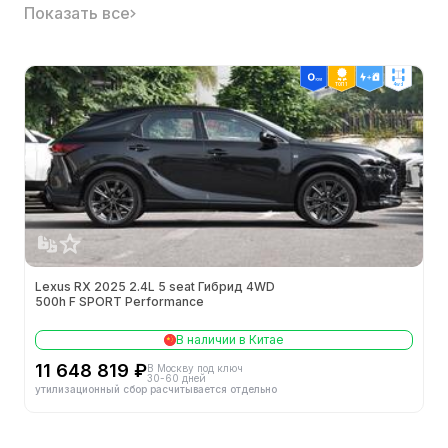
Показать все
Тип кузова
-
Класс
-
ТОП 1
4wd
Гарантия в Китае
-
Двигатель
-
Официальная цена
-
Кузов
Lexus RX 2025 2.4L 5 seat Гибрид 4WD
500h F SPORT Performance
Колея передних колес (мм)
-
В наличии в Китае
Колея задних колес (мм)
-
11 648 819 ₽
В Москву под ключ
30-60 дней
утилизационный сбор расчитывается отдельно
Тип кузова
SUV