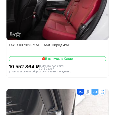
Объем багажника (л)
612
Минимальный радиус поворота
5.9m
Минимальный дорожный просвет (мм)
-
Способ открытия дверей
-
Lexus RX 2025 2.5L 5 seat Гибрид 4WD
Двигатели
В наличии в Китае
Конфигурация цилиндров
L
10 552 864 ₽
В Москву под ключ
30-60 дней
утилизационный сбор расчитывается отдельно
Кол-во цилиндров (шт.)
4
Механизм газораспределения
DOHC
ТОП 4
2wd
Кол-во клапанов на цилиндр (шт.)
4
Октановое число топлива
95#