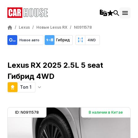
/
Lexus
/
Новые Lexus RX
/
N0911578
Гибрид
Новое авто
4WD
Lexus RX 2025 2.5L 5 seat
Гибрид 4WD
Топ 1
ID: N0911578
В наличии в Китае