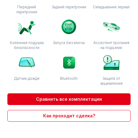
Передний
Задний парктроник
Складывание зеркал
парктроник
Коленная подушка
Запуск без ключа
Ассистент трогания
безопасности
на подъеме
Датчик дождя
Bluetooth
Защита от
защемления
Сравнить все комплектации
Как проходит сделка?