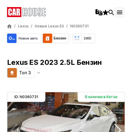
/
Lexus
/
Новые Lexus ES
/
N0360731
Бензин
Новое авто
2WD
Lexus ES 2023 2.5L Бензин
Топ 3
ID: N0360731
В наличии в Китае