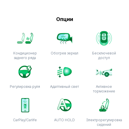
Опции
Кондиционер
Обогрев зеркал
Бесключевой
заднего ряда
доступ
Регулировка руля
Адаптивный свет
Активное
торможение
CarPlay/Carlife
AUTO HOLD
Электрорегулировка
сидений