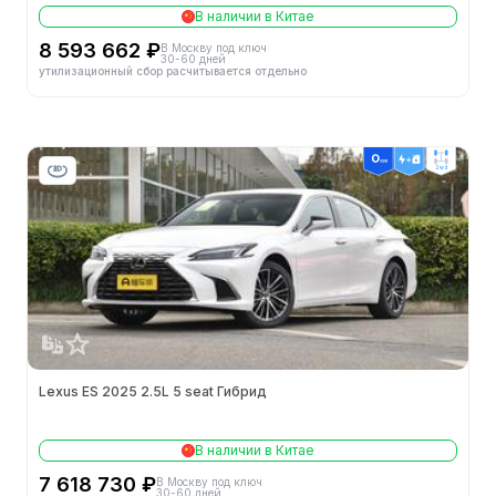
В наличии в Китае
Колея передних колес (мм)
1599
8 593 662 ₽
В Москву под ключ
30-60 дней
утилизационный сбор расчитывается отдельно
Длина (мм)
4975
Объем багажника (л)
454
2wd
Колея задних колес (мм)
1609
Минимальный радиус поворота
5.8m
Минимальный дорожный просвет (мм)
-
Способ открытия дверей
-
Тип кузова
-
Lexus ES 2025 2.5L 5 seat Гибрид
Двигатели
В наличии в Китае
7 618 730 ₽
В Москву под ключ
Конфигурация цилиндров
L
30-60 дней