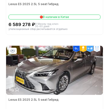
Lexus ES 2025 2.5L 5 seat Гибрид
Кол-во дверей (шт.)
4
В наличии в Китае
Кол-во мест (шт.)
5
6 589 278 ₽
В Москву под ключ
30-60 дней
утилизационный сбор расчитывается отдельно
Снаряжённая масса (кг)
1645
Полная масса (кг)
2110
ТОП 1
2wd
Объем бака (л)
60.0
Ширина (мм)
1866
Высота (мм)
1447
Коэффициент аэродинамического сопротивления
0.28
Lexus ES 2025 2.5L 5 seat Гибрид
Колёсная база (мм)
2870