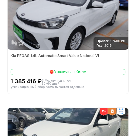
Видеокамера заднего хода
Внешняя конфигурация
Электрический люк в крыше
Пробег:
57400 км
Алюминиевые легкосплавные диски
Год:
2019
Kia PEGAS 1.4L Automatic Smart Value National VI
Центральный замок в автомобиле
Электронная иммобилизация двигателя
В наличии в Китае
1 385 416 ₽
В Москву под ключ
Кнопки дистанционного управления
30-60 дней
утилизационный сбор расчитывается отдельно
Внутренняя конфигурация
Регулировка рулевого колеса
Регулировка по высоте
2wd
Дисплей автомобильного компьютера
Многофункциональное рулевое колесо