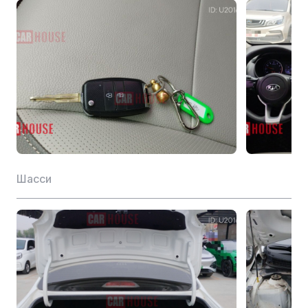
Водоизмещение (L)
1.4
Макс. скорость вращения (об/мин)
6300
Тип двигателя
G4LC
Макс. крутящий момент (Н-м)
132
Макс. мощность (Ps)
95
Макс. мощность (кВт)
70
Шасси
Технология для конкретного двигателя
D-CVVT
Материал головки цилиндра
Алюминий
Комбинированный расход топлива NEDC (л)
5.5
Передача
Тип трансмиссии
Автомат