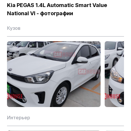
Производитель
Yueda Kia
Kia PEGAS 1.4L Automatic Smart Value
National VI - фотографии
Двигатели
Кузов
Расположение цилиндров
L
Количество цилиндров (шт.)
4
Количество клапанов на цилиндр (шт.)
4
Механизм распределения воздуха
DOHC
Класс топлива
92-й бензин
Способ подачи масла
Многоточечный впрыск
Материал цилиндра
Алюминий
Форма воздухозаборника
Атмосферный
Интерьер
Макс. частота вращения (об/мин)
4000