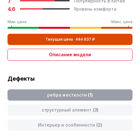
7
Популярность в Китае
Тип помощи при рулевом
Электрический усилитель
4.6
Уровень комфорта
управлении
Мин. цена
Макс. цена
Кузовной ремонт
Несущий кузов
Полузав. подвеска с торс.
Тип задней подвески
Текущая цена
444 837 ₽
балкой
Тип стояночного тормоза
Ручной тормоз
Описание модели
Технические характеристики
Неполный размер
запасного колеса
Дефекты
Размер передней шины
175/70 R14
ребра жесткости
(1)
Размер задних шин
175/70 R14
структурный элемент
(3)
Безопасность
Интерьер и особенности
(2)
Подушка безопасности водителя
Подушка безопасности пассажира