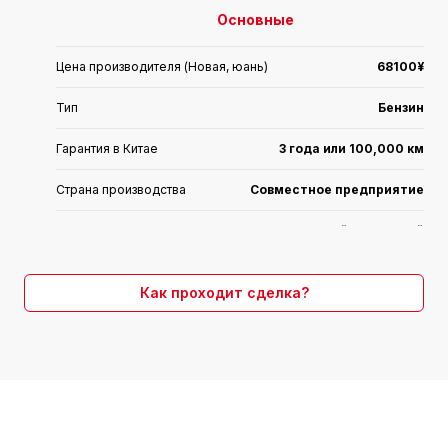
Основные
Цена производителя (Новая, юань)
68100¥
Тип
Бензин
Гарантия в Китае
3 года или 100,000 км
Страна производства
Совместное предприятие
4-дверный 5-местный
Форма тела
седан
Расход топлива (л/100км)
5.5
Как проходит сделка?
Время выхода на рынок
2019.09
Коробка передач
4-ст. автомат
Двигатель
1.4L 95 л.с. L4