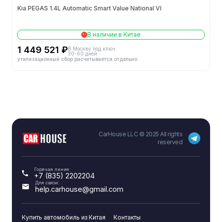
Kia PEGAS 1.4L Automatic Smart Value National VI
В наличии в Китае
1 449 521 ₽
В Москву под ключ
30-60 дней
утилизационный сбор расчитывается отдельно
CarHouse LLC © 2025 All rights
reserved
Горячая линия:
+7 (835) 2202204
Для связи:
help.carhouse@gmail.com
Купить автомобиль из Китая
Контакты