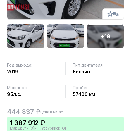
+19
Год выхода:
Тип двигателя:
2019
Бензин
Мощность:
Пробег:
95л.с.
57400 км
444 837 ₽
Цена в Китае
1 387 912 ₽
Маршрут - [3]РФ, Уссурийск [О]