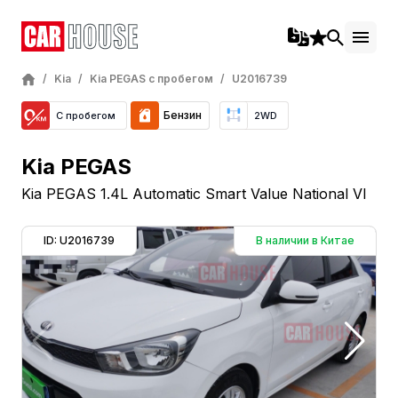
/
Kia
/
Kia PEGAS с пробегом
/
U2016739
Бензин
С пробегом
2WD
Kia PEGAS
Kia PEGAS 1.4L Automatic Smart Value National VI
ID: U2016739
В наличии в Китае