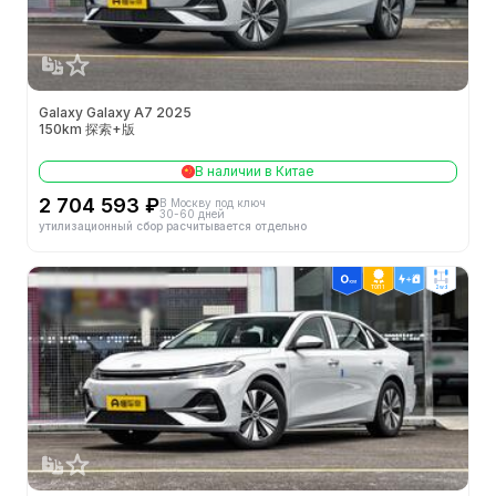
Galaxy Galaxy A7 2025
150km 探索+版
В наличии в Китае
2 704 593 ₽
В Москву под ключ
30-60 дней
утилизационный сбор расчитывается отдельно
ТОП 1
2wd