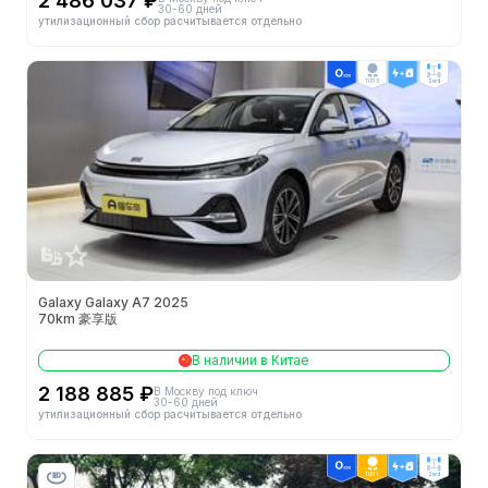
2 486 037 ₽
30-60 дней
утилизационный сбор расчитывается отдельно
ТОП 5
2wd
Galaxy Galaxy A7 2025
70km 豪享版
В наличии в Китае
2 188 885 ₽
В Москву под ключ
30-60 дней
утилизационный сбор расчитывается отдельно
ТОП 1
2wd