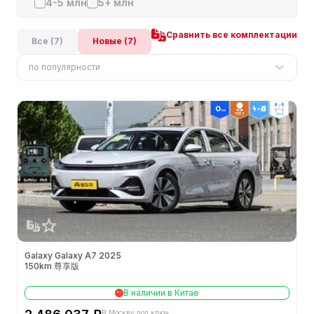
4-5 млн
5+ млн
Сравнить все комплектации
Все (7)
Новые (7)
по популярности
ТОП 3
2wd
Galaxy Galaxy A7 2025
150km 尊享版
В наличии в Китае
В Москву под ключ