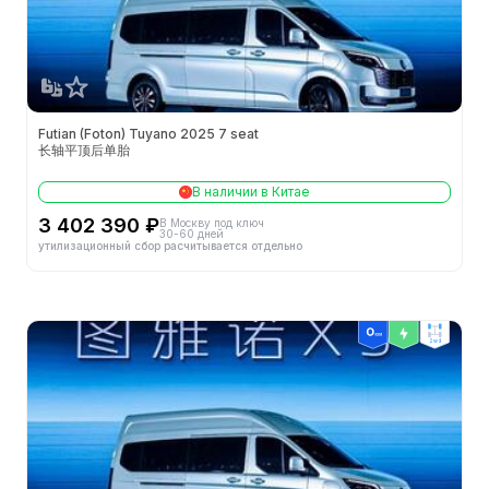
Снаряжённая масса (кг)
-
Колея передних колес (мм)
-
Объем багажника (л)
-
Futian (Foton) Tuyano 2025 7 seat
长轴平顶后单胎
Полная масса (кг)
-
В наличии в Китае
Колея задних колес (мм)
-
3 402 390 ₽
В Москву под ключ
30-60 дней
утилизационный сбор расчитывается отдельно
Кол-во дверей (шт.)
5
Кол-во мест (шт.)
7
2wd
Объем бака (л)
80.0
Колёсная база (мм)
3750