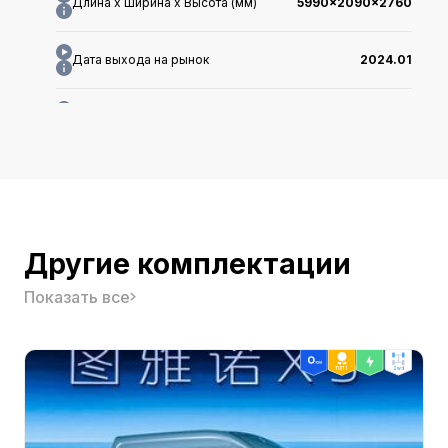
Длина x Ширина x Высота (мм)
5990x2090x2760
Дата выхода на рынок
2024.01
Двигатель
-
Класс
-
Гарантия в Китае
-
Другие комплектации
Тип кузова
-
Показать все
Производитель
-
Официальная цена
-
ТОП 1
2wd
Кузов