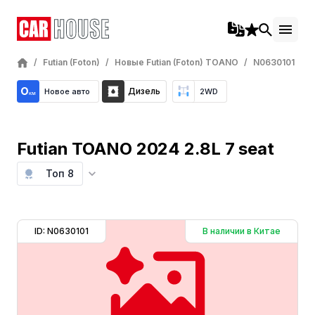
/
Futian (Foton)
/
Новые Futian (Foton) TOANO
/
N0630101
Дизель
Новое авто
2WD
Futian TOANO 2024 2.8L 7 seat
Топ 8
ID: N0630101
В наличии в Китае