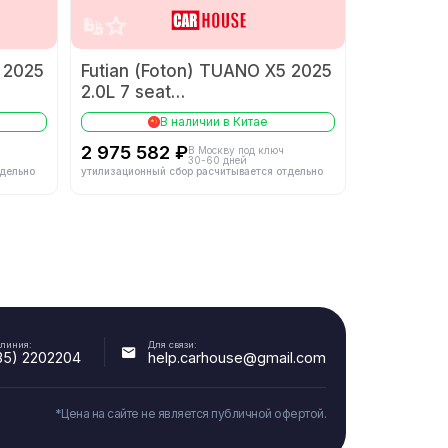
-
Описание трансмиссии
-
 2025
Futian (Foton) TUANO X5 2025
2.0L 7 seat
2.0T 长轴中顶后单胎
В наличии в Китае
2 975 582 ₽
В Москву под ключ
Тип кузова
-
30-60 дней
-
тдельно
утилизационный сбор расчитывается отдельно
-
5 R16
Задние тормоза
-
 линия:
Для связи:
35) 2202204
help.carhouse@gmail.com
-
Запасное колесо
*Цена на сайте не является публичной офертой.