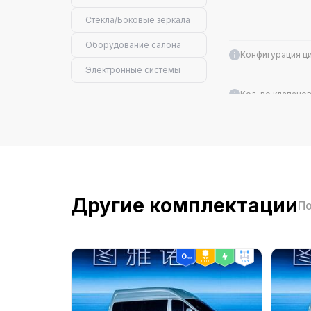
Стёкла/Боковые зеркала
Оборудование салона
Конфигурация ц
Электронные системы
Кол-во клапанов 
Октановое число
Макс. мощность (
Другие комплектации
Объём (мл)
По
Экологический с
ТОП 1
2wd
Система питания