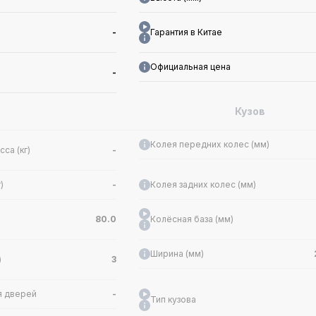
-
Гарантия в Китае
Официальная цена
-
Кузов
Колея передних колес (мм)
са (кг)
-
)
-
Колея задних колес (мм)
80.0
Колёсная база (мм)
Ширина (мм)
)
3
я дверей
-
Тип кузова