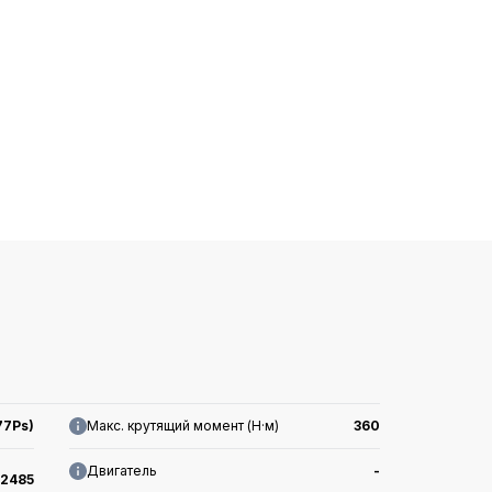
77Ps)
Макс. крутящий момент (Н·м)
360
Двигатель
-
2485