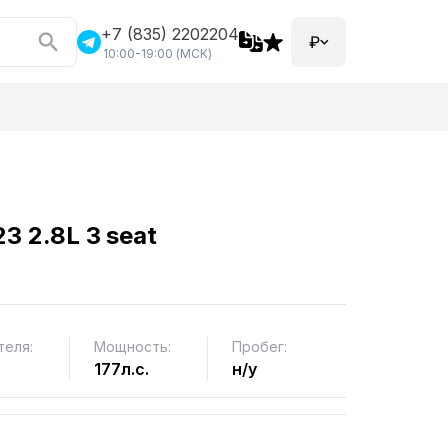
+7 (835) 2202204
₽
10:00-19:00 (МСК)
3 2.8L 3 seat
теля:
Мощность:
Пробег:
177л.с.
н/у