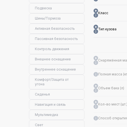
Подвеска
Класс
Шины/Тормоза
Активная безопасность
Тип кузова
Пассивная безопасность
Контроль движения
Внешнее оснащение
Снаряжённая мас
Внутреннее оснащение
Полная масса (кг
Комфорт/Защита от
угона
Объем бака (л)
Сиденья
Кол-во мест (шт.
Навигация и связь
Мультимедиа
Способ открыти
Свет