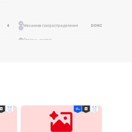
4
Механизм газораспределения
DOHC
-
Степень сжатия
-
3500
Макс. мощность (кВт)
130
2.8
Модель двигателя
F2.8NS6B177L
Макс. крутящий момент (Н-м)
360
3400
Тип топлива
-
-
2wd
2wd
-
Материал блока цилиндров
-