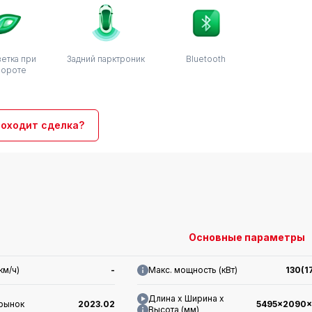
етка при
Задний парктроник
Bluetooth
вороте
роходит сделка?
Основные параметры
км/ч)
-
Макс. мощность (кВт)
130(1
Длина x Ширина x
 рынок
2023.02
5495x2090x
Высота (мм)