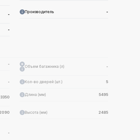
Производитель
-
-
-
-
Объем багажника (л)
-
-
Кол-во дверей (шт.)
5
Длина (мм)
5495
3350
2090
Высота (мм)
2485
-