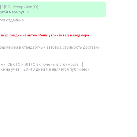
[3]РФ, Уссурийск [О]
угой
маршрут
тся отдельно
размер скидки на автомобиль уточняйте у менеджера
размерам в стандартный автовоз, стоимость доставки
жи, СБКТС и ЭПТС включены в стоимость. ||
ке на учет || 20-40 дней Не является публичной