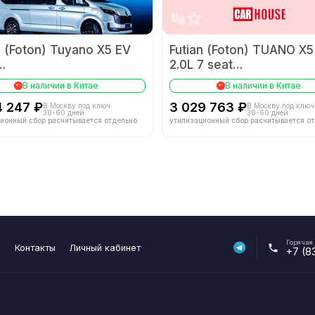
Трансмиссия
6
Тип трансмиссии
n (Foton) Tuyano X5 EV
Futian (Foton) TUANO X5
2.0L 7 seat
Axle High Roof Fargo
2.0T 长轴高顶后单胎
Подвеска
В наличии в Китае
В наличии в Китае
4 247 ₽
3 029 763 ₽
В Москву под ключ
В Москву под ключ
30-60 дней
30-60 дней
правления
-
Тип задней подвески
ионный сбор расчитывается отдельно
утилизационный сбор расчитывается о
-
Тип передней подвески
Шины/Тормоза
195/75 R16
Передние шины
195/7
Горячая
я
Контакты
Личный кабинет
+7 (8
моз
-
Передние тормоза
Активная безопасность