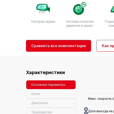
Обогрев зеркал
Система контроля
Подсв
давления в шинах
по
Сравнить все комплектации
Как п
Характеристики
Основные параметры
Кузов
Макс. скорость (
Двигатели
Дата выхода на
Трансмиссия