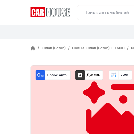
/
Futian (Foton)
/
Новые Futian (Foton) TOANO
/
N
Дизель
Новое авто
2WD