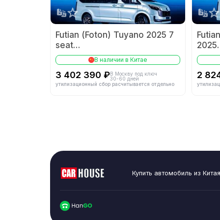
Кол-во передач
Futian (Foton) Tuyano 2025 7
Futia
seat
2025
长轴平顶后单胎
Long 
В наличии в Китае
3 402 390 ₽
2 82
В Москву под ключ
30-60 дней
Тип рулевого у
утилизационный сбор расчитывается отдельно
утилизац
Тип привода
Задние шины
Купить автомобиль из Кита
Стояночный тор