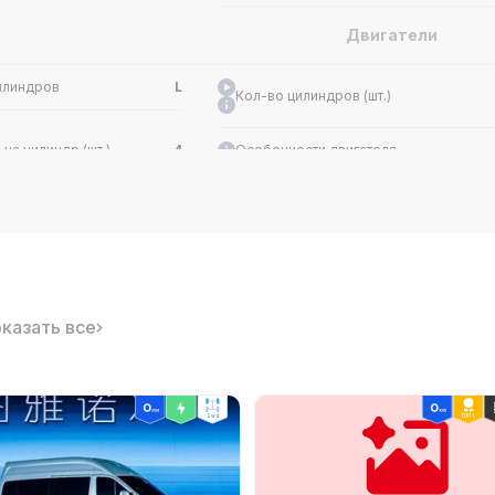
Двигатели
илиндров
L
Кол-во цилиндров (шт.)
на цилиндр (шт.)
4
Особенности двигателя
Обороты макс. мощности (об/мин)
 топлива
0#
л.с.)
177
Объём (л)
2780
Обороты макс. крутящего
казать все
1400-
момента (об/мин)
тандарт
-
Тип впуска
2wd
ТОП 1
-
Материал головки блока цилиндров