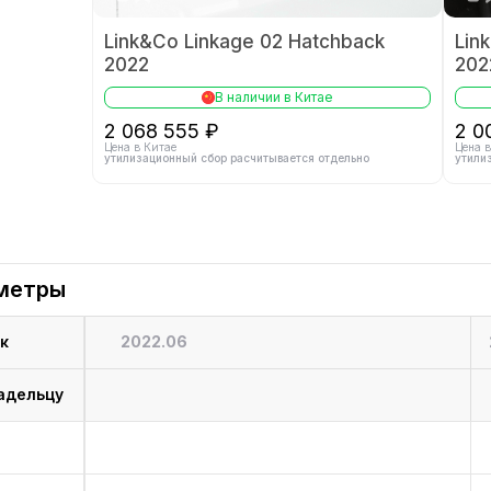
Link&Co Linkage 02 Hatchback
Lin
2022
202
2.0
В наличии в Китае
2 068 555 ₽
2 0
Цена в Китае
Цена в
утилизационный сбор расчитывается отдельно
утили
метры
к
2022.06
адельцу