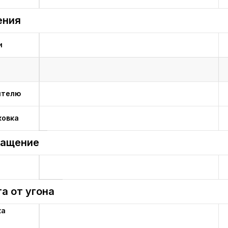
ения
и
ителю
ковка
нащение
а от угона
ка