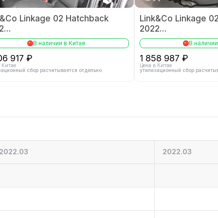
k&Co Linkage 02 Hatchback
Link&Co Linkage 0
2
2022
TD Hatchback Pro
2.0TD Hatchback P
В наличии в Китае
В наличии
06 917 ₽
1 858 987 ₽
 Китае
Цена в Китае
зационный сбор расчитывается отдельно
утилизационный сбор расчиты
2022.03
2022.03