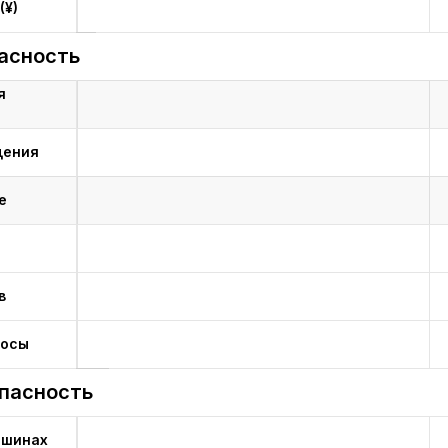
(¥)
асность
я
дения
е
в
лосы
опасность
 шинах