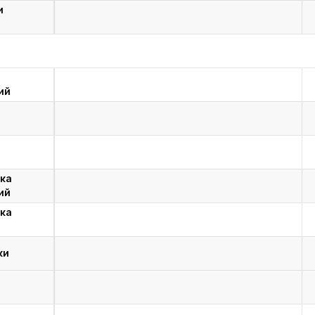
и
ий
ка
ий
ка
ки