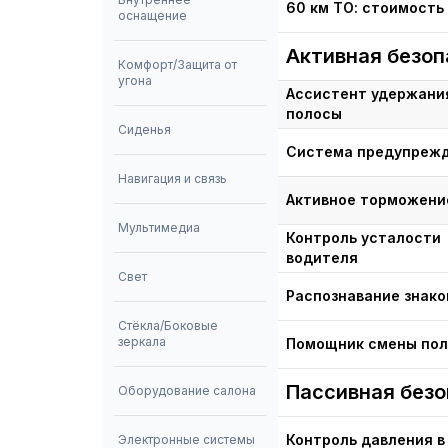
60 км ТО: стоимость 
оснащение
Активная безоп
Комфорт/Защита от
угона
Ассистент удержани
полосы
Сиденья
Система предупреж
Навигация и связь
Активное торможени
Мультимедиа
Контроль усталости
водителя
Свет
Распознавание знако
Стёкла/Боковые
зеркала
Помощник смены по
Пассивная без
Оборудование салона
Контроль давления в
Электронные системы