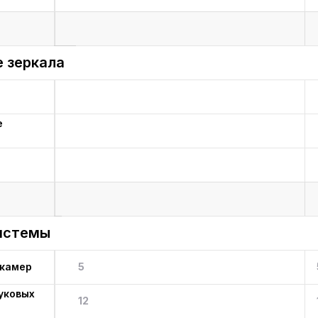
 зеркала
е
истемы
 камер
5
уковых
12