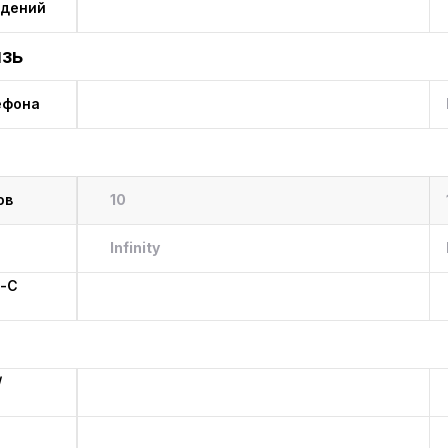
идений
язь
ефона
ов
10
Infinity
e-C
/