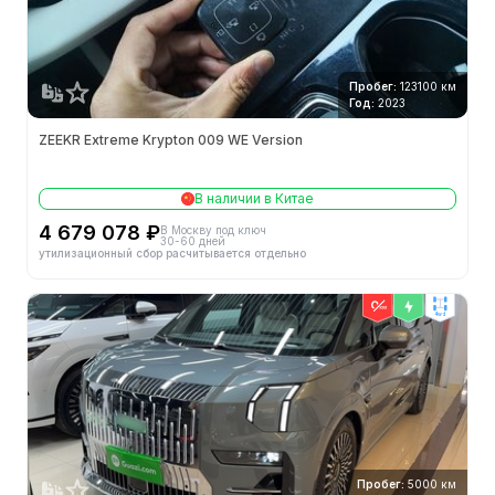
Пробег:
123100 км
Год:
2023
ZEEKR Extreme Krypton 009 WE Version
В наличии в Китае
4 679 078 ₽
В Москву под ключ
30-60 дней
утилизационный сбор расчитывается отдельно
4wd
Пробег:
5000 км