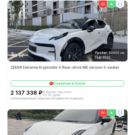
2wd
Пробег:
60900 км
Год:
2023
ZEEKR Extreme Kryptonite X Rear-drive ME version 5-seater
В наличии в Китае
2 137 338 ₽
В Москву под ключ
30-60 дней
утилизационный сбор расчитывается отдельно
4wd