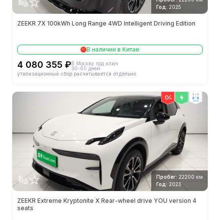
Год:
2025
ZEEKR 7X 100kWh Long Range 4WD Intelligent Driving Edition
В наличии в Китае
4 080 355 ₽
В Москву под ключ
30-60 дней
утилизационный сбор расчитывается отдельно
2wd
Пробег:
22200 км
Год:
2023
ZEEKR Extreme Kryptonite X Rear-wheel drive YOU version 4
seats