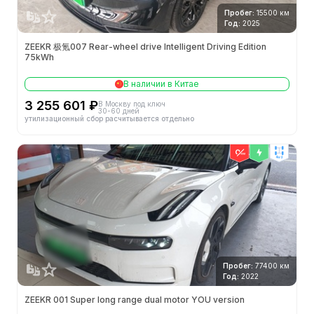
Пробег:
15500 км
Год:
2025
ZEEKR 极氪007 Rear-wheel drive Intelligent Driving Edition
75kWh
В наличии в Китае
3 255 601 ₽
В Москву под ключ
30-60 дней
утилизационный сбор расчитывается отдельно
4wd
Пробег:
77400 км
Год:
2022
ZEEKR 001 Super long range dual motor YOU version