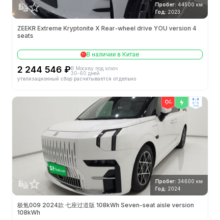
Пробег:
44500 км
Год:
2023
ZEEKR Extreme Kryptonite X Rear-wheel drive YOU version 4
seats
В наличии в Китае
2 244 546 ₽
В Москву под ключ
30-60 дней
утилизационный сбор расчитывается отдельно
2wd
Пробег:
34600 км
Год:
2024
极氪009 2024款 七座过道版 108kWh Seven-seat aisle version
108kWh