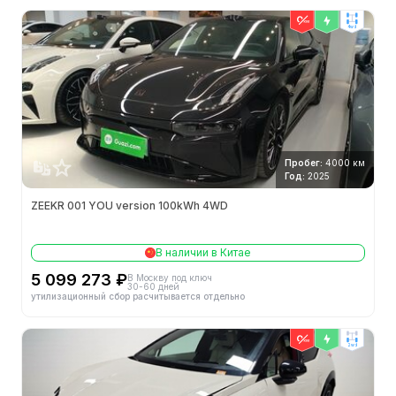
4wd
Пробег:
4000 км
Год:
2025
ZEEKR 001 YOU version 100kWh 4WD
В наличии в Китае
5 099 273 ₽
В Москву под ключ
30-60 дней
утилизационный сбор расчитывается отдельно
2wd