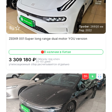
Пробег:
26600 км
Год:
2022
ZEEKR 001 Super long range dual motor YOU version
В наличии в Китае
3 309 180 ₽
В Москву под ключ
30-60 дней
утилизационный сбор расчитывается отдельно
2wd