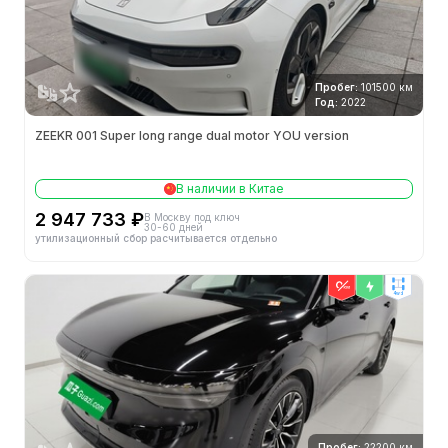
Пробег:
101500 км
Год:
2022
ZEEKR 001 Super long range dual motor YOU version
В наличии в Китае
2 947 733 ₽
В Москву под ключ
30-60 дней
утилизационный сбор расчитывается отдельно
4wd
Пробег:
22200 км