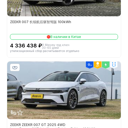
ZEEKR 007 长续航后驱智驾版 100kWh
В наличии в Китае
4 336 438 ₽
В Москву под ключ
30-60 дней
утилизационный сбор расчитывается отдельно
ТОП 1
4wd
ZEEKR ZEEKR 007 GT 2025 4WD