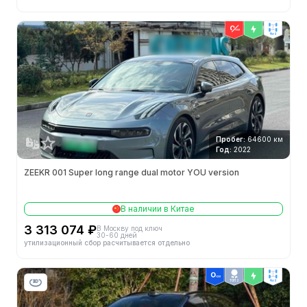
4wd
Пробег:
64600 км
Год:
2022
ZEEKR 001 Super long range dual motor YOU version
В наличии в Китае
3 313 074 ₽
В Москву под ключ
30-60 дней
утилизационный сбор расчитывается отдельно
ТОП 2
4wd