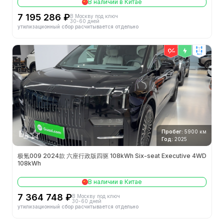
В наличии в Китае
7 195 286 ₽
В Москву под ключ
30-60 дней
утилизационный сбор расчитывается отдельно
4wd
Пробег:
5900 км
Год:
2025
极氪009 2024款 六座行政版四驱 108kWh Six-seat Executive 4WD
108kWh
В наличии в Китае
7 364 748 ₽
В Москву под ключ
30-60 дней
утилизационный сбор расчитывается отдельно