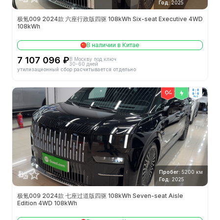
Год:
2025
极氪009 2024款 六座行政版四驱 108kWh Six-seat Executive 4WD
108kWh
В наличии в Китае
7 107 096 ₽
В Москву под ключ
30-60 дней
утилизационный сбор расчитывается отдельно
4wd
Пробег:
5200 км
Год:
2025
极氪009 2024款 七座过道版四驱 108kWh Seven-seat Aisle
Edition 4WD 108kWh