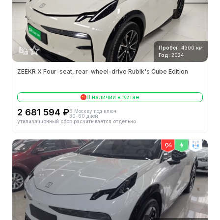
Пробег:
4300 км
Год:
2024
ZEEKR X Four-seat, rear-wheel-drive Rubik's Cube Edition
В наличии в Китае
2 681 594 ₽
В Москву под ключ
30-60 дней
утилизационный сбор расчитывается отдельно
2wd