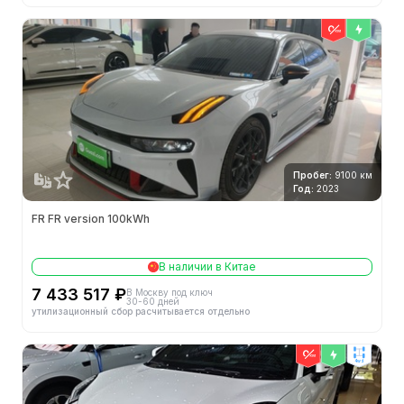
Пробег:
9100 км
Год:
2023
FR FR version 100kWh
В наличии в Китае
7 433 517 ₽
В Москву под ключ
30-60 дней
утилизационный сбор расчитывается отдельно
4wd