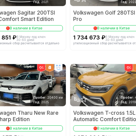
Год:
2021
Год:
202
wagen Sagitar 200TSI
Volkswagen Golf 280TS
omfort Smart Edition
Pro
В наличии в Китае
В наличии в Китае
 851 ₽
1 734 673 ₽
В Москву под ключ
В Москву под ключ
30-60 дней
30-60 дней
ионный сбор расчитывается отдельно
утилизационный сбор расчитывается о
2wd
Пробег:
20400 км
Пробег:
Год:
2025
Год:
2019
swagen Tharu New Rare
Volkswagen T-cross 1.5L
Sharp Edition
Automatic Comfort Editi
В наличии в Китае
В наличии в Китае