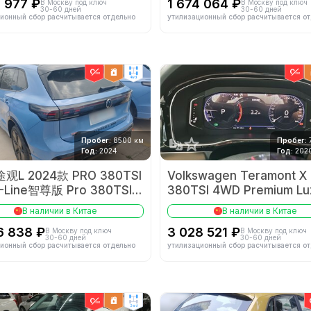
6 977 ₽
1 674 064 ₽
В Москву под ключ
В Москву под ключ
30-60 дней
30-60 дней
ионный сбор расчитывается отдельно
утилизационный сбор расчитывается о
4wd
Пробег:
8500 км
Пробег:
Год:
2024
Год:
202
观L 2024款 PRO 380TSI
Volkswagen Teramont X
Line智尊版 Pro 380TSI
380TSI 4WD Premium Lu
-Line Intelligent Edition
Edition
В наличии в Китае
В наличии в Китае
6 838 ₽
3 028 521 ₽
В Москву под ключ
В Москву под ключ
30-60 дней
30-60 дней
ионный сбор расчитывается отдельно
утилизационный сбор расчитывается о
2wd