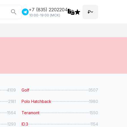
+7 (835) 2202204
₽
10:00-19:00 (МСК)
4109
Golf
3507
2181
Polo Hatchback
1980
1564
Teramont
1550
1293
ID.3
1154