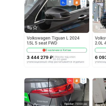
ТОП 2
2wd
Volkswagen Tiguan L 2024
Volk
1.5L 5 seat FWD
2.0L
В наличии в Китае
3 444 279 ₽
6 09
В Москву под ключ
30-60 дней
утилизационный сбор расчитывается отдельно
утилизац
2wd
Пробег:
73300 км