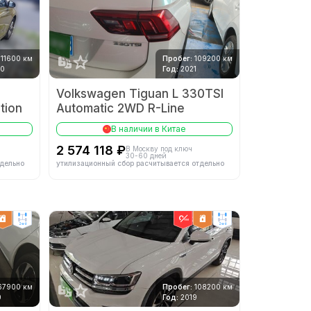
11600 км
Пробег:
109200 км
20
Год:
2021
Volkswagen Tiguan L 330TSI
tion
Automatic 2WD R-Line
В наличии в Китае
2 574 118 ₽
В Москву под ключ
30-60 дней
тдельно
утилизационный сбор расчитывается отдельно
2wd
2wd
67900 км
Пробег:
108200 км
0
Год:
2019