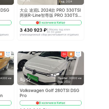
2
Год:
2024
I DSG
大众 途观L 2024款 PRO 330TSI
两驱R-Line智尊版 PRO 330TSI
2WD R-Line Intelligent Edition
В наличии в Китае
3 430 923 ₽
В Москву под ключ
30-60 дней
тдельно
утилизационный сбор расчитывается отдельно
2wd
2wd
44300 км
Пробег:
30800 км
Год:
2022
Volkswagen Golf 280TSI DSG
on
Pro
В наличии в Китае