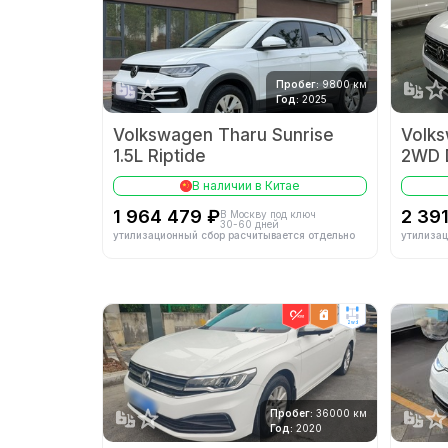
Пробег:
9800 км
Год:
2025
Volkswagen Tharu Sunrise
Volk
1.5L Riptide
2WD D
В наличии в Китае
1 964 479 ₽
2 39
В Москву под ключ
30-60 дней
утилизационный сбор расчитывается отдельно
утилизац
2wd
Пробег:
36000 км
Год:
2020