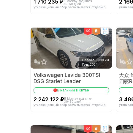
1 710 235 ₽
2 16
В Москву под ключ
30-60 дней
утилизационный сбор расчитывается отдельно
утилизац
2wd
Пробег:
3000 км
Год:
2024
Volkswagen Lavida 300TSI
大众 途
DSG Starlet Leader
四驱R-
4WD R
В наличии в Китае
2 242 122 ₽
3 48
В Москву под ключ
30-60 дней
утилизационный сбор расчитывается отдельно
утилизац
2wd