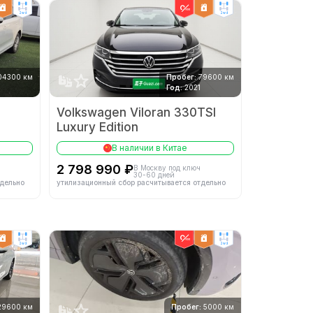
2wd
2wd
04300 км
Пробег:
79600 км
Год:
2021
Volkswagen Viloran 330TSI
Luxury Edition
В наличии в Китае
2 798 990 ₽
В Москву под ключ
30-60 дней
тдельно
утилизационный сбор расчитывается отдельно
2wd
2wd
29600 км
Пробег:
5000 км