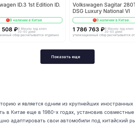
wagen ID.3 1st Edition ID.
Volkswagen Sagitar 280
DSG Luxury National VI
В наличии в Китае
В наличии в Китае
4 508 ₽
1 786 763 ₽
В Москву под ключ
В Москву под ключ
30-60 дней
30-60 дней
ионный сбор расчитывается отдельно
утилизационный сбор расчитывается о
Показать еще
сторию и является одним из крупнейших иностранных
ть в Китае еще в 1980-х годах, установив совместны
шно адаптировать свои автомобили под китайский ры
жеством моделей, включая как автомобили с традици