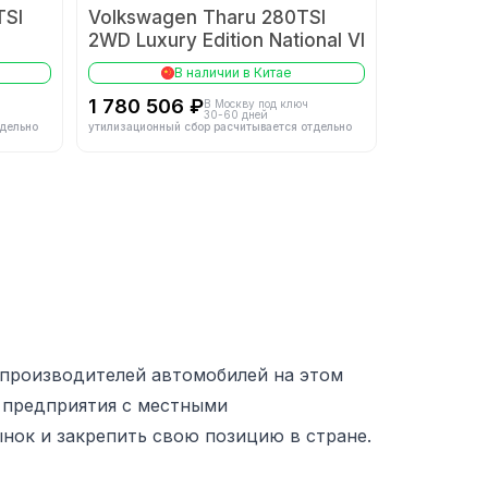
TSI
Volkswagen Tharu 280TSI
2WD Luxury Edition National VI
В наличии в Китае
1 780 506 ₽
В Москву под ключ
30-60 дней
тдельно
утилизационный сбор расчитывается отдельно
 производителей автомобилей на этом
е предприятия с местными
нок и закрепить свою позицию в стране.
онными двигателями, так и новые