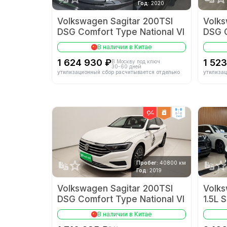
Год:
2020
Volkswagen Sagitar 200TSI
Volks
DSG Comfort Type National VI
DSG C
В наличии в Китае
1 624 930 ₽
1 523
В Москву под ключ
30-60 дней
утилизационный сбор расчитывается отдельно
утилизац
2wd
Пробег:
40800 км
Год:
2019
Volkswagen Sagitar 200TSI
Volk
DSG Comfort Type National VI
1.5L 
В наличии в Китае