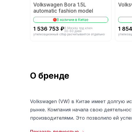
Volkswagen Bora 1.5L
Volks
automatic fashion model
В наличии в Китае
1 536 753 ₽
1 85
В Москву под ключ
30-60 дней
утилизационный сбор расчитывается отдельно
утилизац
О бренде
Volkswagen (VW) в Китае имеет долгую и
рынке. Компания начала свою деятельнос
производителями. Это позволило ей успе
В настоящее время VW представлена мно
Показать полностью