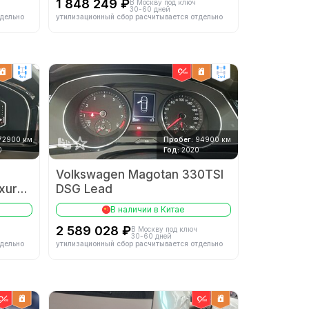
1 848 249 ₽
В Москву под ключ
30-60 дней
тдельно
утилизационный сбор расчитывается отдельно
4wd
2wd
72900 км
Пробег:
94900 км
0
Год:
2020
Volkswagen Magotan 330TSI
xury
DSG Lead
В наличии в Китае
2 589 028 ₽
В Москву под ключ
30-60 дней
тдельно
утилизационный сбор расчитывается отдельно