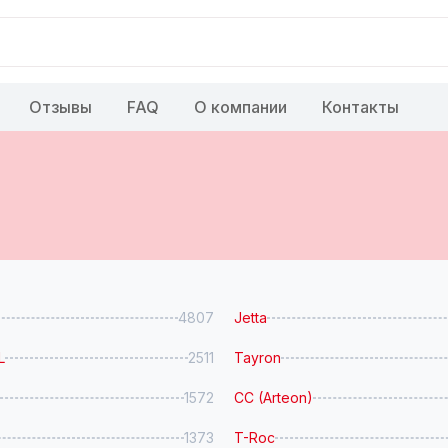
Отзывы
FAQ
О компании
Контакты
4807
Jetta
L
2511
Tayron
1572
CC (Arteon)
1373
T-Roc