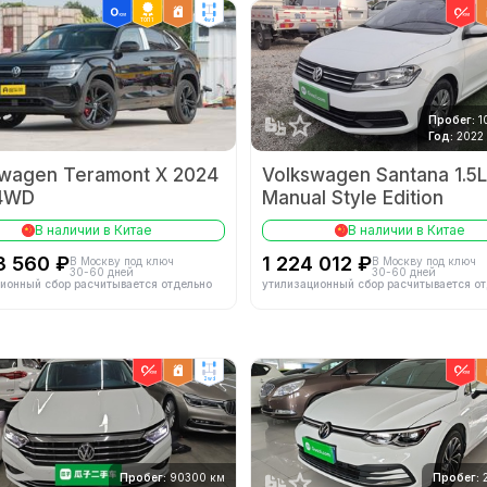
ТОП 1
4wd
Пробег:
1
Год:
2022
swagen Teramont X 2024
Volkswagen Santana 1.5L
 4WD
Manual Style Edition
В наличии в Китае
В наличии в Китае
3 560 ₽
1 224 012 ₽
В Москву под ключ
В Москву под ключ
30-60 дней
30-60 дней
ионный сбор расчитывается отдельно
утилизационный сбор расчитывается о
2wd
Пробег:
90300 км
Пробег: