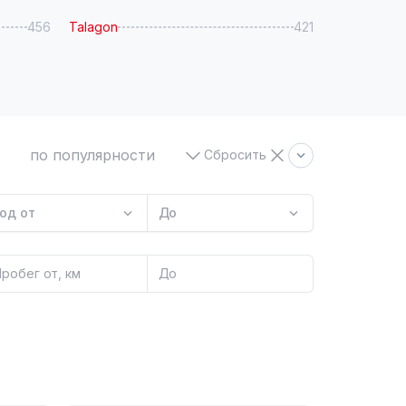
456
Talagоn
421
по популярности
Сбросить
од от
До