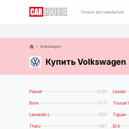
/
Volkswagen
Купить Volkswagen
Passat
8326
Lavida
Bora
2771
Toucan 
Lamando L
1929
Tiguan
Tharu
1387
ID.4