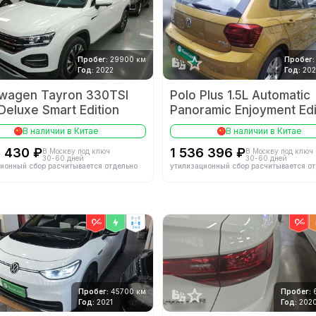
Пробег:
29900 км
Пробег:
Год:
2022
Год:
20
swagen Tayron 330TSI
Polo Plus 1.5L Automatic
eluxe Smart Edition
Panoramic Enjoyment Edi
В наличии в Китае
В наличии в Китае
1 430 ₽
1 536 396 ₽
В Москву под ключ
В Москву под ключ
30-60 дней
30-60 дней
ионный сбор расчитывается отдельно
утилизационный сбор расчитывается о
2wd
Пробег:
45700 км
Пробег:
Год:
2021
Год:
202