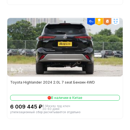
Кол-во дверей (шт.)
5
Кол-во мест (шт.)
7
ТОП 1
4wd
Колёсная база (мм)
2850
Ширина (мм)
1930
Колея задних колес (мм)
1660
Колея передних колес (мм)
1655
Toyota Highlander 2024 2.0L 7 seat Бензин 4WD
Высота (мм)
1750
В наличии в Китае
Длина (мм)
4965
6 009 445 ₽
В Москву под ключ
30-60 дней
утилизационный сбор расчитывается отдельно
Объем бака (л)
68.0