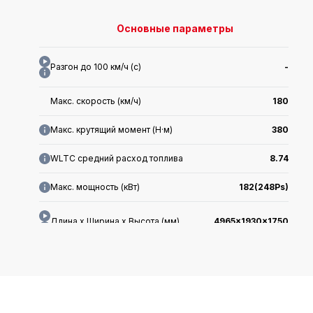
Основные параметры
Разгон до 100 км/ч (с)
-
Макс. скорость (км/ч)
180
Макс. крутящий момент (Н·м)
380
WLTC средний расход топлива
8.74
Макс. мощность (кВт)
182(248Ps)
Длина x Ширина x Высота (мм)
4965x1930x1750
Дата выхода на рынок
2024.05
Класс
-