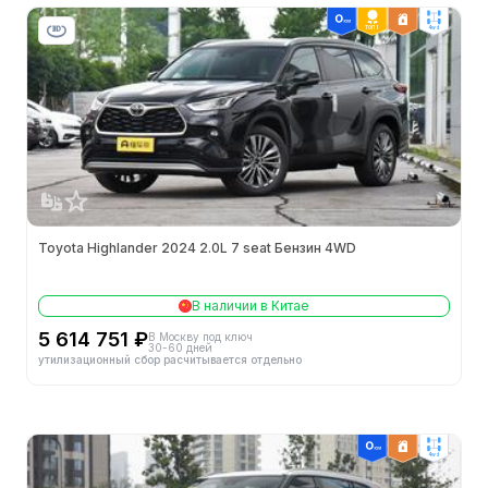
Снаряжённая масса (кг)
2040
ТОП 1
4wd
Полная масса (кг)
2650
Минимальный радиус поворота
5.7m
Минимальный дорожный просвет (мм)
-
Способ открытия дверей
-
Двигатели
Toyota Highlander 2024 2.0L 7 seat Бензин 4WD
Конфигурация цилиндров
L
В наличии в Китае
5 614 751 ₽
В Москву под ключ
30-60 дней
Кол-во цилиндров (шт.)
4
утилизационный сбор расчитывается отдельно
Механизм газораспределения
DOHC
4wd
Кол-во клапанов на цилиндр (шт.)
4