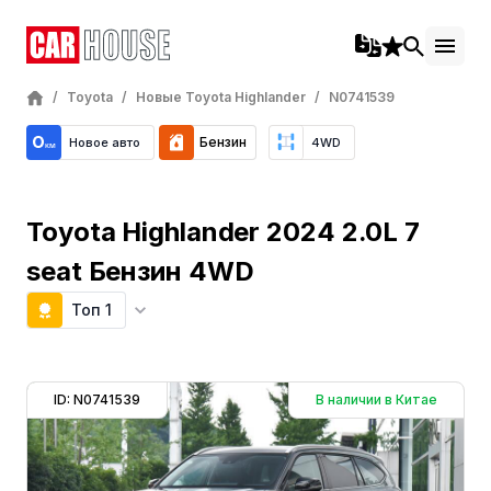
/
Toyota
/
Новые Toyota Highlander
/
N0741539
Бензин
Новое авто
4WD
Toyota Highlander 2024 2.0L 7
seat Бензин 4WD
Топ 1
ID: N0741539
В наличии в Китае