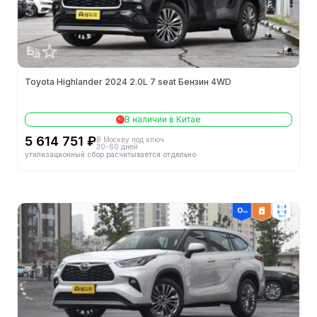
Минимальный радиус поворота
5.7m
Минимальный дорожный просвет (мм)
-
Toyota Highlander 2024 2.0L 7 seat Бензин 4WD
Способ открытия дверей
-
В наличии в Китае
Двигатели
5 614 751 ₽
В Москву под ключ
30-60 дней
Конфигурация цилиндров
L
утилизационный сбор расчитывается отдельно
Кол-во цилиндров (шт.)
4
4wd
Механизм газораспределения
DOHC
Кол-во клапанов на цилиндр (шт.)
4
Октановое число топлива
92#