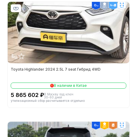
ТОП 2
4wd
Гарантия в Китае
-
Производитель
-
Двигатель
-
60 км ТО: стоимость (¥)
-
Официальная цена
-
Toyota Highlander 2024 2.5L 7 seat Гибрид 4WD
Кузов
В наличии в Китае
5 865 602 ₽
В Москву под ключ
Объем багажника (л)
-
30-60 дней
утилизационный сбор расчитывается отдельно
Тип кузова
SUV
Кол-во дверей (шт.)
5
ТОП 1
4wd