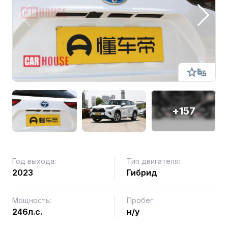
+157
Год выхода:
Тип двигателя:
2023
Гибрид
Мощность:
Пробег:
246л.с.
н/у