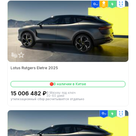
ТОП 1
4wd
Lotus Rutgers Eletre 2025
В наличии в Китае
15 006 482 ₽
В Москву под ключ
30-60 дней
утилизационный сбор расчитывается отдельно
4wd