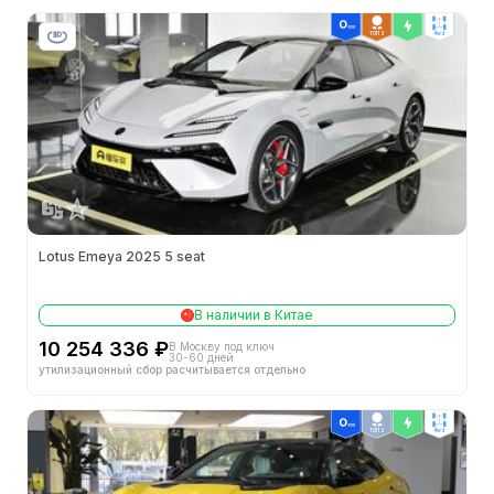
ТОП 3
4wd
Lotus Emeya 2025 5 seat
В наличии в Китае
10 254 336 ₽
В Москву под ключ
30-60 дней
утилизационный сбор расчитывается отдельно
ТОП 2
4wd