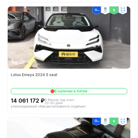
ТОП 7
4wd
Lotus Emeya 2024 5 seat
В наличии в Китае
14 061 172 ₽
В Москву под ключ
30-60 дней
утилизационный сбор расчитывается отдельно
ТОП 8
4wd