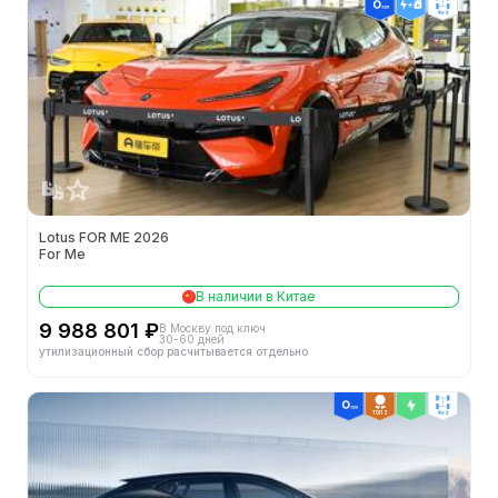
4wd
Lotus FOR ME 2026
For Me
В наличии в Китае
9 988 801 ₽
В Москву под ключ
30-60 дней
утилизационный сбор расчитывается отдельно
ТОП 3
4wd