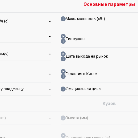
Основные параметры
Макс. мощность (кВт)
ч (с)
-
-
Тип кузова
км/ч)
-
Дата выхода на рынок
-
Гарантия в Китае
му владельцу
-
Официальная цена
Кузов
т.)
-
Высота (мм)
мм)
-
Снаряжённая масса (кг)