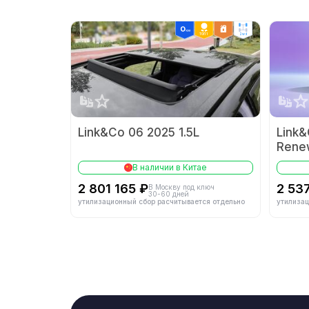
Модель двигате
ТОП 1
2wd
Система питания
Тип впуска
Кол-во цилиндро
Link&Co 06 2025 1.5L
Link&
Renew
Тип топлива
В наличии в Китае
2 801 165 ₽
2 53
В Москву под ключ
30-60 дней
утилизационный сбор расчитывается отдельно
утилизац
Кол-во передач
Тип кузова