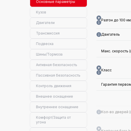
Основные параметры
Кузов
Разгон до 100 км/
Двигатели
Трансмиссия
Двигатель
Подвеска
Макс. скорость (
Шины/Тормоза
Активная безопасность
Класс
Пассивная безопасность
Гарантия перво
Контроль движения
Внешнее оснащение
Внутреннее оснащение
Кол-во дверей (ш
Комфорт/Защита от
угона
Колёсная база (