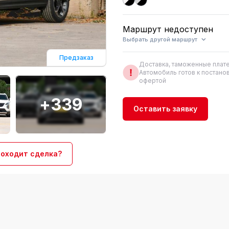
Маршрут недоступен
Выбрать другой
маршрут
Предзаказ
Доставка, таможенные плате
Автомобиль готов к постанов
офертой
+339
Оставить заявку
роходит сделка?