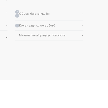
-
Объем багажника (л)
-
-
Колея задних колес (мм)
-
Минимальный радиус поворота
-
-
/
Обороты макс. мощности (об/мин)
-
-
-
Объём (л)
-
-
Механизм газораспределения
-