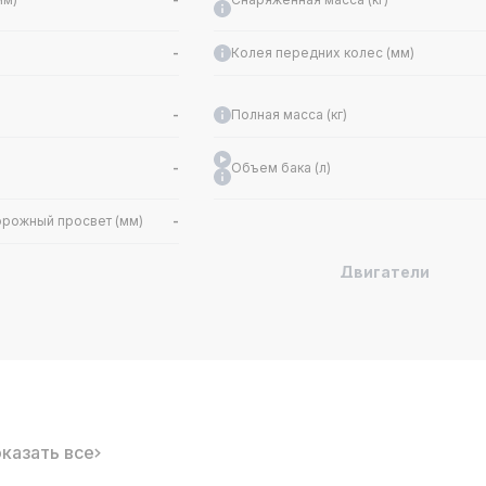
-
Колея передних колес (мм)
-
Полная масса (кг)
-
Объем бака (л)
рожный просвет (мм)
-
Двигатели
Обороты макс. крутящего момента (об
 топлива
-
мин)
игателя
-
Макс. мощность (кВт)
на цилиндр (шт.)
-
Материал головки блока цилиндров
казать все