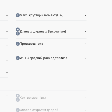
-
Макс. крутящий момент (Н·м)
-
-
Длина x Ширина x Высота (мм)
-
Производитель
-
-
WLTC средний расход топлива
-
-
-
-
Кол-во мест (шт.)
-
Способ открытия дверей
-
-