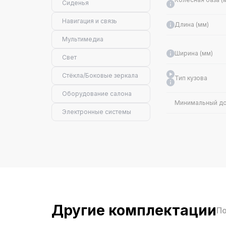
Сиденья
Навигация и связь
Длина (мм)
Мультимедиа
Ширина (мм)
Свет
Стёкла/Боковые зеркала
Тип кузова
Оборудование салона
Минимальный до
Электронные системы
Октановое число
Особенности дв
Кол-во клапанов 
Другие комплектации
По