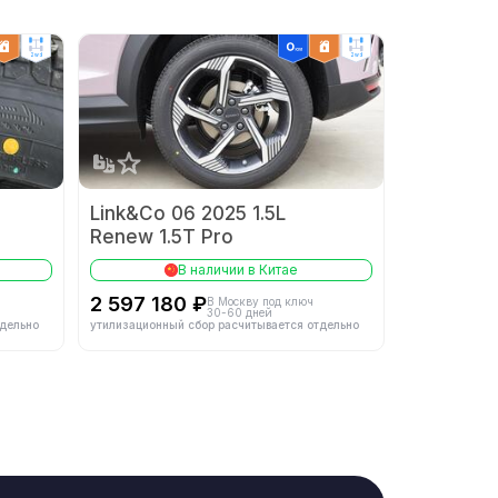
-
Конфигурация цилиндров
-
2wd
2wd
-
Материал блока цилиндров
-
-
Степень сжатия
-
-
Макс. крутящий момент (Н-м)
-
Link&Co 06 2025 1.5L
Renew 1.5T Pro
-
В наличии в Китае
2 597 180 ₽
В Москву под ключ
30-60 дней
тдельно
утилизационный сбор расчитывается отдельно
-
Описание трансмиссии
-
-
Тип передней подвески
-