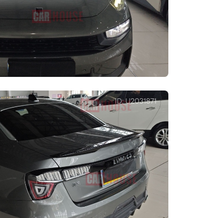
Многозвенная
Тип задней
азмер
независимая
подвески
подвеска
5 R18
Передние боковые подушки
безопасности
Устройство контроля давления в шинах
Система помощи при торможении
(EBA/BAS/BA и т.д.)
авления