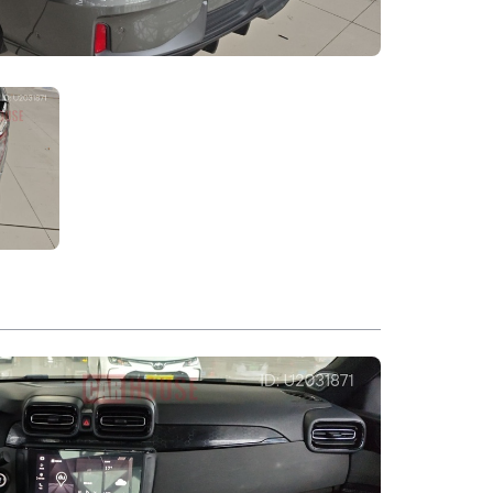
Автоматическая парковка
Система предупреждения о выезде за
пределы полосы движения
Автоматическая парковка
Круизные
Адаптивный круиз-
12
системы
контроль
Количество камер
5
Алюминиевые легкосплавные диски
Система бесключевого доступа