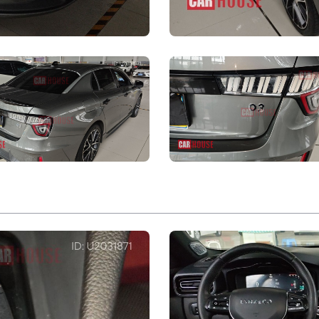
р
Панорамная камера
Параллельная помощь
контроль
Передний радар
а/остановки
Количество ультразвуковых радаров
Система предупреждения о боковом
рожных знаков
движении автомобиля задним ходом
Внешняя конфигурация
вой люк
Пакет спортивного внешнего вида
 в автомобиле
Система запуска без ключа
билизация
Кнопки дистанционного управления