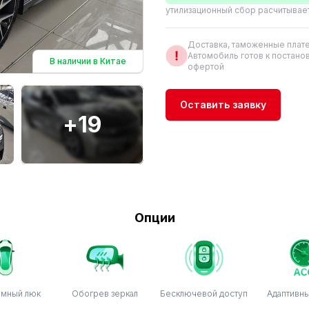
утилизационный сбор расчитывае
Доставка, таможенные плате
Автомобиль готов к постанов
В наличии в Китае
офертой
Оставить заявку
+19
Опции
амный люк
Обогрев зеркал
Бесключевой доступ
Адаптивны