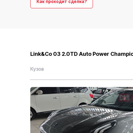
Как проходит сделка?
Количество перед
Количество мест (ш
Общая масса (кг)
Link&Co 03 2.0TD Auto Power Champio
Колесная база (мм)
Кузов
Задняя колесная ба
Тип привода
Тип заднего
тормоза