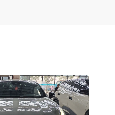
двери
Ширина (мм)
1840
50
Передняя колесная база (мм)
1597
4657
Высота (мм)
1472
Минимальный дорожный просвет
414
147
(мм)
и
веска
Тип переднего
Вентилир. дисковые
рсон
тормоза
тормоза
еский
Кузовной ремонт
Несущий кузов
итель