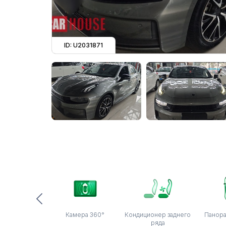
ID: U2031871
Камера 360°
Кондиционер заднего
Панор
ряда