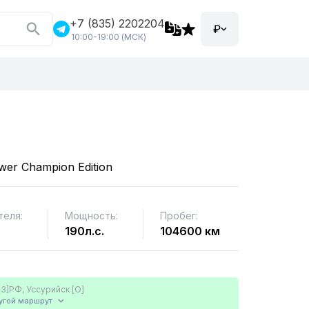
+7 (835) 2202204
₽
10:00-19:00 (МСК)
wer Champion Edition
теля:
Мощность:
Пробег:
190л.с.
104600 км
[3]РФ, Уссурийск [О]
угой
маршрут