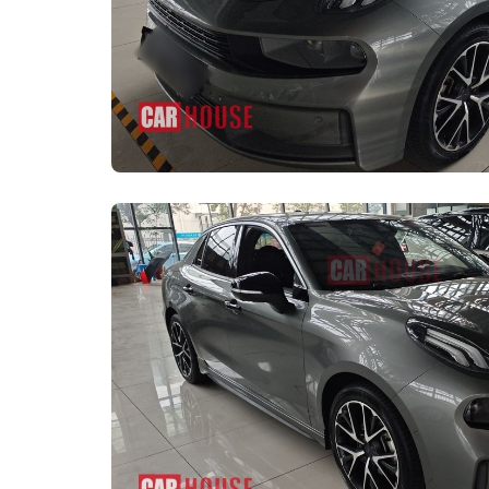
Тип стояночного
тормоза
Размер передней 
Подушка безопасно
Передние головны
безопасности (воз
Напоминание о не
безопасности
Противобуксовочн
(ASR/TCS/TRC и т.д.