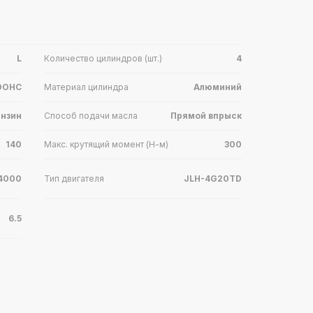
L
Количество цилиндров (шт.)
4
DOHC
Материал цилиндра
Алюминий
ензин
Способ подачи масла
Прямой впрыск
140
Макс. крутящий момент (Н-м)
300
4000
Тип двигателя
JLH-4G20TD
6.5
чатая
Описание
Автоматическая
ская
трансмиссии
КПП (AT)