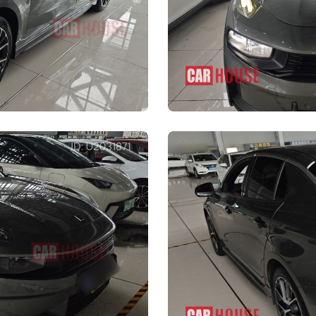
Технические
Электронный
характеристики
Неполный р
стояночный тормоз
запасного колеса
шины
225/45 R18
Размер задних шин
225/4
Безопасность
сти водителя
Подушка безопасности пассажира
е подушки
Задние головные подушки
душные занавески)
безопасности (воздушные занавески)
пристегнутом ремне
Распределение тормозных усилий
(EBD/CBC и т.д.)
ая система
Контроль устойчивости (ESC/ESP/DSC
)
и т.д.)
Вспомогательные средства упр