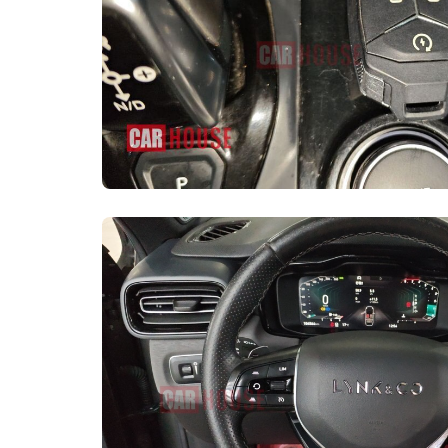
Многофункциональ
колесо
Кожаное рулевое 
Регулировка высот
сиденья
Задний подстаканн
Сиденья в спортив