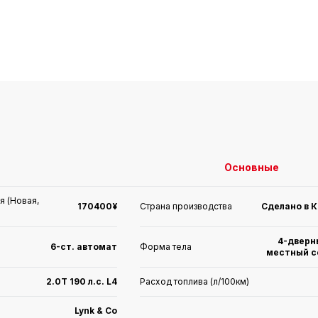
Основные
я (Новая,
170400¥
Страна производства
Сделано в 
4-дверн
6-ст. автомат
Форма тела
местный с
2.0T 190 л.с. L4
Расход топлива (л/100км)
Lynk & Co