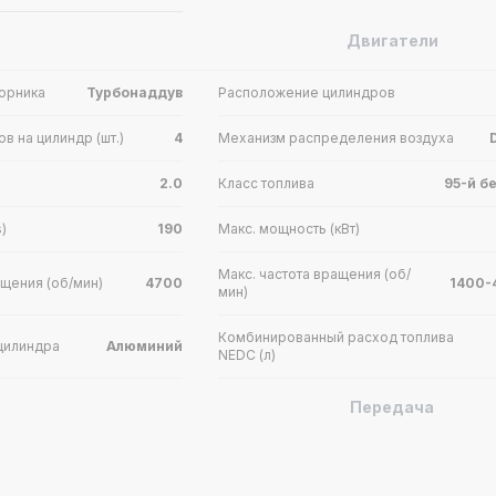
Двигатели
орника
Турбонаддув
Расположение цилиндров
в на цилиндр (шт.)
4
Механизм распределения воздуха
)
2.0
Класс топлива
95-й б
)
190
Макс. мощность (кВт)
Макс. частота вращения (об/
ащения (об/мин)
4700
1400-
мин)
Комбинированный расход топлива
цилиндра
Алюминий
NEDC (л)
Передача
6-ступен
Автомат
Передача
механиче