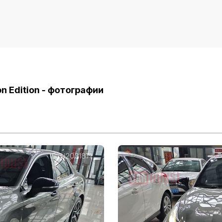
ач
6
Кузов
т.)
5
Количество дверей (шт.)
4 
1570
Объем топливного бака (л)
n Edition - фотографии
2730
Длина (мм)
за (мм)
1597
Объем багажного отделения (L)
Рулевое управление шасс
Тип передней
Независ. под
Передний привод
подвески
МакФе
Тип помощи при
Электрич
Дисковые тормоза
рулевом
усил
управлении