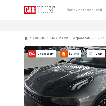
/
Link&Co
/
Link&Co Link 03 с пробегом
/
U20318
Бензин
С пробегом
2WD