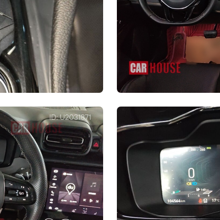
Внутренняя конфигураци
ное рулевое
Дисплей автомобильного компьютера
Переключение передач на рулевом
колесо
колесе
Конфигурация сидений
ы основного
Основное сиденье с электрической
регулировкой
ик
Электрическая память сидений
ном стиле
Материал сиденья
Кожа+алькан