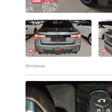
Реверсивный рада
Hill Assist
Адаптивный круиз-
Технология запуск
двигателя
Идентификация до
Интерьер
Панорамный свето
Центральный замок
Электронная иммо
двигателя