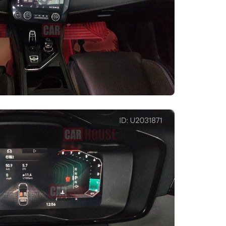
я
Полностью жидкокристаллическая
приборная панель
Регулировка
Регул. вверх/вниз и
рулевого колеса
вперёд/назад
Способ
Пропорциональное
опускания
складывание
заднего сиденья
Регулируемое с помощью
электропривода пассажирское
сиденье
Регулировка поясничного упора
тара
основного сиденья