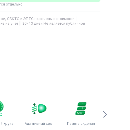
тся отдельно
жи, СБКТС и ЭПТС включены в стоимость. ||
ке на учет || 20-40 дней Не является публичной
й круиз
Адаптивный свет
Память сидения
Система кон
полосы движ