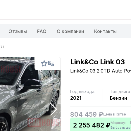
Отзывы
FAQ
О компании
Контакты
71
Link&Co Link 03
Link&Co 03 2.0TD Auto Po
Год выхода:
Тип двига
2021
Бензин
804 459 ₽
Цена в Китае
Маршрут - 
2 255 482 ₽
Выбрать др