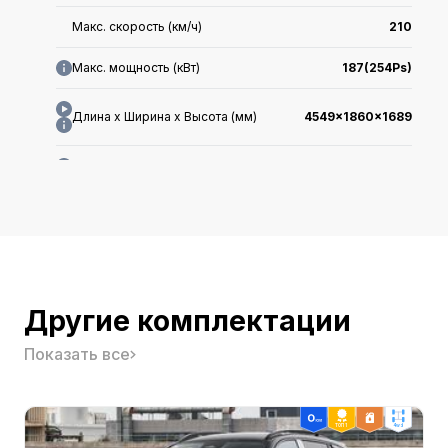
Макс. скорость (км/ч)
210
Макс. мощность (кВт)
187(254Ps)
Длина x Ширина x Высота (мм)
4549x1860x1689
WLTC средний расход топлива
7.74
Производитель
-
Тип кузова
-
Гарантия первому владельцу
-
Другие комплектации
Показать все
Класс
-
Гарантия в Китае
-
ТОП 1
4wd