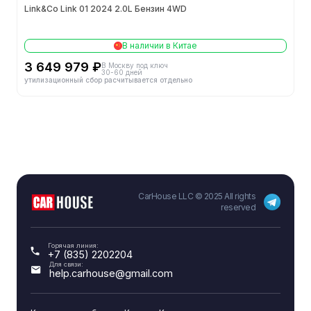
Link&Co Link 01 2024 2.0L Бензин 4WD
Обороты макс. мощности (об/мин)
5500
В наличии в Китае
Макс. мощность (кВт)
187
3 649 979 ₽
В Москву под ключ
30-60 дней
утилизационный сбор расчитывается отдельно
Макс. мощность (л.с.)
254
Обороты макс. крутящего момента (об/мин)
1800-4800
Объём (мл)
1969
Модель двигателя
JLH-4G20TDC
CarHouse LLC © 2025 All rights
reserved
Макс. крутящий момент (Н-м)
350
Горячая линия:
Максимальная чистая мощность (кВт)
187
+7 (835) 2202204
Для связи:
help.carhouse@gmail.com
Тип впуска
-