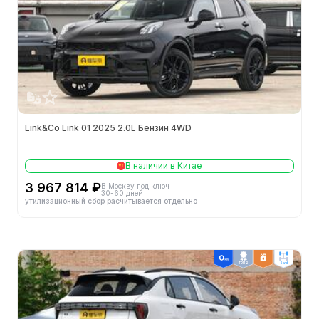
Официальная цена
-
Дата выхода на рынок
2025.06
Двигатель
-
Кузов
Link&Co Link 01 2025 2.0L Бензин 4WD
Тип кузова
SUV
В наличии в Китае
3 967 814 ₽
В Москву под ключ
Кол-во мест (шт.)
5
30-60 дней
утилизационный сбор расчитывается отдельно
Кол-во дверей (шт.)
5
Высота (мм)
1689
ТОП 2
2wd
Ширина (мм)
1860