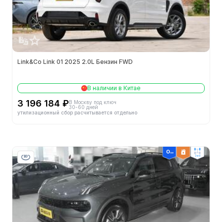
Снаряжённая масса (кг)
1710
Объем бака (л)
54.0
Колея передних колес (мм)
1592
Link&Co Link 01 2025 2.0L Бензин FWD
Полная масса (кг)
2150
В наличии в Китае
Длина (мм)
4549
3 196 184 ₽
В Москву под ключ
30-60 дней
утилизационный сбор расчитывается отдельно
Колёсная база (мм)
2734
Объем багажника (л)
509-1397
2wd
Колея задних колес (мм)
1597
Минимальный радиус поворота
5.85m
Минимальный дорожный просвет (мм)
166