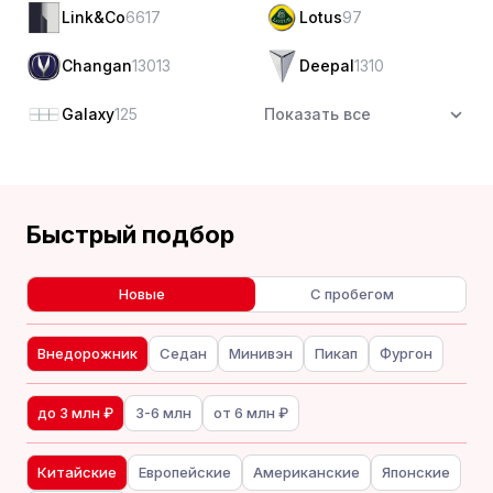
Link&Co
6617
Lotus
97
Changan
13013
Deepal
1310
Galaxy
125
Показать все
Быстрый подбор
Новые
С пробегом
Внедорожник
Седан
Минивэн
Пикап
Фургон
до 3 млн ₽
3-6 млн
от 6 млн ₽
Китайские
Европейские
Американские
Японские