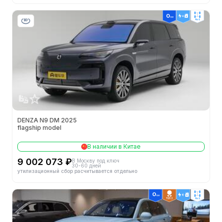
4wd
DENZA N9 DM 2025
flagship model
В наличии в Китае
9 002 073 ₽
В Москву под ключ
30-60 дней
утилизационный сбор расчитывается отдельно
ТОП 3
4wd