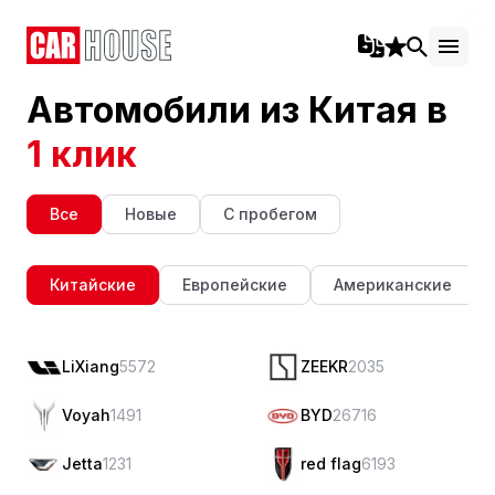
Автомобили из Китая в
1 клик
Все
Новые
С пробегом
Китайские
Европейские
Американские
LiXiang
5572
ZEEKR
2035
Voyah
1491
BYD
26716
Jetta
1231
red flag
6193