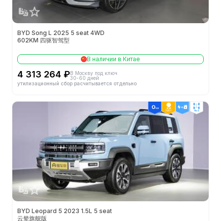
BYD Song L 2025 5 seat 4WD
602KM 四驱智驾型
В наличии в Китае
4 313 264 ₽
В Москву под ключ
30-60 дней
утилизационный сбор расчитывается отдельно
ТОП 1
4wd
BYD Leopard 5 2023 1.5L 5 seat
云辇旗舰版