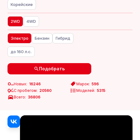
Корейские
2WD
4WD
Электро
Бензин
Гибрид
до 160 л.c.
Подобрать
Новых:
16246
Марок:
596
С пробегом:
20560
Моделей:
5315
Всего:
36806